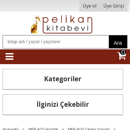
Üye ol
Üye Girişi
Ara
0
Kategoriler
İlginizi Çekebilir
Anasayfa
>
MEB-AGS Hazırlık
>
MEB-AGS Çıkmış Sorular
>