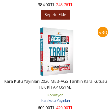
384
,00
TL
245
,76
TL
Sepete Ekle
30
%
Kara Kutu Yayınları 2026 MEB-AGS Tarihin Kara Kutusu
TEK KİTAP ÖSYM...
Komisyon
Karakutu Yayınları
600
,00
TL
420
,00
TL