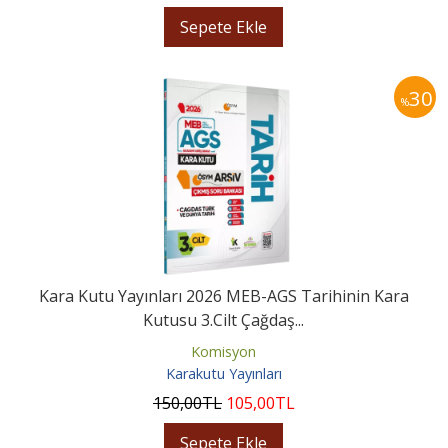
Sepete Ekle
30
%
Kara Kutu Yayınları 2026 MEB-AGS Tarihinin Kara
Kutusu 3.Cilt Çağdaş...
Komisyon
Karakutu Yayınları
150
,00
TL
105
,00
TL
Sepete Ekle