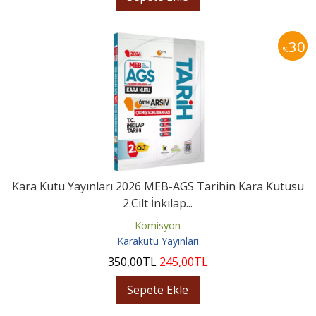
30
%
Kara Kutu Yayınları 2026 MEB-AGS Tarihin Kara Kutusu
2.Cilt İnkılap...
Komisyon
Karakutu Yayınları
350
,00
TL
245
,00
TL
Sepete Ekle