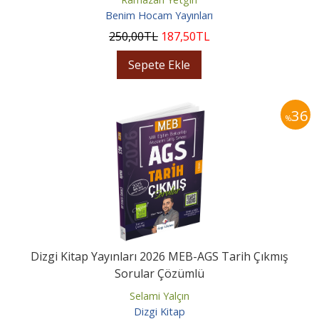
Benim Hocam Yayınları
250
,00
TL
187
,50
TL
Sepete Ekle
36
%
Dizgi Kitap Yayınları 2026 MEB-AGS Tarih Çıkmış
Sorular Çözümlü
Selami Yalçın
Dizgi Kitap