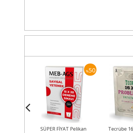
55
50
%
%
 Pelikan
SÜPER FİYAT Pelikan
Tecrübe 16