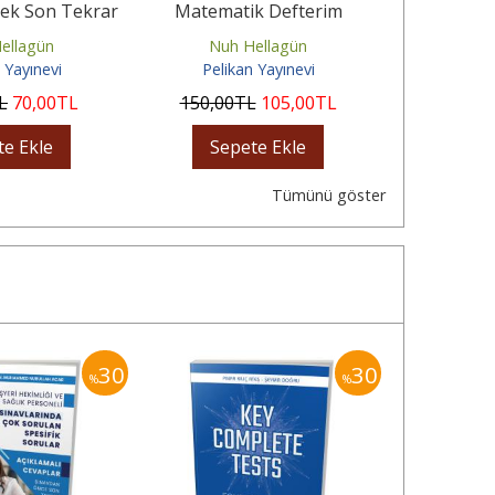
nek Son Tekrar
Matematik Defterim
MSÜ Sayıla
Anlatımı
Video Ç
ellagün
Nuh Hellagün
Nuh 
 Yayınevi
Pelikan Yayınevi
Pelik
L
70
,00
TL
150
,00
TL
105
,00
TL
19
,90
te Ekle
Sepete Ekle
Sep
Tümünü göster
30
30
%
%