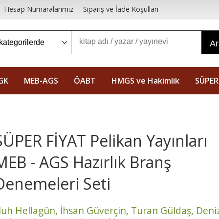
Hesap Numaralarımız
Sipariş ve İade Koşulları
A
GK
MEB-AGS
ÖABT
HMGS ve Hakimlik
SÜPER
SÜPER FİYAT Pelikan Yayınları
MEB - AGS Hazırlık Branş
Denemeleri Seti
uh Hellagün,
İhsan Güverçin,
Turan Güldaş,
Deni