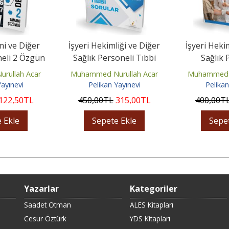
mi ve Diğer
İşyeri Hekimliği ve Diğer
İşyeri Heki
neli 2 Özgün
Sağlık Personeli Tıbbi
Sağlık 
Sınavı
Sorular
Sınavlar
rullah Acar
Muhammed Nurullah Acar
Muhammed N
Soru
Yayınevi
Pelikan Yayınevi
Pelikan
122
,50
TL
450
,00
TL
315
,00
TL
400
,00
T
 Ekle
Sepete Ekle
Sepe
Yazarlar
Kategoriler
Saadet Otman
ALES Kitapları
Cesur Öztürk
YDS Kitapları