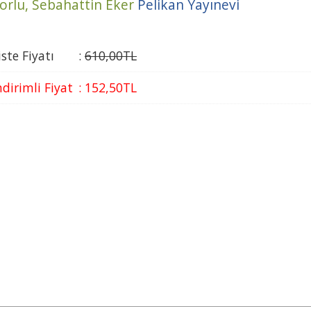
orlu,
Sebahattin Eker
Pelikan Yayınevi
iste Fiyatı
:
610
,00
TL
ndirimli Fiyat
:
152
,50
TL