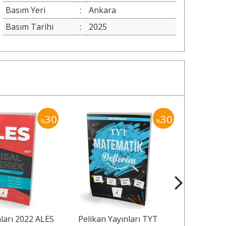
Basım Yeri
:
Ankara
Basım Tarihi
:
2025
30
30
%
%
nları 2022 ALES
Pelikan Yayınları TYT
Pelikan Ya