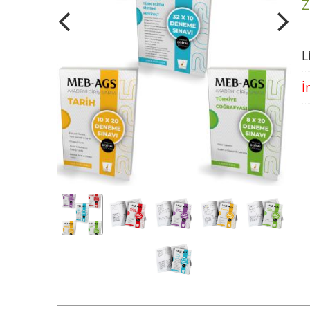
Z
L
İ