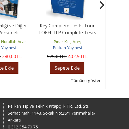
mliği ve Diğer
Key Complete Tests: Four
Pelikan Yay
Personeli
TOEFL ITP Complete Tests
Din Kültürü 
ında En Çok
Konu A
urullah Acar
Pınar Kılıç Ateş
Gül
lan...
 Yayınevi
Pelikan Yayınevi
Pelik
L
280
,00
TL
575
,00
TL
402
,50
TL
375
,00
te Ekle
Sepete Ekle
Sep
Tümünü göster
Pelikan Tıp ve Teknik Kitapçılık Tic. Ltd. Şti.
Serhat Mah. 1148. Sokak No:25/1 Yenimahalle/
Ankara
0 312 354 70 75