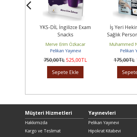
Problems for
YKS-DİL İngilizce Exam
İş Yeri Heki
perators
Snacks
Sağlık Perso
Deneme 
Ergün
Merve Erim Özkacar
Muhammed Nu
yınevi
Pelikan Yayınevi
Pelikan 
80
,00
TL
750
,00
TL
525
,00
TL
175
,00
TL
Ekle
Sepete Ekle
Sepete
Müşteri Hizmetleri
Yayınevleri
Hakkımızda
Pelikan Yayınevi
Kargo ve Teslimat
Hipokrat Kitabevi