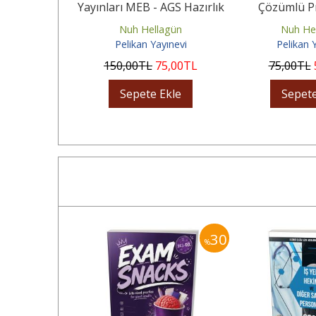
AGS Hazırlık
Yayınları MEB - AGS Hazırlık
Çözümlü P
Sözel...
Sayısal Yetenek 15x20...
Denem
erçin
Nuh Hellagün
Nuh He
yınevi
Pelikan Yayınevi
Pelikan 
35
,00
TL
150
,00
TL
75
,00
TL
75
,00
TL
Ekle
Sepete Ekle
Sepete
20
30
%
%