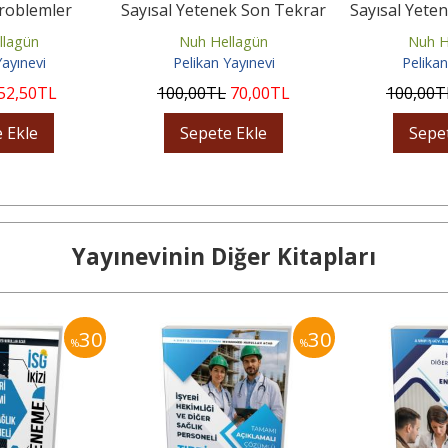
roblemler
Sayısal Yetenek Son Tekrar
Sayısal Yete
eleri
Konu Anlatımı
Konu 
llagün
Nuh Hellagün
Nuh H
Yayınevi
Pelikan Yayınevi
Pelikan
52
,50
TL
100
,00
TL
70
,00
TL
100
,00
T
 Ekle
Sepete Ekle
Sepe
Yayınevinin Diğer Kitapları
30
30
%
%