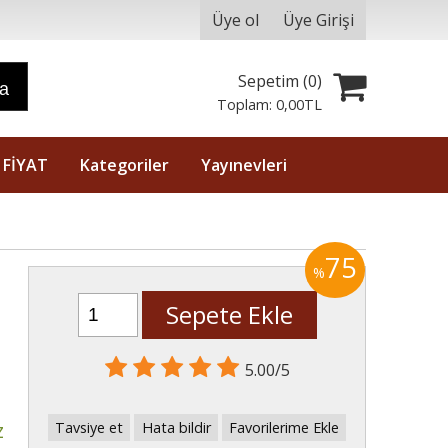
Üye ol
Üye Girişi
Sepetim (
0
)
ra
Toplam:
0
,00
TL
 FİYAT
Kategoriler
Yayınevleri
75
%
Sepete Ekle
5.00/5
z
Tavsiye et
Hata bildir
Favorilerime Ekle