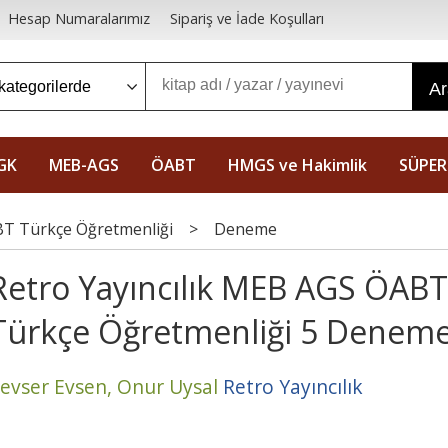
Hesap Numaralarımız
Sipariş ve İade Koşulları
A
GK
MEB-AGS
ÖABT
HMGS ve Hakimlik
SÜPER
T Türkçe Öğretmenliği
>
Deneme
Retro Yayıncılık MEB AGS ÖABT
Türkçe Öğretmenliği 5 Denem
evser Evsen,
Onur Uysal
Retro Yayıncılık