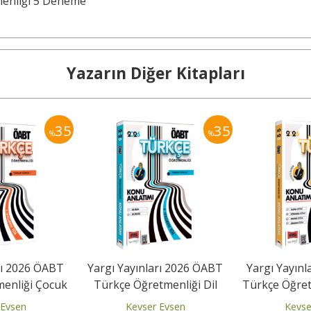
menliği 5 Deneme
Yazarın Diğer Kitapları
35
35
%
%
rı 2026 ÖABT
Yargı Yayınları 2026 ÖABT
Yargı Yayın
enliği Çocuk
Türkçe Öğretmenliği Dil
Türkçe Öğre
- Halk...
Bilim - Dil Bilgisi...
Eğitimi -
 Evsen
Kevser Evsen
Kevse