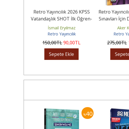
k 2026 KPSS
Retro Yayıncılık 2026 KPSS
Retro Yayıncı
ve Güncel
Vatandaşlık SHOT İlk Öğren-
Sınavları İçin D
er
Tekrar Kitabı
Den
yılmaz
İsmail Eryılmaz
Aker K
ncılık
Retro Yayıncılık
Retro Ya
50
,00
TL
150
,00
TL
90
,00
TL
275
,00
TL
Ekle
Sepete Ekle
Sepete
36
40
%
%