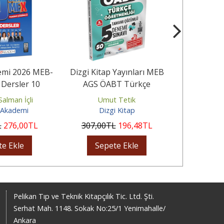
emi 2026 MEB-
Dizgi Kitap Yayınları MEB
Hoca Kafası
Dersler 10
AGS ÖABT Türkçe
MEB-AGS Eği
 Çözümlü
Öğretmenliği Tamamı
ve Tü
alman İçli
Umut Tetik
Mevl
Ayrıntılı...
 Akademi
Dizgi Kitap
Hoca Kaf
L
276
,00
TL
307
,00
TL
196
,48
TL
300
,00
te Ekle
Sepete Ekle
Sep
Pelikan Tıp ve Teknik Kitapçılık Tic. Ltd. Şti.
Serhat Mah. 1148. Sokak No:25/1 Yenimahalle/
Ankara