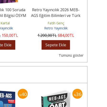
ılık 100 Soruda
Retro Yayıncılık 2026 MEB-
Retro Yayın
il Bilgisi ÖSYM
AGS Eğitim Bilimleri ve Türk
AGS Eğitim B
i Yüzü...
Milli Eğitim...
Milli
 Kartal
Fatih Genç
Fa
ayıncılık
Retro Yayıncılık
Retro
L
150
,00
TL
1.200
,00
TL
684
,00
TL
600
,00
te Ekle
Sepete Ekle
Sep
Tümünü göster
40
36
%
%