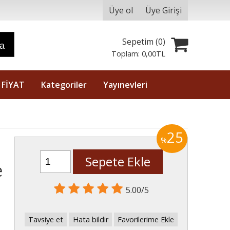
Üye ol
Üye Girişi
Sepetim (
0
)
ra
Toplam:
0
,00
TL
 FİYAT
Kategoriler
Yayınevleri
25
%
Sepete Ekle
e
5.00/5
Tavsiye et
Hata bildir
Favorilerime Ekle