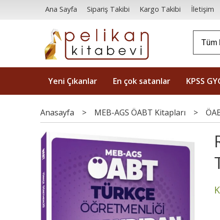
Ana Sayfa
Sipariş Takibi
Kargo Takibi
İletişim
Yeni Çıkanlar
En çok satanlar
KPSS GY
Anasayfa
>
MEB-AGS ÖABT Kitapları
>
ÖAB
K