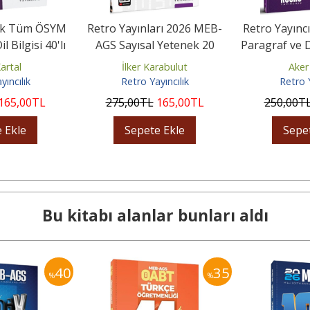
lık Tüm ÖSYM
Retro Yayınları 2026 MEB-
Retro Yayınc
il Bilgisi 40'lı
AGS Sayısal Yetenek 20
Paragraf ve D
eme
Deneme Çözümlü
nin İk
artal
İlker Karabulut
Aker
yıncılık
Retro Yayıncılık
Retro Y
165
,00
TL
275
,00
TL
165
,00
TL
250
,00
T
 Ekle
Sepete Ekle
Sepe
Bu kitabı alanlar bunları aldı
40
35
%
%