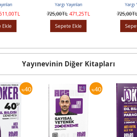
yınları
Yargı Yayınları
Yargı 
611
,00
TL
725
,00
TL
471
,25
TL
725
,00
T
 Ekle
Sepete Ekle
Sepe
Yayınevinin Diğer Kitapları
40
40
%
%