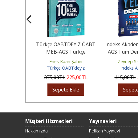
ınları 2026
Türkçe ÖABTDEYİZ ÖABT
İndeks Akade
AGS ÖABT
MEB-AGS Türkçe
AGS Tüm Ders
enliği...
Öğretmenliği Sınavname 10
Deneme 
tik
Enes Kaan Şahin
Zeynep Sa
Deneme...
itap
Türkçe ÖABTdeyiz
İndeks 
96
,48
TL
375
,00
TL
225
,00
TL
415
,00
TL
Ekle
Sepete Ekle
Sepete
Müşteri Hizmetleri
Yayınevleri
Hakkımızda
Pelikan Yayınevi