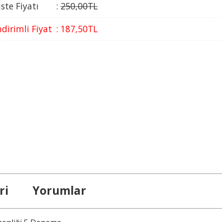
iste Fiyatı
:
250
,00
TL
ndirimli Fiyat
:
187
,50
TL
ri
Yorumlar