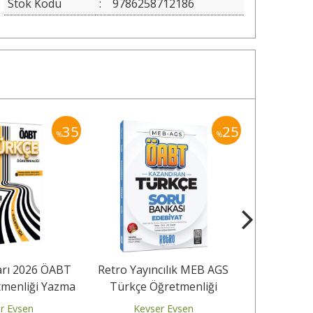
Stok Kodu
:
9786258712186
35
25
%
%
ları 2026 ÖABT
Retro Yayıncılık MEB AGS
Retro Yayı
tmenliği Yazma
Türkçe Öğretmenliği
Türkçe Öğ
 Konuşma...
Edebiyat Soru Bankası
Bilim Dil 
r Evsen
Kevser Evsen
Kev