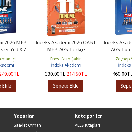
mi 2026 MEB-
İndeks Akademi 2026 ÖABT
İndeks Akad
ler YediX 7
MEB-AGS Türkçe
AGS Tüm 
Çözümlü
Öğretmenliği 11 Deneme
DenemeX
lman İçli
Enes Kaan Şahin
Zeynep S
Youtube...
Akademi
İndeks Akademi
İndeks
249
,00
TL
330
,00
TL
214
,50
TL
460
,00
T
 Ekle
Sepete Ekle
Sepe
Yazarlar
Kategoriler
Saadet Otman
ALES Kitapları