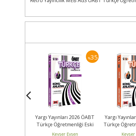
Retro Yayıncılık MEB AGS ÖABT Türkçe Öğret
35
35
%
%
ı 2026 MEB-
Yargı Yayınları 2026 ÖABT
Yargı Yayınla
Türkçe
Türkçe Öğretmenliği Eski
Türkçe Öğretm
i Tamamı
Türk Edebiyatı Konu...
Edebiyatı 
vsen
Kevser Evsen
Kevser