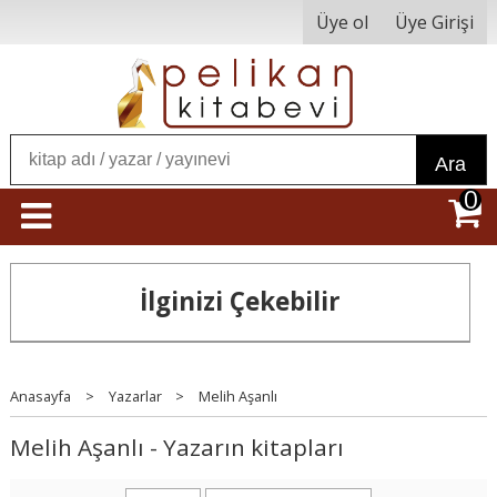
Üye ol
Üye Girişi
Ara
0
İlginizi Çekebilir
Anasayfa
>
Yazarlar
>
Melih Aşanlı
Melih Aşanlı - Yazarın kitapları