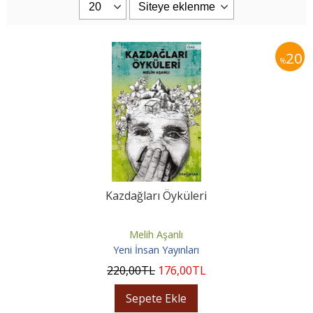
20
%
Kazdağları Öyküleri
Melih Aşanlı
Yeni İnsan Yayınları
220
,00
TL
176
,00
TL
Sepete Ekle