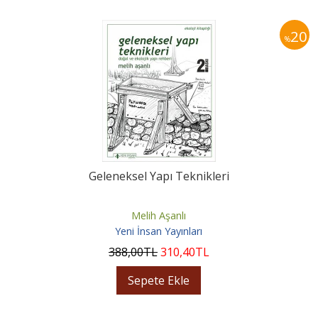
20
%
Geleneksel Yapı Teknikleri
Melih Aşanlı
Yeni İnsan Yayınları
388
,00
TL
310
,40
TL
Sepete Ekle