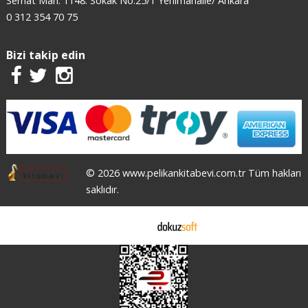
Serhat Mah. 1148. Sokak No:25/1 Yenimahalle/ Ankara
0 312 354 70 75
Bizi takip edin
© 2026 www.pelikankitabevi.com.tr Tüm hakları
saklıdır.
E-ticaret