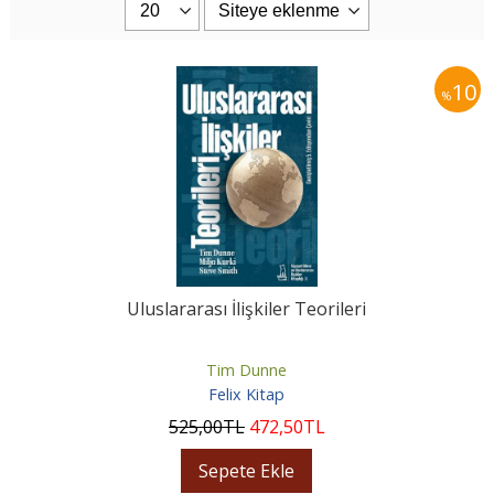
10
%
Uluslararası İlişkiler Teorileri
Tim Dunne
Felix Kitap
525
,00
TL
472
,50
TL
Sepete Ekle