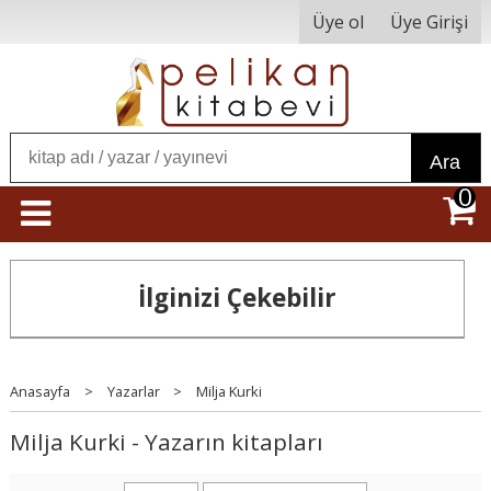
Üye ol
Üye Girişi
Ara
0
İlginizi Çekebilir
Anasayfa
>
Yazarlar
>
Milja Kurki
Milja Kurki - Yazarın kitapları