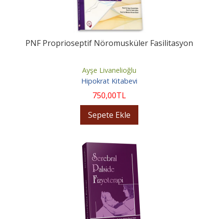
PNF Proprioseptif Nöromusküler Fasilitasyon
Ayşe Livanelioğlu
Hipokrat Kitabevi
750
,00
TL
Sepete Ekle