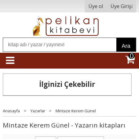
Üye ol
Üye Girişi
Ara
0
İlginizi Çekebilir
Anasayfa
>
Yazarlar
>
Mintaze Kerem Günel
Mintaze Kerem Günel - Yazarın kitapları