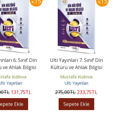
15
15
%
%
ınları 6. Sınıf Din
Ulti Yayınları 7. Sınıf Din
 ve Ahlak Bilgisi
Kültürü ve Ahlak Bilgisi
lık Ödev Föyleri
Haftalık Ödev Föyleri
stafa Kızılova
Mustafa Kızılova
Ulti Yayınları
Ulti Yayınları
00
TL
131
,75
TL
275
,00
TL
233
,75
TL
epete Ekle
Sepete Ekle