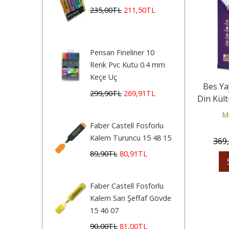
235
,00
TL
211
,50
TL
Pensan Fineliner 10
Renk Pvc Kutu 0.4 mm
Keçe Uç
Bes Yay
299
,90
TL
269
,91
TL
Din Kült
Mu
Faber Castell Fosforlu
Kalem Turuncu 15 48 15
369
89
,90
TL
80
,91
TL
Faber Castell Fosforlu
Kalem Sarı Şeffaf Gövde
15 46 07
90
,00
TL
81
,00
TL