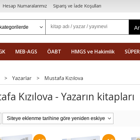
Hesap Numaralarımız
Sipariş ve İade Koşulları
A
GK
MEB-AGS
ÖABT
HMGS ve Hakimlik
SÜPER
>
Yazarlar
>
Mustafa Kızılova
fa Kızılova - Yazarın kitapları