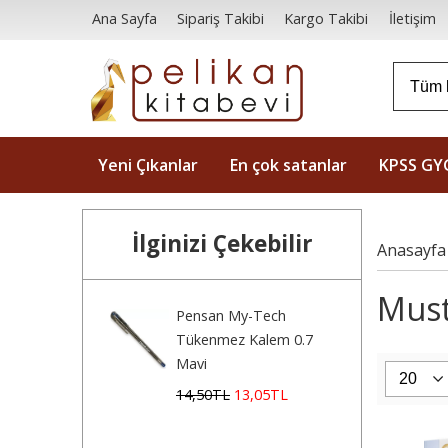
Ana Sayfa
Sipariş Takibi
Kargo Takibi
İletişim
Yeni Çıkanlar
En çok satanlar
KPSS GY
İlginizi Çekebilir
Anasayfa
Musta
Pensan My-Tech
Tükenmez Kalem 0.7
Mavi
14
,50
TL
13
,05
TL