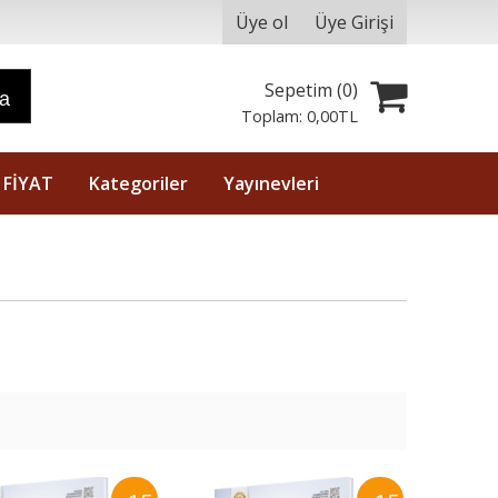
Üye ol
Üye Girişi
Sepetim (
0
)
ra
Toplam:
0
,00
TL
 FİYAT
Kategoriler
Yayınevleri