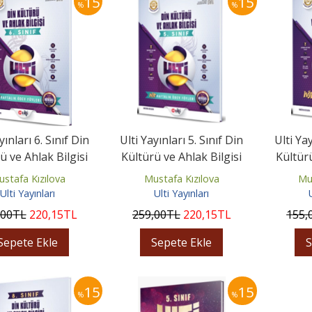
15
15
%
%
yınları 6. Sınıf Din
Ulti Yayınları 5. Sınıf Din
Ulti Yay
ü ve Ahlak Bilgisi
Kültürü ve Ahlak Bilgisi
Kültürü
lık Ödev Föyleri
Haftalık Ödev Föyleri
Hafta
stafa Kızılova
Mustafa Kızılova
Mu
Ulti Yayınları
Ulti Yayınları
,00
TL
220
,15
TL
259
,00
TL
220
,15
TL
155
,
Sepete Ekle
Sepete Ekle
S
15
15
%
%