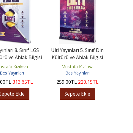
ınları 8. Sınıf LGS
Ulti Yayınları 5. Sınıf Din
ürü ve Ahlak Bilgisi
Kültürü ve Ahlak Bilgisi
Ulti Serisi...
Soru Bankası
stafa Kızılova
Mustafa Kızılova
Bes Yayınları
Bes Yayınları
,00
TL
313
,65
TL
259
,00
TL
220
,15
TL
Sepete Ekle
Sepete Ekle