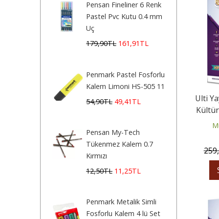
Pensan Fineliner 6 Renk
Pastel Pvc Kutu 0.4 mm
Uç
179
,90
TL
161
,91
TL
Penmark Pastel Fosforlu
Kalem Limoni HS-505 11
Ulti Ya
54
,90
TL
49
,41
TL
Kültür
Hafta
Mu
Pensan My-Tech
Tükenmez Kalem 0.7
259
Kırmızı
12
,50
TL
11
,25
TL
Penmark Metalik Simli
Fosforlu Kalem 4 lü Set