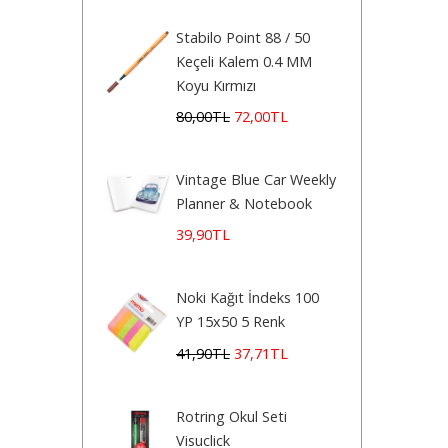
Stabilo Point 88 / 50
Keçeli Kalem 0.4 MM
Koyu Kırmızı
80
,00
TL
72
,00
TL
Vintage Blue Car Weekly
Planner & Notebook
39
,90
TL
Noki Kağıt İndeks 100
YP 15x50 5 Renk
41
,90
TL
37
,71
TL
Rotring Okul Seti
Visuclick