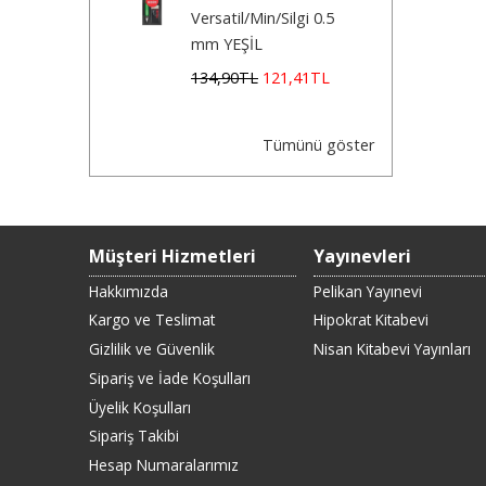
Versatil/Min/Silgi 0.5
mm YEŞİL
134
,90
TL
121
,41
TL
Tümünü göster
Müşteri Hizmetleri
Yayınevleri
Hakkımızda
Pelikan Yayınevi
Kargo ve Teslimat
Hipokrat Kitabevi
Gizlilik ve Güvenlik
Nisan Kitabevi Yayınları
Sipariş ve İade Koşulları
Üyelik Koşulları
Sipariş Takibi
Hesap Numaralarımız