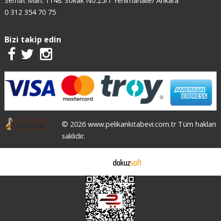
Serhat Mah. 1148. Sokak No:25/1 Yenimahalle/ Ankara
0 312 354 70 75
Bizi takip edin
© 2026 www.pelikankitabevi.com.tr Tüm hakları
saklıdır.
E-ticaret