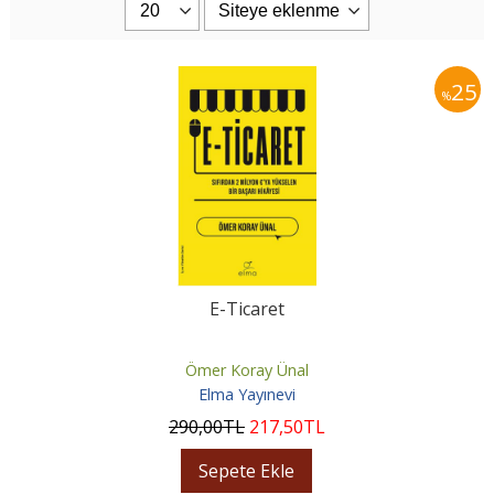
25
%
E-Ticaret
Ömer Koray Ünal
Elma Yayınevi
290
,00
TL
217
,50
TL
Sepete Ekle