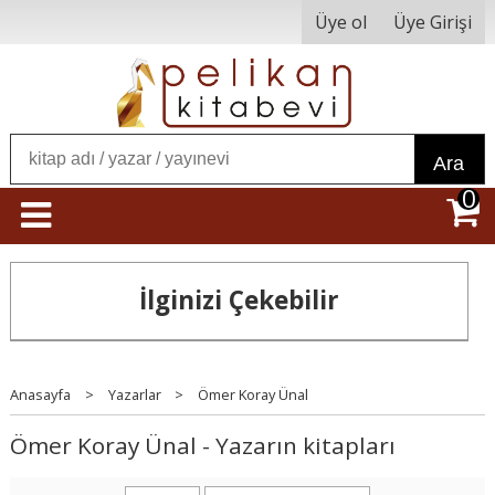
Üye ol
Üye Girişi
Ara
0
İlginizi Çekebilir
Anasayfa
>
Yazarlar
>
Ömer Koray Ünal
Ömer Koray Ünal - Yazarın kitapları