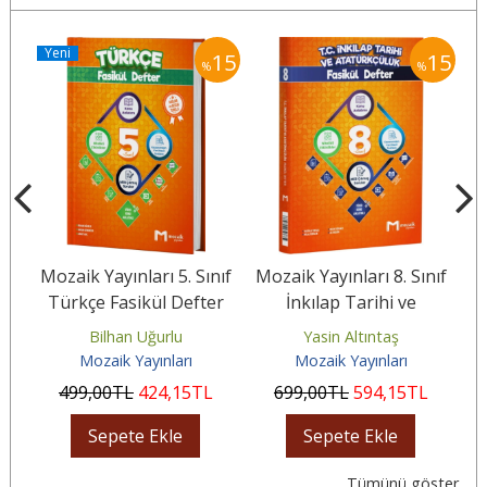
Yeni
15
15
15
%
%
nıf
Mozaik Yayınları 5. Sınıf
Mozaik Yayınları 8. Sınıf
Mo
er
Türkçe Fasikül Defter
İnkılap Tarihi ve
T
Atatürkçülük Fasikül
Bilhan Uğurlu
Yasin Altıntaş
Defter
Mozaik Yayınları
Mozaik Yayınları
499
,00
TL
424
,15
TL
699
,00
TL
594
,15
TL
Sepete Ekle
Sepete Ekle
Tümünü göster