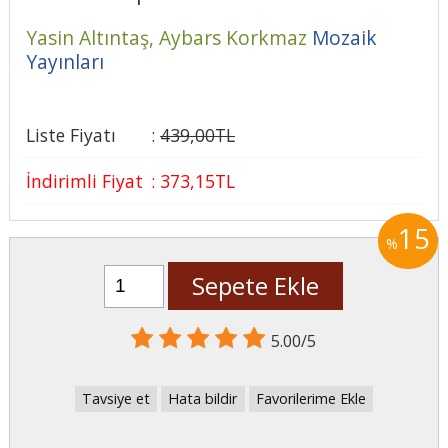
Yasin Altıntaş,
Aybars Korkmaz
Mozaik
Yayınları
Liste Fiyatı
:
439
,00
TL
İndirimli Fiyat
:
373
,15
TL
15
%
Sepete Ekle
5.00/5
Tavsiye et
Hata bildir
Favorilerime Ekle