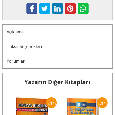
Açıklama
Taksit Seçenekleri
Yorumlar
Yazarın Diğer Kitapları
15
15
15
%
%