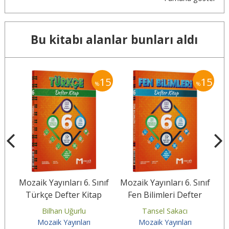
Bu kitabı alanlar bunları aldı
15
15
15
%
%
nıf
Mozaik Yayınları 6. Sınıf
Mozaik Yayınları 6. Sınıf
Mo
Türkçe Defter Kitap
Fen Bilimleri Defter
M
Kitap
Bilhan Uğurlu
Tansel Sakacı
Mozaik Yayınları
Mozaik Yayınları