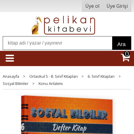
Üye ol
Üye Girişi
Ara
0
Anasayfa
>
Ortaokul 5 - 8. Sınıf Kitapları
>
6. Sınıf Kitapları
>
Sosyal Bilimler
>
Konu Anlatımı