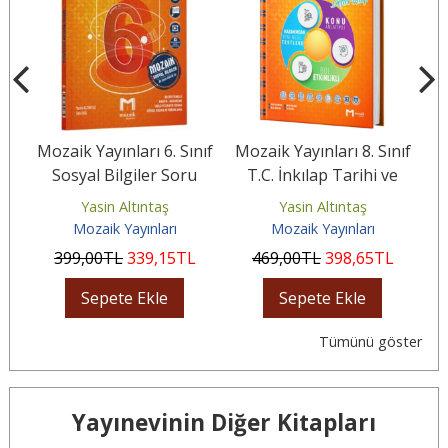
nıf
Mozaik Yayınları 6. Sınıf
Mozaik Yayınları 8. Sınıf
Mo
Sosyal Bilgiler Soru
T.C. İnkılap Tarihi ve
L
l
Bankası
Atatürkçülük Defter
v
Yasin Altıntaş
Yasin Altıntaş
Kitap
Mozaik Yayınları
Mozaik Yayınları
399
,00
TL
339
,15
TL
469
,00
TL
398
,65
TL
Sepete Ekle
Sepete Ekle
Tümünü göster
Yayınevinin Diğer Kitapları