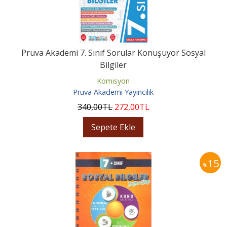
Pruva Akademi 7. Sınıf Sorular Konuşuyor Sosyal
Bilgiler
Komisyon
Pruva Akademi Yayıncılık
340
,00
TL
272
,00
TL
Sepete Ekle
15
%