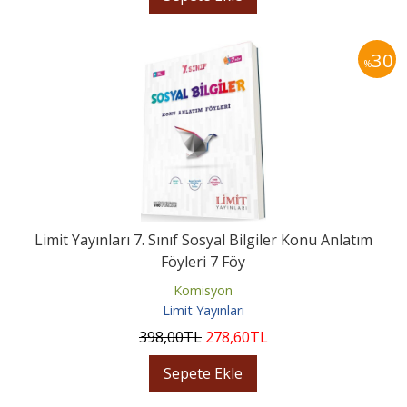
30
%
Limit Yayınları 7. Sınıf Sosyal Bilgiler Konu Anlatım
Föyleri 7 Föy
Komisyon
Limit Yayınları
398
,00
TL
278
,60
TL
Sepete Ekle