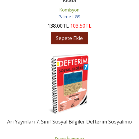
Komisyon
Palme LGS
138
,00
TL
103
,50
TL
Sepete Ekle
Arı Yayınları 7. Sınıf Sosyal Bilgiler Defterim Sosyalimo
Erkan İsanmaz