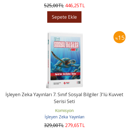
525
,00
TL
446
,25
TL
Sepete Ekle
15
%
İşleyen Zeka Yayınları 7. Sınıf Sosyal Bilgiler 3'lü Kuvvet
Serisi Seti
Komisyon
İşleyen Zeka Yayınları
329
,00
TL
279
,65
TL