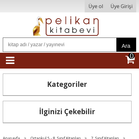
Üye ol
Üye Girişi
Ara
0
Kategoriler
İlginizi Çekebilir
Anasayfa
>
Ortaokul 5 - 8. Sınıf Kitapları
>
7. Sınıf Kitapları
>