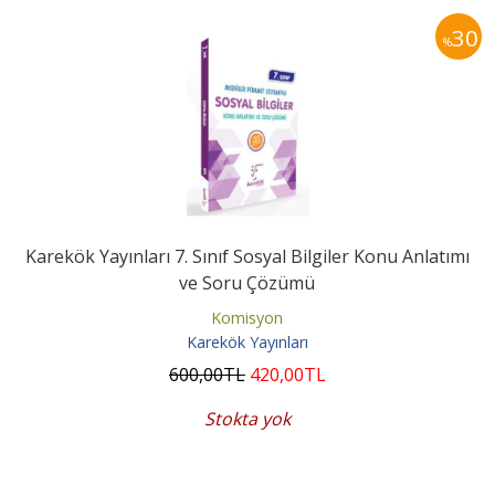
30
%
​Karekök Yayınları 7. Sınıf Sosyal Bilgiler Konu Anlatımı
ve Soru Çözümü
Komisyon
Karekök Yayınları
600
,00
TL
420
,00
TL
Stokta yok