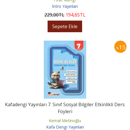
İntro Yayınları
229
,00
TL
194
,65
TL
Sepete Ekle
15
%
Kafadengi Yayınları 7. Sınıf Sosyal Bilgiler Etkinlikli Ders
Föyleri
Kemal Metinoğlu
Kafa Dengi Yayınları