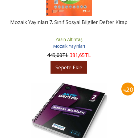
Mozaik Yayınları 7. Sınıf Sosyal Bilgiler Defter Kitap
Yasin Altıntaş
Mozaik Yayınları
449
,00
TL
381
,65
TL
Sepete Ekle
20
%