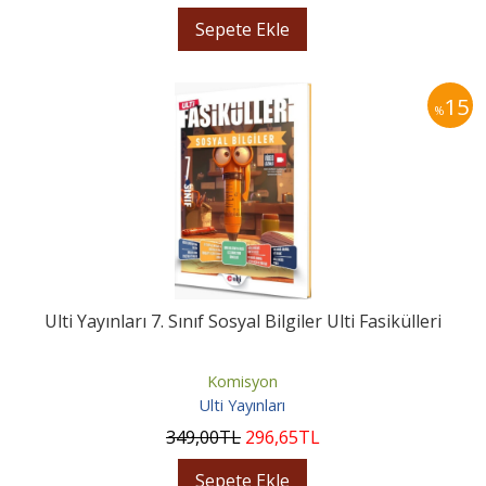
Sepete Ekle
15
%
Ulti Yayınları 7. Sınıf Sosyal Bilgiler Ulti Fasikülleri
Komisyon
Ulti Yayınları
349
,00
TL
296
,65
TL
Sepete Ekle