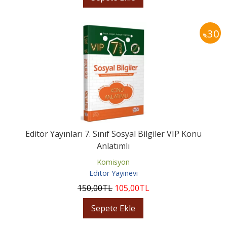
30
%
Editör Yayınları 7. Sınıf Sosyal Bilgiler VIP Konu
Anlatımlı
Komisyon
Editör Yayınevi
150
,00
TL
105
,00
TL
Sepete Ekle