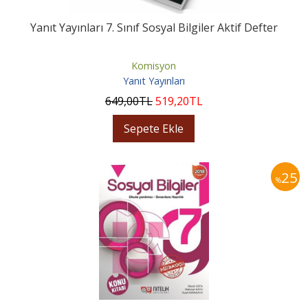
Yanıt Yayınları 7. Sınıf Sosyal Bilgiler Aktif Defter
Komisyon
Yanıt Yayınları
649
,00
TL
519
,20
TL
Sepete Ekle
25
%