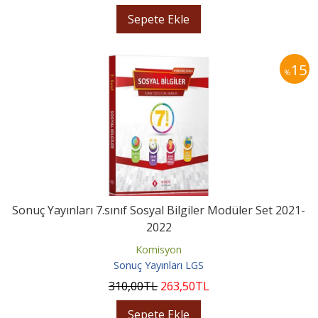
Sepete Ekle
15
%
Sonuç Yayınları 7.sınıf Sosyal Bilgiler Modüler Set 2021-
2022
Komisyon
Sonuç Yayınları LGS
310
,00
TL
263
,50
TL
Sepete Ekle