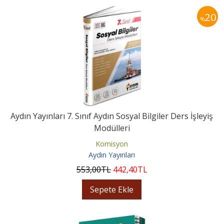
20
%
Aydın Yayınları 7. Sınıf Aydın Sosyal Bilgiler Ders İşleyiş
Modülleri
Komisyon
Aydın Yayınları
553
,00
TL
442
,40
TL
Sepete Ekle