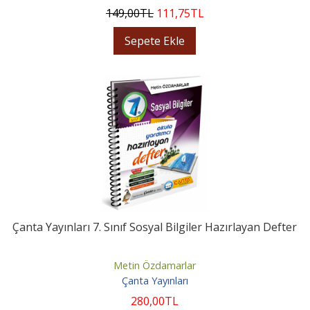
149
,00
TL
111
,75
TL
Sepete Ekle
Çanta Yayınları 7. Sınıf Sosyal Bilgiler Hazırlayan Defter
Metin Özdamarlar
Çanta Yayınları
280
,00
TL