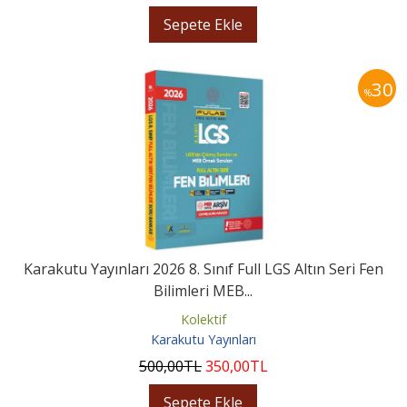
Sepete Ekle
30
%
Karakutu Yayınları 2026 8. Sınıf Full LGS Altın Seri Fen
Bilimleri MEB...
Kolektif
Karakutu Yayınları
500
,00
TL
350
,00
TL
Sepete Ekle