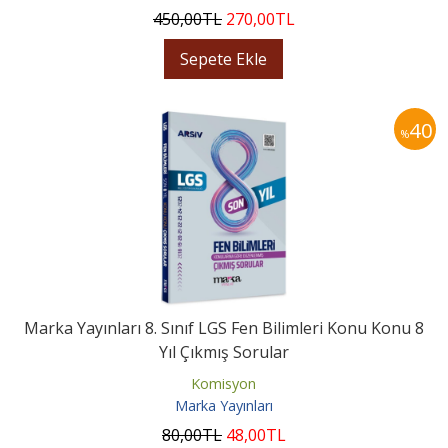
450
,00
TL
270
,00
TL
Sepete Ekle
40
%
Marka Yayınları 8. Sınıf LGS Fen Bilimleri Konu Konu 8
Yıl Çıkmış Sorular
Komisyon
Marka Yayınları
80
,00
TL
48
,00
TL