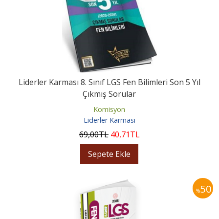
Liderler Karması 8. Sınıf LGS Fen Bilimleri Son 5 Yıl
Çıkmış Sorular
Komisyon
Liderler Karması
69
,00
TL
40
,71
TL
Sepete Ekle
50
%