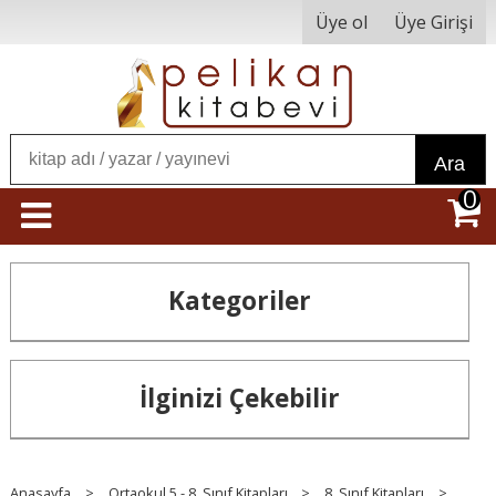
Üye ol
Üye Girişi
Ara
0
Kategoriler
İlginizi Çekebilir
Anasayfa
>
Ortaokul 5 - 8. Sınıf Kitapları
>
8. Sınıf Kitapları
>