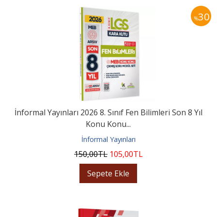
30
%
İnformal Yayınları 2026 8. Sınıf Fen Bilimleri Son 8 Yıl
Konu Konu...
İnformal Yayınları
150
,00
TL
105
,00
TL
Sepete Ekle