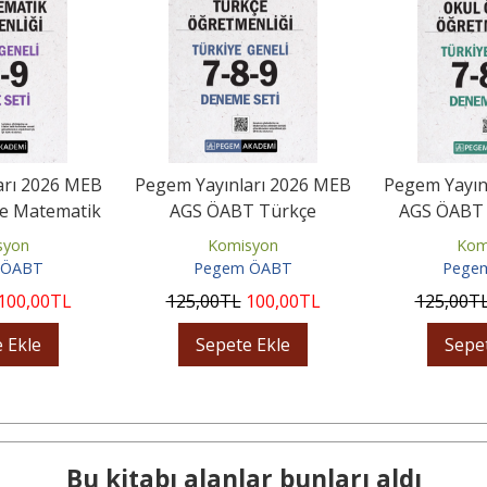
arı 2026 MEB
Pegem Yayınları 2026 MEB
Pegem Yayın
e Matematik
AGS ÖABT Türkçe
AGS ÖABT 
i Tamamı...
Öğretmenliği Tamamı
Öğretmenli
syon
Komisyon
Kom
Çözümlü...
 ÖABT
Pegem ÖABT
Pege
100
,00
TL
125
,00
TL
100
,00
TL
125
,00
T
 Ekle
Sepete Ekle
Sepe
Bu kitabı alanlar bunları aldı