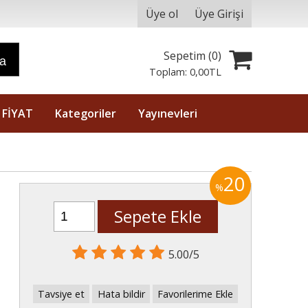
Üye ol
Üye Girişi
Sepetim (
0
)
ra
Toplam:
0
,00
TL
 FİYAT
Kategoriler
Yayınevleri
20
%
Sepete Ekle
ü
5.00/5
Tavsiye et
Hata bildir
Favorilerime Ekle