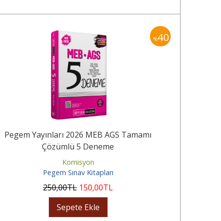
40
%
Pegem Yayınları 2026 MEB AGS Tamamı
Pegem 
Çözümlü 5 Deneme
Çözüm
Komisyon
Pegem Sınav Kitapları
250
,00
TL
150
,00
TL
Sepete Ekle