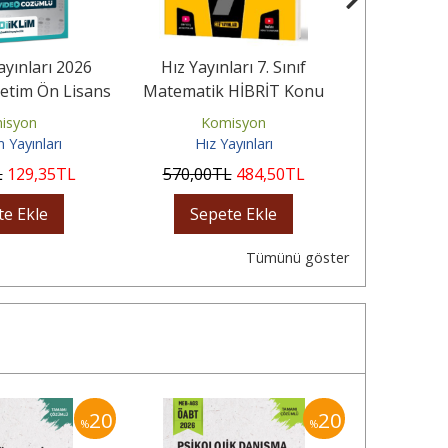
ayınları 2026
Hız Yayınları 7. Sınıf
Dizgi Kitap
etim Ön Lisans
Matematik HİBRİT Konu
AGS 2026 Sı
iye Geneli...
Anlatımlı Etkinlikli Soru...
Tamam
isyon
Komisyon
Ko
m Yayınları
Hız Yayınları
Diz
L
129
,35
TL
570
,00
TL
484
,50
TL
38
,00
te Ekle
Sepete Ekle
Sep
Tümünü göster
20
20
%
%