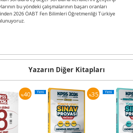
arının bu yöndeki çalışmalarının başarı oranları
ğinden 2026 ÖABT Fen Bilimleri Öğretmenliği Türkiye
ulunuyoruz.
Yazarın Diğer Kitapları
Yeni
Yeni
40
35
%
%