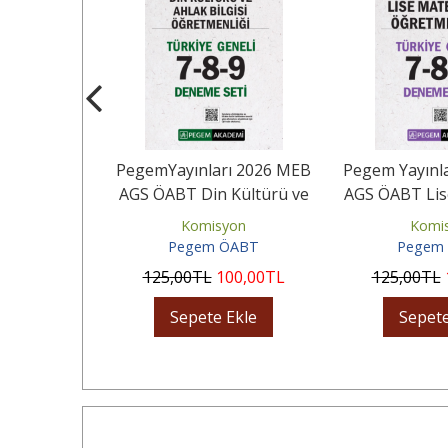
rı 2026 MEB
PegemYayınları 2026 MEB
Pegem Yayınl
el Eğitim
AGS ÖABT Din Kültürü ve
AGS ÖABT Lis
 Tamamı...
Ahlak Bilgisi...
Öğretmenliğ
yon
Komisyon
Komi
ÖABT
Pegem ÖABT
Pegem
00
,00
TL
125
,00
TL
100
,00
TL
125
,00
TL
Ekle
Sepete Ekle
Sepete