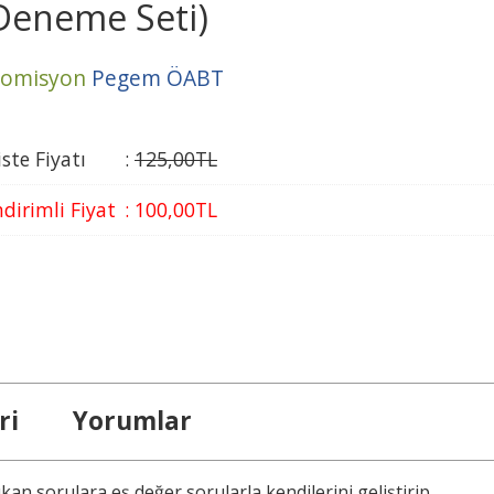
Deneme Seti)
omisyon
Pegem ÖABT
iste Fiyatı
:
125
,00
TL
ndirimli Fiyat
:
100
,00
TL
ri
Yorumlar
n sorulara eş değer sorularla kendilerini geliştirip