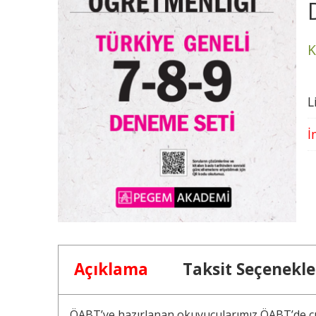
K
L
İ
Açıklama
Taksit Seçenekle
ÖABT’ye hazırlanan okuyucularımız ÖABT’de çıka