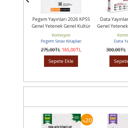
ı 2026 KPSS
Pegem Yayınları 2026 KPSS
Data Yayınla
Genel Kültür
Genel Yetenek Genel Kültür
Genel Yetenek
ümlü...
Ön Lisans Tamamı...
Tamamı Çöz
yon
Komisyon
Komi
Kitapları
Pegem Sınav Kitapları
Data Ya
65
,00
TL
275
,00
TL
165
,00
TL
300
,00
TL
Ekle
Sepete Ekle
Sepete
20
20
%
%