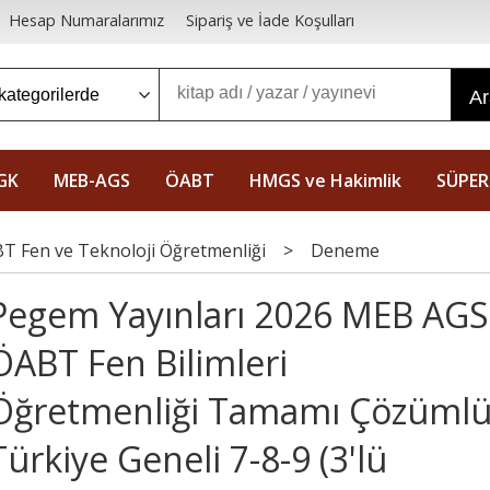
Hesap Numaralarımız
Sipariş ve İade Koşulları
A
GK
MEB-AGS
ÖABT
HMGS ve Hakimlik
SÜPER
T Fen ve Teknoloji Öğretmenliği
>
Deneme
Pegem Yayınları 2026 MEB AGS
ÖABT Fen Bilimleri
Öğretmenliği Tamamı Çözüml
Türkiye Geneli 7-8-9 (3'lü