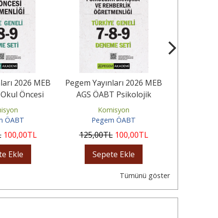
ları 2026 MEB
Pegem Yayınları 2026 MEB
Pegem Yayı
Okul Öncesi
AGS ÖABT Psikolojik
AGS Ö
ği Tamamı...
Danışma ve Rehberlik...
Öğretme
isyon
Komisyon
Ko
Çöz
m ÖABT
Pegem ÖABT
Peg
L
100
,00
TL
125
,00
TL
100
,00
TL
95
,00
te Ekle
Sepete Ekle
Sep
Tümünü göster