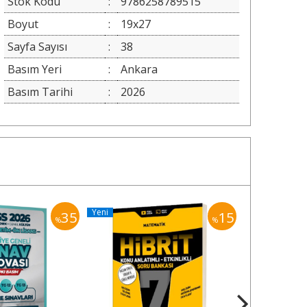
Stok Kodu
:
9786258789515
Boyut
:
19x27
Sayfa Sayısı
:
38
Basım Yeri
:
Ankara
Basım Tarihi
:
2026
Yeni
Yeni
35
15
%
%