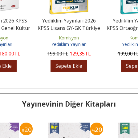
rı 2026 KPSS
Yediiklim Yayınları 2026
Yediiklim Y
 Genel Kültür
KPSS Lisans GY-GK Türkiye
KPSS Ortaöğr
ümlü 8...
Geneli Sınav Provası...
GY-GK Türk
syon
Komisyon
Kom
yınları
Yediiklim Yayınları
Yediikli
180
,00
TL
199
,00
TL
129
,35
TL
199
,00
T
 Ekle
Sepete Ekle
Sepe
Yayınevinin Diğer Kitapları
20
20
%
%