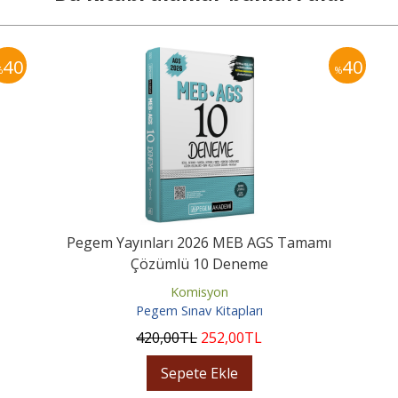
40
40
%
%
Pegem Yayınları 2026 MEB AGS Tamamı
Çözümlü 10 Deneme
Komisyon
Pegem Sınav Kitapları
420
,00
TL
252
,00
TL
Sepete Ekle