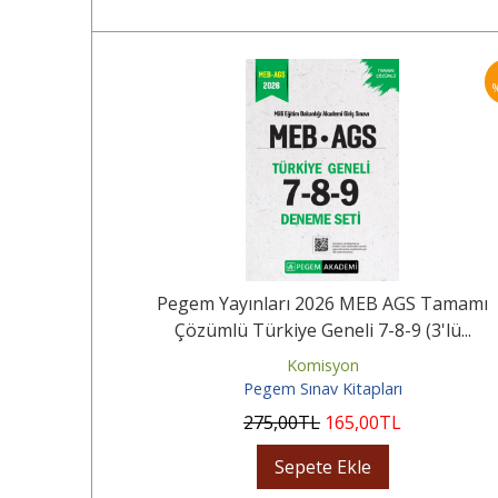
40
%
 Tamamı
Pegem Yayınları 2026 MEB AGS Tamamı
Çözümlü Türkiye Geneli 7-8-9 (3'lü...
Komisyon
Pegem Sınav Kitapları
275
,00
TL
165
,00
TL
Sepete Ekle