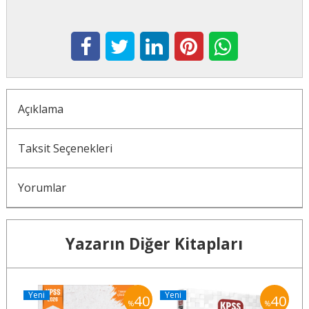
Açıklama
Taksit Seçenekleri
Yorumlar
Yazarın Diğer Kitapları
Yeni
Yeni
Y
40
40
40
%
%