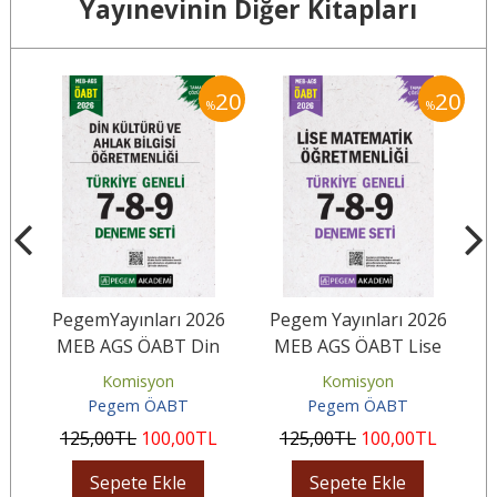
Yayınevinin Diğer Kitapları
20
20
20
%
%
6
PegemYayınları 2026
Pegem Yayınları 2026
l
MEB AGS ÖABT Din
MEB AGS ÖABT Lise
M
i
Kültürü ve Ahlak Bilgisi...
Matematik Öğretmenliği
Komisyon
Komisyon
Tamamı...
Pegem ÖABT
Pegem ÖABT
125
,00
TL
100
,00
TL
125
,00
TL
100
,00
TL
Sepete Ekle
Sepete Ekle