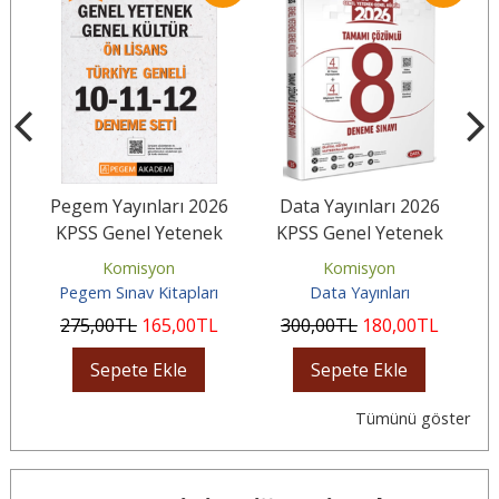
6
Pegem Yayınları 2026
Data Yayınları 2026
Y
k
KPSS Genel Yetenek
KPSS Genel Yetenek
ı
Genel Kültür Ön Lisans
Genel Kültür Tamamı
Komisyon
Komisyon
Tamamı...
Çözümlü 8...
Pegem Sınav Kitapları
Data Yayınları
275
,00
TL
165
,00
TL
300
,00
TL
180
,00
TL
Sepete Ekle
Sepete Ekle
Tümünü göster