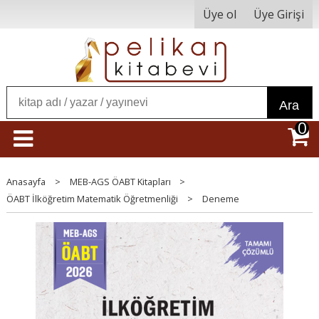
Üye ol
Üye Girişi
Ara
0
Anasayfa
>
MEB-AGS ÖABT Kitapları
>
ÖABT İlköğretim Matematik Öğretmenliği
>
Deneme