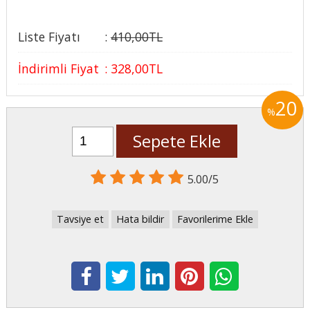
Liste Fiyatı
:
410
,00
TL
İndirimli Fiyat
:
328
,00
TL
20
%
Sepete Ekle
5.00/5
Tavsiye et
Hata bildir
Favorilerime Ekle