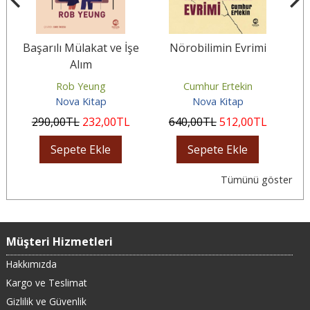
 ve İşe
Nörobilimin Evrimi
Hayır Deme Cesareti
Cumhur Ertekin
Vanessa Patrick
Nova Kitap
Nova Kitap
00
TL
640
,00
TL
512
,00
TL
280
,00
TL
224
,00
TL
e
Sepete Ekle
Sepete Ekle
Tümünü göster
Müşteri Hizmetleri
Hakkımızda
Kargo ve Teslimat
Gizlilik ve Güvenlik