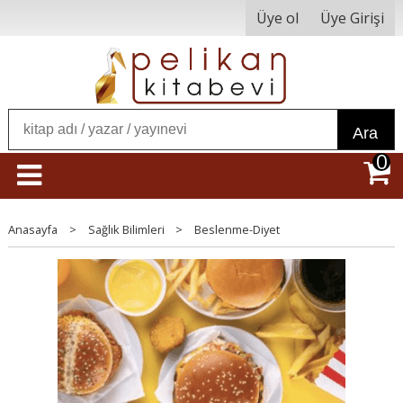
Üye ol
Üye Girişi
Ara
0
Anasayfa
>
Sağlık Bilimleri
>
Beslenme-Diyet