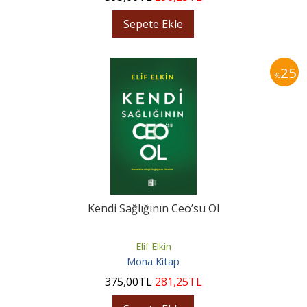
Sepete Ekle
25
%
Kendi Sağlığının Ceo’su Ol
Elif Elkin
Mona Kitap
375
,00
TL
281
,25
TL