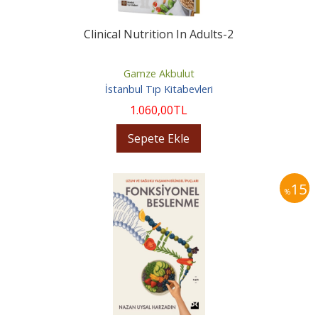
Clinical Nutrition In Adults-2
Gamze Akbulut
İstanbul Tıp Kitabevleri
1.060
,00
TL
Sepete Ekle
15
%