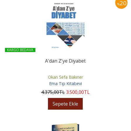
20
%
KARGO BEDAVA
A'dan Z'ye Diyabet
Okan Sefa Bakıner
Ema Tıp Kitabevi
4.375
,00
TL
3.500
,00
TL
Sepete Ekle