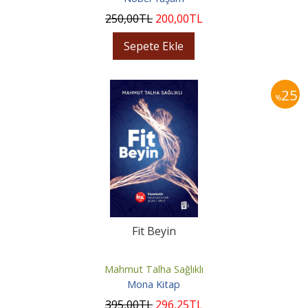
250
,00
TL
200
,00
TL
Sepete Ekle
25
%
Fit Beyin
Mahmut Talha Sağlıklı
Mona Kitap
395
,00
TL
296
,25
TL