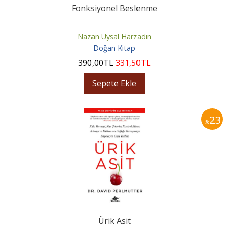
Fonksiyonel Beslenme
Nazan Uysal Harzadın
Doğan Kitap
390
,00
TL
331
,50
TL
Sepete Ekle
23
%
Ürik Asit