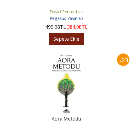
David Perlmutter
Pegasus Yayınları
499
,98
TL
384
,98
TL
Sepete Ekle
23
%
Aora Metodu