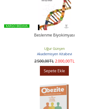
KARGO BEDAVA
Beslenme Biyokimyası
Uğur Günşen
Akademisyen Kitabevi
2.500
,00
TL
2.000
,00
TL
Sepete Ekle