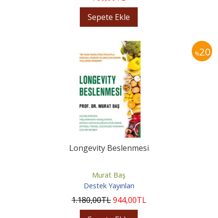
Sepete Ekle
20
%
Longevity Beslenmesi
Murat Baş
Destek Yayınları
1.180
,00
TL
944
,00
TL