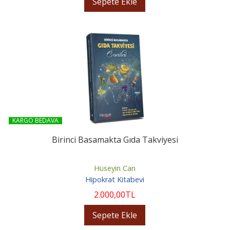
Sepete Ekle
KARGO BEDAVA
Birinci Basamakta Gıda Takviyesi
Hüseyin Can
Hipokrat Kitabevi
2.000
,00
TL
Sepete Ekle