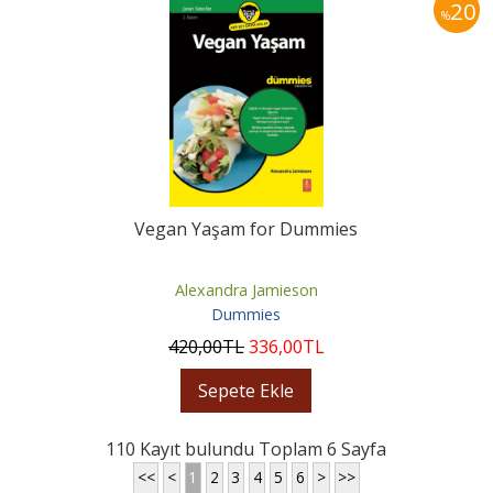
20
%
Vegan Yaşam for Dummies
Alexandra Jamieson
Dummies
420
,00
TL
336
,00
TL
Sepete Ekle
110 Kayıt bulundu Toplam 6 Sayfa
<<
<
1
2
3
4
5
6
>
>>