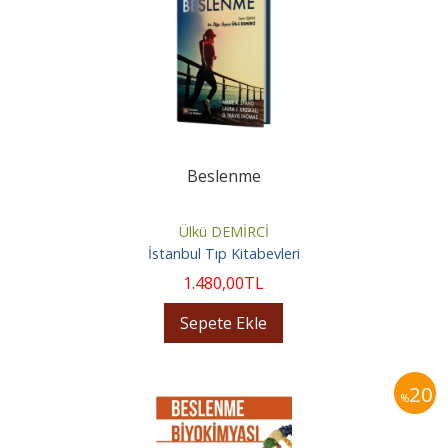
Beslenme
Ülkü DEMİRCİ
İstanbul Tıp Kitabevleri
1.480
,00
TL
Sepete Ekle
20
%