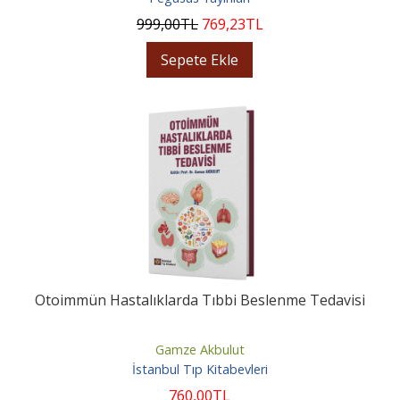
999
,00
TL
769
,23
TL
Sepete Ekle
Otoimmün Hastalıklarda Tıbbi Beslenme Tedavisi
Gamze Akbulut
İstanbul Tıp Kitabevleri
760
,00
TL