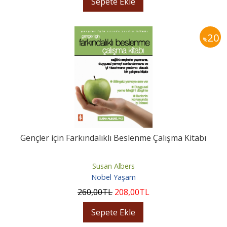
Sepete Ekle
20
%
Gençler için Farkındalıklı Beslenme Çalışma Kitabı
Susan Albers
Nobel Yaşam
260
,00
TL
208
,00
TL
Sepete Ekle