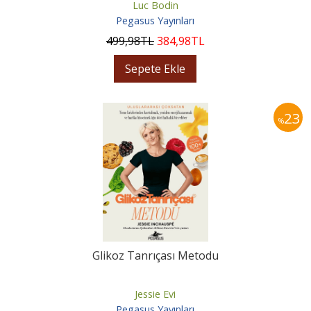
Luc Bodin
Pegasus Yayınları
499
,98
TL
384
,98
TL
Sepete Ekle
23
%
Glikoz Tanrıçası Metodu
Jessie Evi
Pegasus Yayınları