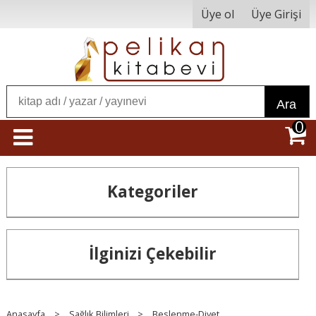
Üye ol
Üye Girişi
Ara
0
Kategoriler
İlginizi Çekebilir
Anasayfa
>
Sağlık Bilimleri
>
Beslenme-Diyet