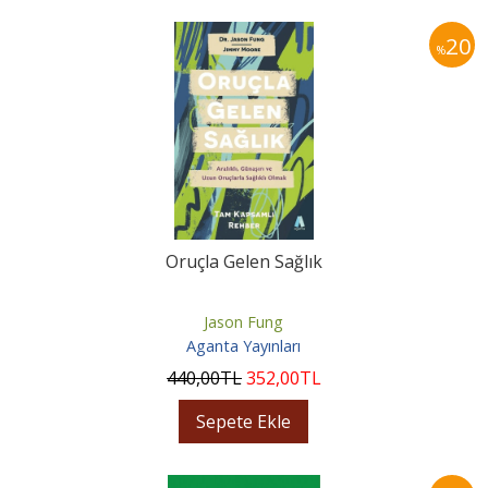
20
%
Oruçla Gelen Sağlık
Jason Fung
Aganta Yayınları
440
,00
TL
352
,00
TL
Sepete Ekle