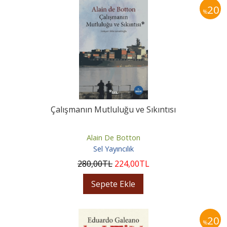
20
%
Çalışmanın Mutluluğu ve Sıkıntısı
Alain De Botton
Sel Yayıncılık
280
,00
TL
224
,00
TL
Sepete Ekle
20
%