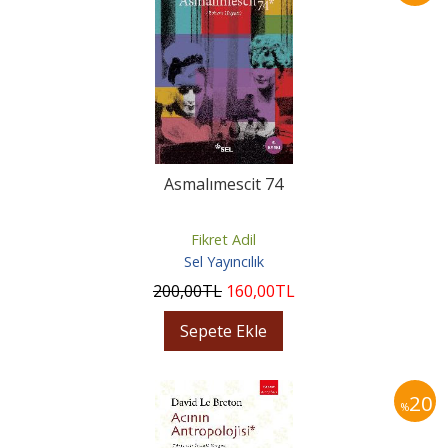
Asmalımescit 74
Fikret Adil
Sel Yayıncılık
200
,00
TL
160
,00
TL
Sepete Ekle
20
%