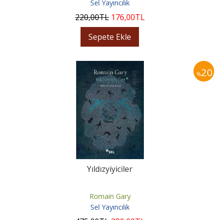
Sel Yayıncılık
220
,00
TL
176
,00
TL
Sepete Ekle
20
%
Yıldızyiyiciler
Romain Gary
Sel Yayıncılık