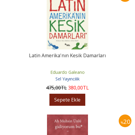
Latin Amerika'nın Kesik Damarları
Eduardo Galeano
Sel Yayıncılık
475
,00
TL
380
,00
TL
Sepete Ekle
20
%