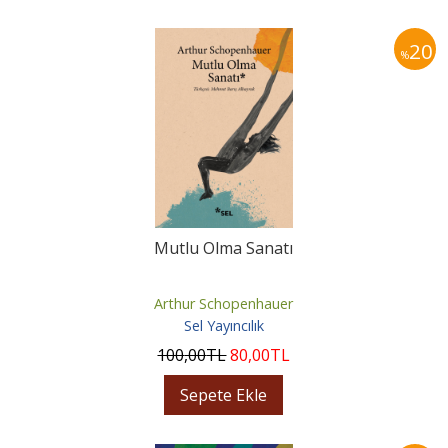
20
%
Mutlu Olma Sanatı
Arthur Schopenhauer
Sel Yayıncılık
100
,00
TL
80
,00
TL
Sepete Ekle