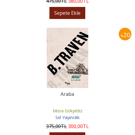
475
,00
TL
380
,00
TL
Sepete Ekle
20
%
Araba
Mısra Gökyıldız
Sel Yayıncılık
375
,00
TL
300
,00
TL