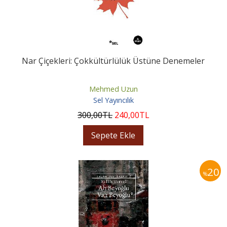
Nar Çiçekleri: Çokkültürlülük Üstüne Denemeler
Mehmed Uzun
Sel Yayıncılık
300
,00
TL
240
,00
TL
Sepete Ekle
20
%