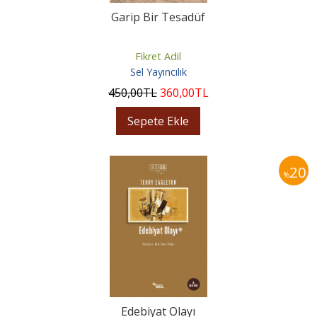
Garip Bir Tesadüf
Fikret Adil
Sel Yayıncılık
450
,00
TL
360
,00
TL
Sepete Ekle
20
%
Edebiyat Olayı