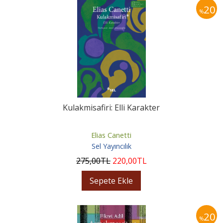
20
%
Kulakmisafiri: Elli Karakter
Elias Canetti
Sel Yayıncılık
275
,00
TL
220
,00
TL
Sepete Ekle
20
%