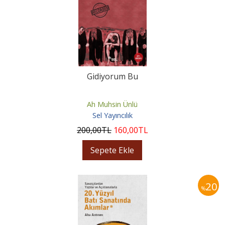
Gidiyorum Bu
Ah Muhsin Ünlü
Sel Yayıncılık
200
,00
TL
160
,00
TL
Sepete Ekle
20
%