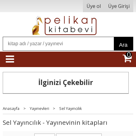
Üye ol
Üye Girişi
Ara
0
İlginizi Çekebilir
Anasayfa
>
Yayınevleri
>
Sel Yayıncılık
Sel Yayıncılık - Yayınevinin kitapları