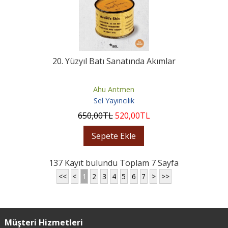
20. Yüzyıl Batı Sanatında Akımlar
Ahu Antmen
Sel Yayıncılık
650
,00
TL
520
,00
TL
Sepete Ekle
137 Kayıt bulundu Toplam 7 Sayfa
<<
<
1
2
3
4
5
6
7
>
>>
Müşteri Hizmetleri