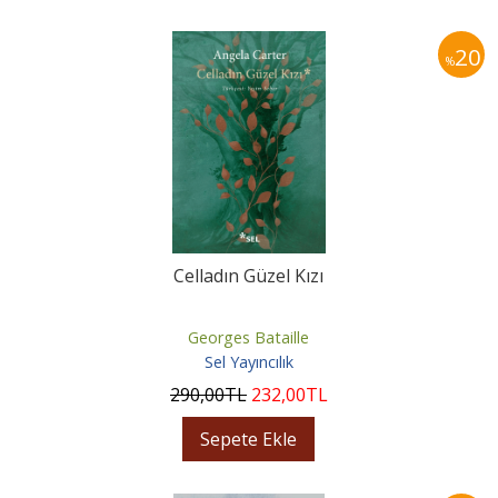
20
%
Celladın Güzel Kızı
Georges Bataille
Sel Yayıncılık
290
,00
TL
232
,00
TL
Sepete Ekle