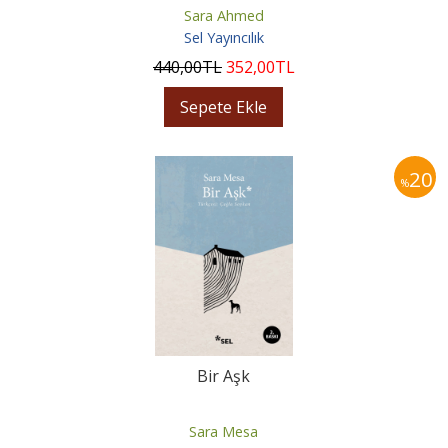
Sara Ahmed
Sel Yayıncılık
440
,00
TL
352
,00
TL
Sepete Ekle
20
%
Bir Aşk
Sara Mesa