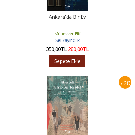
Ankara'da Bir Ev
Münevver Elif
Sel Yayıncılık
350
,00
TL
280
,00
TL
Sepete Ekle
20
%