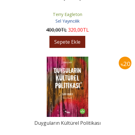
Terry Eagleton
Sel Yayıncılık
400
,00
TL
320
,00
TL
Sepete Ekle
20
%
Duyguların Kültürel Politikası