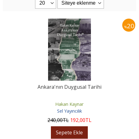
20
%
Ankara'nın Duygusal Tarihi
Hakan Kaynar
Sel Yayıncılık
240
,00
TL
192
,00
TL
Sepete Ekle