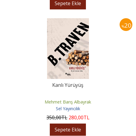
Sepete Ekle
20
%
Kanlı Yürüyüş
Mehmet Barış Albayrak
Sel Yayıncılık
350
,00
TL
280
,00
TL
Sepete Ekle