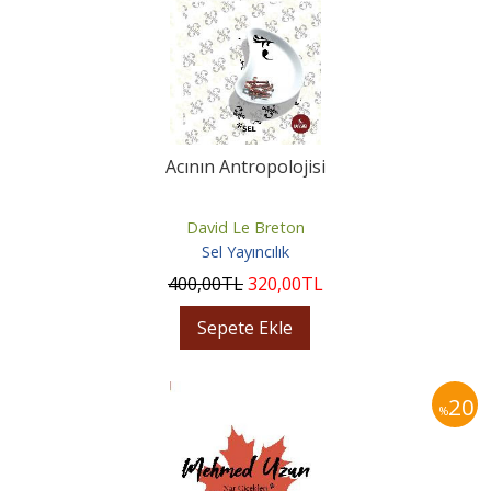
Acının Antropolojisi
David Le Breton
Sel Yayıncılık
400
,00
TL
320
,00
TL
Sepete Ekle
20
%