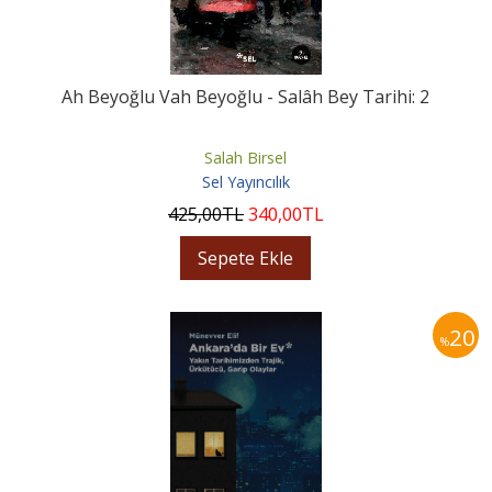
Ah Beyoğlu Vah Beyoğlu - Salâh Bey Tarihi: 2
Salah Birsel
Sel Yayıncılık
425
,00
TL
340
,00
TL
Sepete Ekle
20
%