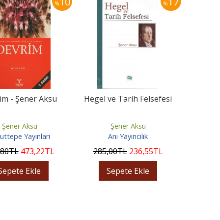
10
17
%
%
im - Şener Aksu
Hegel ve Tarih Felsefesi
Şener Aksu
Şener Aksu
ttepe Yayınları
Anı Yayıncılık
,80
TL
473
,22
TL
285
,00
TL
236
,55
TL
Sepete Ekle
Sepete Ekle