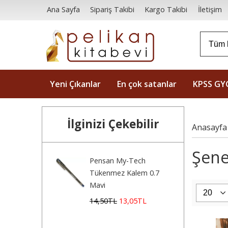
Ana Sayfa
Sipariş Takibi
Kargo Takibi
İletişim
Yeni Çıkanlar
En çok satanlar
KPSS GY
İlginizi Çekebilir
Anasayfa
Şene
Pensan My-Tech
Tükenmez Kalem 0.7
Mavi
14
,50
TL
13
,05
TL