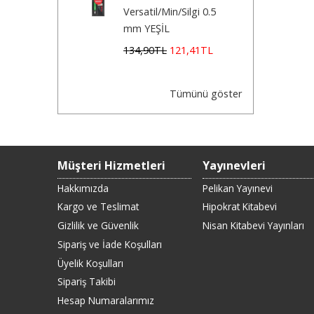
Versatil/Min/Silgi 0.5
mm YEŞİL
134
,90
TL
121
,41
TL
Tümünü göster
Müşteri Hizmetleri
Yayınevleri
Hakkımızda
Pelikan Yayınevi
Kargo ve Teslimat
Hipokrat Kitabevi
Gizlilik ve Güvenlik
Nisan Kitabevi Yayınları
Sipariş ve İade Koşulları
Üyelik Koşulları
Sipariş Takibi
Hesap Numaralarımız