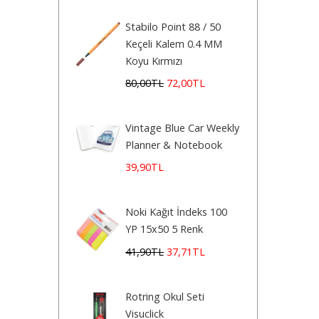
Stabilo Point 88 / 50
Keçeli Kalem 0.4 MM
Koyu Kırmızı
80
,00
TL
72
,00
TL
Vintage Blue Car Weekly
Planner & Notebook
39
,90
TL
Noki Kağıt İndeks 100
YP 15x50 5 Renk
41
,90
TL
37
,71
TL
Rotring Okul Seti
Visuclick