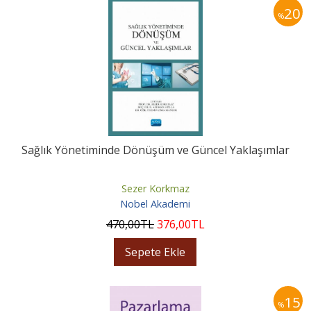
20
%
Sağlık Yönetiminde Dönüşüm ve Güncel Yaklaşımlar
Sezer Korkmaz
Nobel Akademi
470
,00
TL
376
,00
TL
Sepete Ekle
15
%