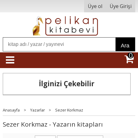
Üye ol
Üye Girişi
Ara
0
İlginizi Çekebilir
Anasayfa
>
Yazarlar
>
Sezer Korkmaz
Sezer Korkmaz - Yazarın kitapları