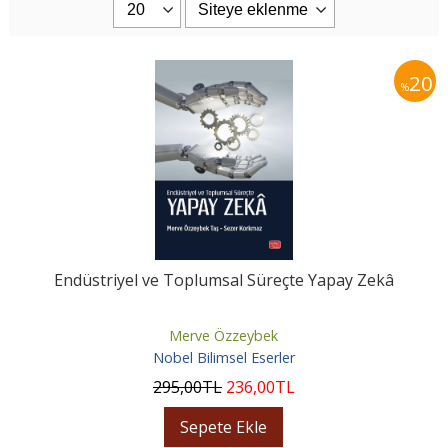
20
%
Endüstriyel ve Toplumsal Süreçte Yapay Zekâ
Merve Özzeybek
Nobel Bilimsel Eserler
295
,00
TL
236
,00
TL
Sepete Ekle