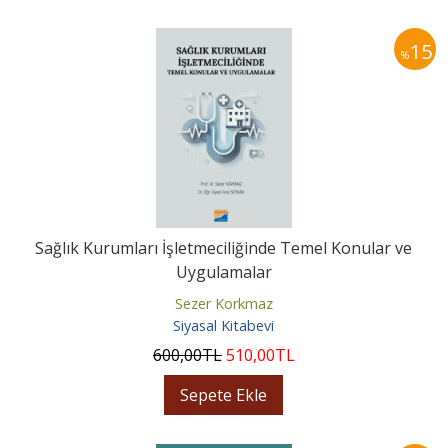
15
%
Sağlık Kurumları İşletmeciliğinde Temel Konular ve
Uygulamalar
Sezer Korkmaz
Siyasal Kitabevi
600
,00
TL
510
,00
TL
Sepete Ekle