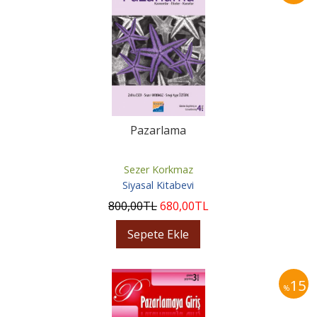
Pazarlama
Sezer Korkmaz
Siyasal Kitabevi
800
,00
TL
680
,00
TL
Sepete Ekle
15
%