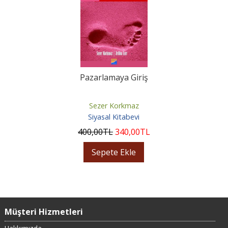
Pazarlamaya Giriş
Sezer Korkmaz
Siyasal Kitabevi
400
,00
TL
340
,00
TL
Sepete Ekle
Müşteri Hizmetleri