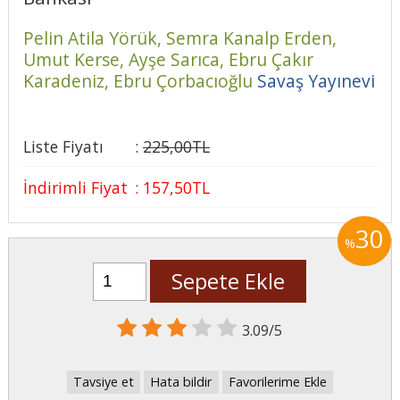
Pelin Atila Yörük,
Semra Kanalp Erden,
Umut Kerse,
Ayşe Sarıca,
Ebru Çakır
Karadeniz,
Ebru Çorbacıoğlu
Savaş Yayınevi
Liste Fiyatı
:
225
,00
TL
İndirimli Fiyat
:
157
,50
TL
30
%
Sepete Ekle
3.09/5
Tavsiye et
Hata bildir
Favorilerime Ekle