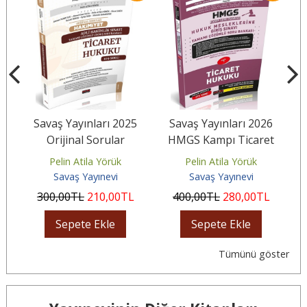
5
Savaş Yayınları 2025
Savaş Yayınları 2026
Orijinal Sorular
HMGS Kampı Ticaret
H
HAKİMİYET Adli
Hukuku Soru Bankası
Pelin Atila Yörük
Pelin Atila Yörük
Hakimlik Ticaret...
Savaş Yayınevi
Savaş Yayınevi
L
300
,00
TL
210
,00
TL
400
,00
TL
280
,00
TL
Sepete Ekle
Sepete Ekle
Tümünü göster