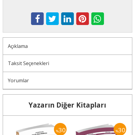
Açıklama
Taksit Seçenekleri
Yorumlar
Yazarın Diğer Kitapları
30
30
30
%
%