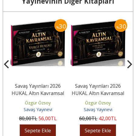
Yayınevinin Diğer Kitapları
30
30
30
%
%
6
Savaş Yayınları 2026
Savaş Yayınları 2026
HUKAL Altın Kavramsal
HUKAL Altın Kavramsal
H
eo
Vergi Hukuku
Türk Hukuk Tarihi
Özgür Özsoy
Özgür Özsoy
Savaş Yayınevi
Savaş Yayınevi
80
,00
TL
56
,00
TL
60
,00
TL
42
,00
TL
Sepete Ekle
Sepete Ekle