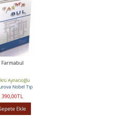
Farmabul
krü Aynacıoğlu
urova Nobel Tıp
390
,00
TL
Sepete Ekle