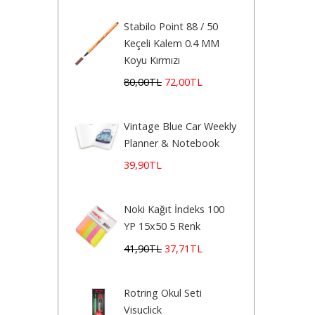
Stabilo Point 88 / 50
Keçeli Kalem 0.4 MM
Koyu Kırmızı
80
,00
TL
72
,00
TL
Vintage Blue Car Weekly
Planner & Notebook
39
,90
TL
Noki Kağıt İndeks 100
YP 15x50 5 Renk
41
,90
TL
37
,71
TL
Rotring Okul Seti
Visuclick