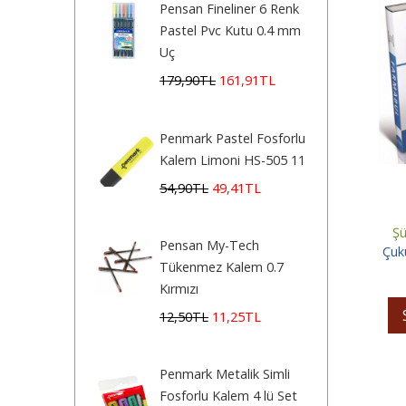
Pensan Fineliner 6 Renk
Pastel Pvc Kutu 0.4 mm
Uç
179
,90
TL
161
,91
TL
Penmark Pastel Fosforlu
Kalem Limoni HS-505 11
54
,90
TL
49
,41
TL
Şü
Pensan My-Tech
Çuk
Tükenmez Kalem 0.7
Kırmızı
12
,50
TL
11
,25
TL
Penmark Metalik Simli
Fosforlu Kalem 4 lü Set