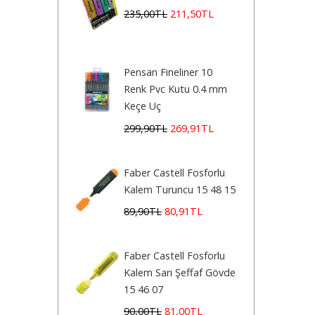
235
,00
TL
211
,50
TL
Pensan Fineliner 10
Renk Pvc Kutu 0.4 mm
Keçe Uç
299
,90
TL
269
,91
TL
Faber Castell Fosforlu
Kalem Turuncu 15 48 15
89
,90
TL
80
,91
TL
Faber Castell Fosforlu
Kalem Sarı Şeffaf Gövde
15 46 07
90
,00
TL
81
,00
TL