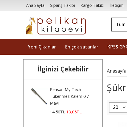
Ana Sayfa
Sipariş Takibi
Kargo Takibi
İletişim
Yeni Çıkanlar
En çok satanlar
KPSS GY
İlginizi Çekebilir
Anasayfa
Şükr
Pensan My-Tech
Tükenmez Kalem 0.7
Mavi
14
,50
TL
13
,05
TL