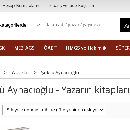
Hesap Numaralarımız
Sipariş ve İade Koşulları
A
GK
MEB-AGS
ÖABT
HMGS ve Hakimlik
SÜPER
>
Yazarlar
>
Şükrü Aynacıoğlu
ü Aynacıoğlu - Yazarın kitapları