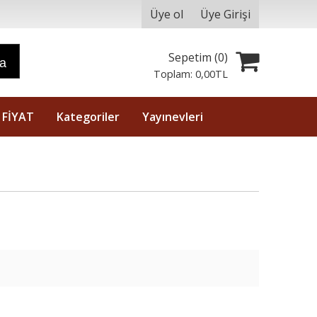
Üye ol
Üye Girişi
Sepetim (
0
)
ra
Toplam:
0
,00
TL
 FİYAT
Kategoriler
Yayınevleri