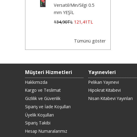
Versatil/Min/Silgi 0.5
mm YEŞİL
134
,90
TL
121
,41
TL
Tümünü göster
Müşteri Hizmetleri
Yayınevleri
Hakkımızda
Pelikan Yayınevi
Kargo ve Teslimat
Hipokrat Kitabevi
Gizlilik ve Güvenlik
Nisan Kitabevi Yayınları
Sipariş ve İade Koşulları
Üyelik Koşulları
Sipariş Takibi
Hesap Numaralarımız