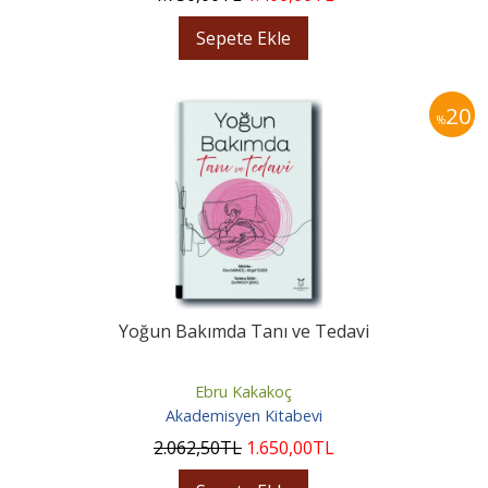
Sepete Ekle
20
%
Yoğun Bakımda Tanı ve Tedavi
Ebru Kakakoç
Akademisyen Kitabevi
2.062
,50
TL
1.650
,00
TL