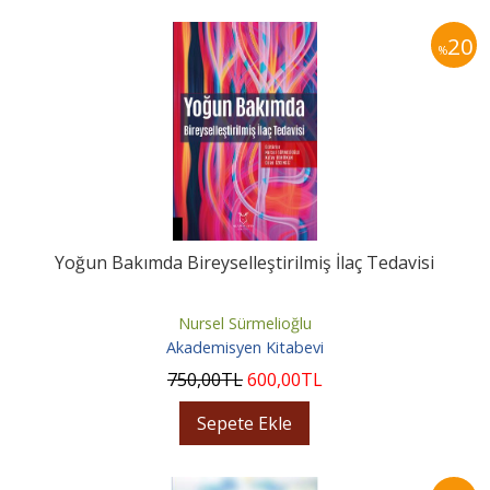
20
%
Yoğun Bakımda Bireyselleştirilmiş İlaç Tedavisi
Nursel Sürmelioğlu
Akademisyen Kitabevi
750
,00
TL
600
,00
TL
Sepete Ekle