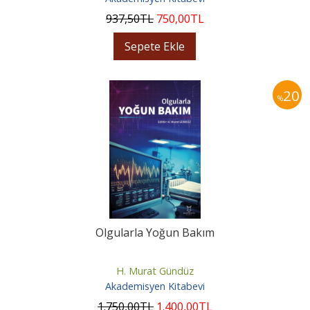
937
,50
TL
750
,00
TL
Sepete Ekle
20
%
Olgularla Yoğun Bakım
H. Murat Gündüz
Akademisyen Kitabevi
1.750
,00
TL
1.400
,00
TL