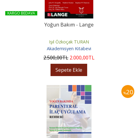
KARGO BEDAVA
Yoğun Bakım - Lange
Işıl Özkoçak TURAN
Akademisyen Kitabevi
2.500
,00
TL
2.000
,00
TL
Sepete Ekle
20
%