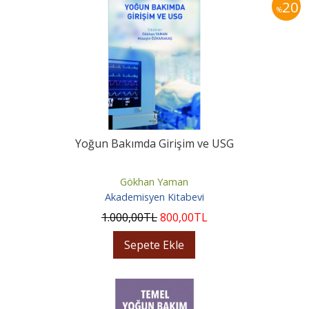
20
%
Yoğun Bakımda Girişim ve USG
Gökhan Yaman
Akademisyen Kitabevi
1.000
,00
TL
800
,00
TL
Sepete Ekle