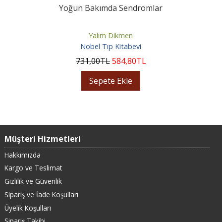
Yoğun Bakımda Sendromlar
Yalım Dikmen
Nobel Tıp Kitabevi
731
,00
TL
584
,80
TL
Sepete Ekle
Müşteri Hizmetleri
Hakkımızda
Kargo ve Teslimat
Gizlilik ve Güvenlik
Sipariş ve İade Koşulları
Üyelik Koşulları
Sipariş Takibi