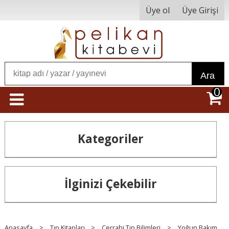
Üye ol
Üye Girişi
Ara
0
Kategoriler
İlginizi Çekebilir
Anasayfa
>
Tıp Kitapları
>
Cerrahi Tıp Bilimleri
>
Yoğun Bakım