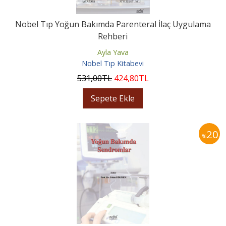
Nobel Tıp Yoğun Bakımda Parenteral İlaç Uygulama
Rehberi
Ayla Yava
Nobel Tıp Kitabevi
531
,00
TL
424
,80
TL
Sepete Ekle
20
%