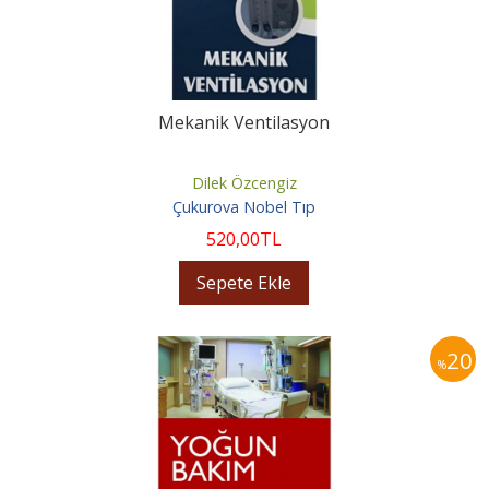
Mekanik Ventilasyon
Dilek Özcengiz
Çukurova Nobel Tıp
520
,00
TL
Sepete Ekle
20
%