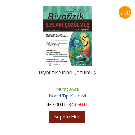
20
%
Biyofizik Sırları Çözülmüş
Murat Ayaz
Nobel Tıp Kitabevi
437
,00
TL
349
,60
TL
Sepete Ekle