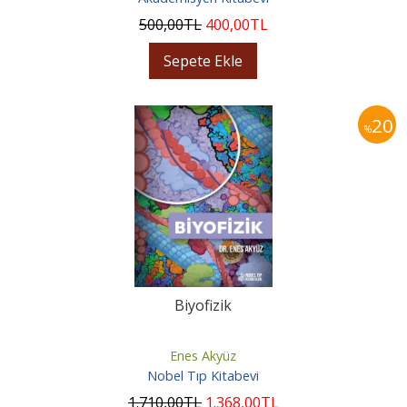
500
,00
TL
400
,00
TL
Sepete Ekle
20
%
Biyofizik
Enes Akyüz
Nobel Tıp Kitabevi
1.710
,00
TL
1.368
,00
TL