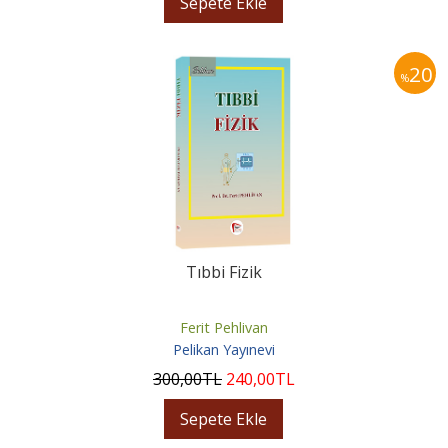
Sepete Ekle
20
%
Tıbbi Fizik
Ferit Pehlivan
Pelikan Yayınevi
300
,00
TL
240
,00
TL
Sepete Ekle