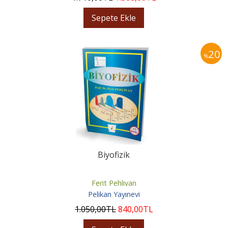
Sepete Ekle
20
%
Biyofizik
Ferit Pehlivan
Pelikan Yayınevi
1.050
,00
TL
840
,00
TL