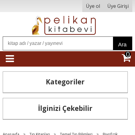
Üye ol
Üye Girişi
Ara
0
Kategoriler
İlginizi Çekebilir
Anasayfa
>
Tıp Kitapları
>
Temel Tıp Bilimleri
>
Biyofizik