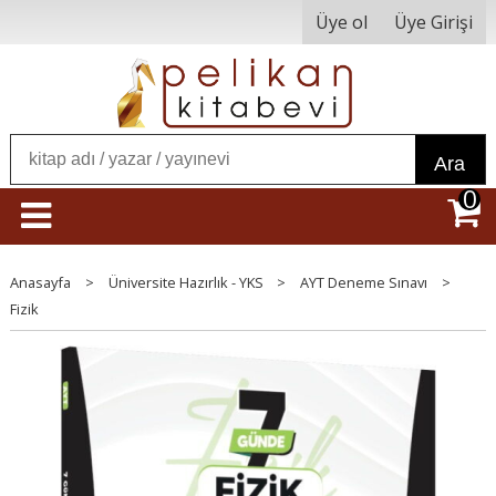
Üye ol
Üye Girişi
Ara
0
Anasayfa
>
Üniversite Hazırlık - YKS
>
AYT Deneme Sınavı
>
Fizik