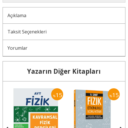
Açıklama
Taksit Seçenekleri
Yorumlar
Yazarın Diğer Kitapları
15
15
15
%
%