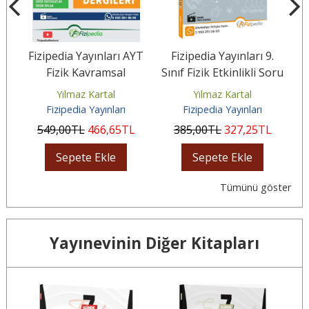
YT
Fizipedia Yayınları AYT
Fizipedia Yayınları 9.
o
Fizik Kavramsal
Sınıf Fizik Etkinlikli Soru
Sı
Dergileri
Bankası
Yılmaz Kartal
Yılmaz Kartal
Fizipedia Yayınları
Fizipedia Yayınları
549
,00
TL
466
,65
TL
385
,00
TL
327
,25
TL
Sepete Ekle
Sepete Ekle
Tümünü göster
Yayınevinin Diğer Kitapları