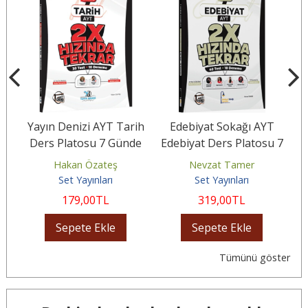
Yayın Denizi AYT Tarih
Edebiyat Sokağı AYT
2X
Ders Platosu 7 Günde
Edebiyat Ders Platosu 7
me
2X Hızında Tekrar
Günde 2X Hızında
H
Hakan Özateş
Nevzat Tamer
Deneme
Tekrar Deneme
Set Yayınları
Set Yayınları
179
,00
TL
319
,00
TL
Sepete Ekle
Sepete Ekle
Tümünü göster