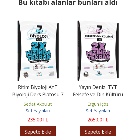
Bu kitabı alanlar bunları aldı
T
Ritim Biyoloji AYT
Yayın Denizi TYT
r
Biyoloji Ders Platosu 7
Felsefe ve Din Kültürü
Günde 2X Hızında
Ders Platosu 7 Günde
Sedat Akbulut
Ergün İçöz
Tekrar Deneme
2X Hızında...
Set Yayınları
Set Yayınları
235
,00
TL
265
,00
TL
Sepete Ekle
Sepete Ekle