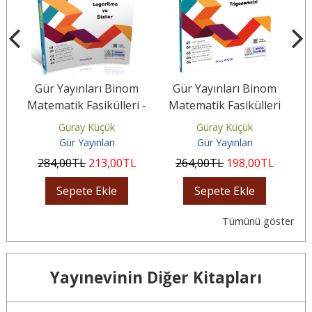
m
Gür Yayınları Binom
Gür Yayınları Binom
 -
Matematik Fasikülleri -
Matematik Fasikülleri
Logaritma ve Diziler
Trigonometri
Güray Küçük
Güray Küçük
Gür Yayınları
Gür Yayınları
284
,00
TL
213
,00
TL
264
,00
TL
198
,00
TL
Sepete Ekle
Sepete Ekle
Tümünü göster
Yayınevinin Diğer Kitapları