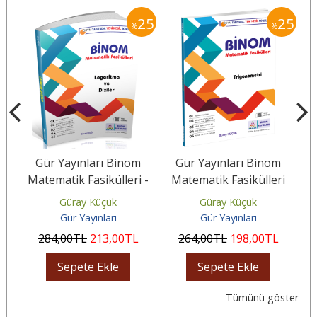
25
25
25
%
%
m
Gür Yayınları Binom
Gür Yayınları Binom
 -
Matematik Fasikülleri -
Matematik Fasikülleri
Logaritma ve Diziler
Trigonometri
Güray Küçük
Güray Küçük
Gür Yayınları
Gür Yayınları
284
,00
TL
213
,00
TL
264
,00
TL
198
,00
TL
Sepete Ekle
Sepete Ekle
Tümünü göster