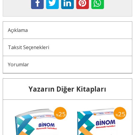
Açıklama
Taksit Seçenekleri
Yorumlar
Yazarın Diğer Kitapları
25
25
25
%
%