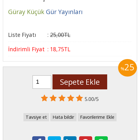
Güray Küçük
Gür Yayınları
Liste Fiyatı
:
25
,00
TL
İndirimli Fiyat
:
18
,75
TL
25
%
Sepete Ekle
5.00/5
Tavsiye et
Hata bildir
Favorilerime Ekle