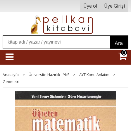
Üye ol
Üye Girişi
Ara
0
Anasayfa
>
Üniversite Hazırlık - YKS
>
AYT Konu Anlatım
>
Geometri