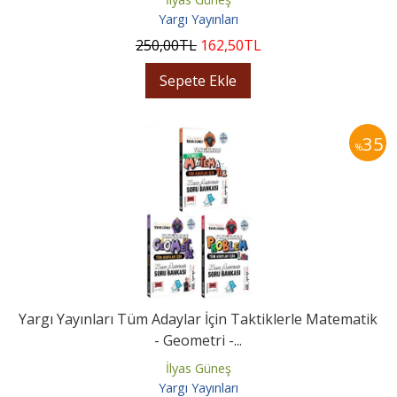
Yargı Yayınları
250
,00
TL
162
,50
TL
Sepete Ekle
35
%
Yargı Yayınları Tüm Adaylar İçin Taktiklerle Matematik
- Geometri -...
İlyas Güneş
Yargı Yayınları