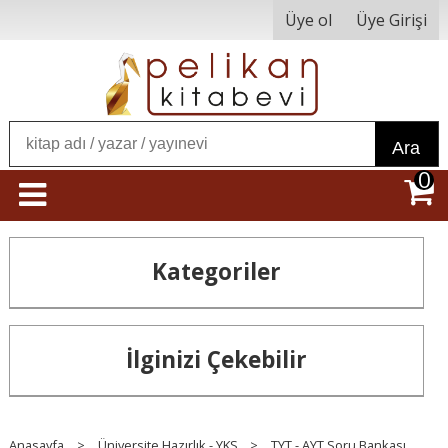
Üye ol
Üye Girişi
Ara
0
Kategoriler
İlginizi Çekebilir
Anasayfa
>
Üniversite Hazırlık - YKS
>
TYT - AYT Soru Bankası