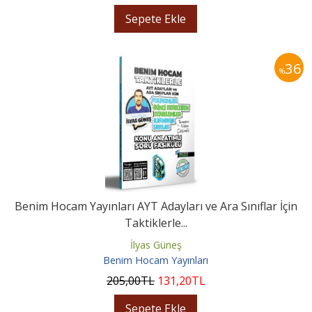
Sepete Ekle
36
%
Benim Hocam Yayınları AYT Adayları ve Ara Sınıflar İçin
Taktiklerle...
İlyas Güneş
Benim Hocam Yayınları
205
,00
TL
131
,20
TL
Sepete Ekle