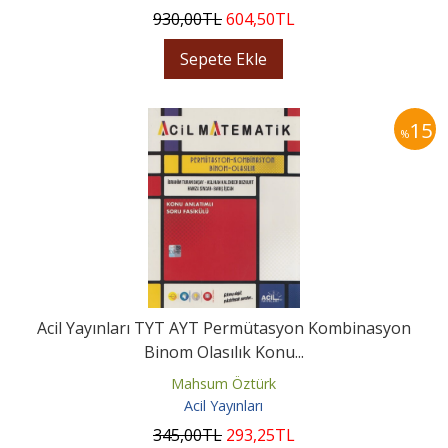
930
,00
TL
604
,50
TL
Sepete Ekle
15
%
Acil Yayınları TYT AYT Permütasyon Kombinasyon
Binom Olasılık Konu...
Mahsum Öztürk
Acil Yayınları
345
,00
TL
293
,25
TL