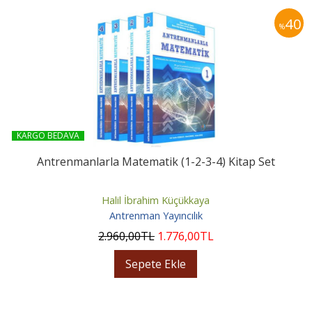
40
%
KARGO BEDAVA
Antrenmanlarla Matematik (1-2-3-4) Kitap Set
Halil İbrahim Küçükkaya
Antrenman Yayıncılık
2.960
,00
TL
1.776
,00
TL
Sepete Ekle