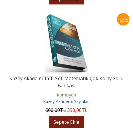
35
%
Kuzey Akademi TYT AYT Matematik Çok Kolay Soru
Bankası
Komisyon
Kuzey Akademi Yayınları
600
,00
TL
390
,00
TL
Sepete Ekle