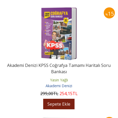
15
%
Akademi Denizi KPSS Coğrafya Tamamı Haritalı Soru
Bankası
Yasin Yağlı
Akademi Denizi
299
,00
TL
254
,15
TL
Sepete Ekle