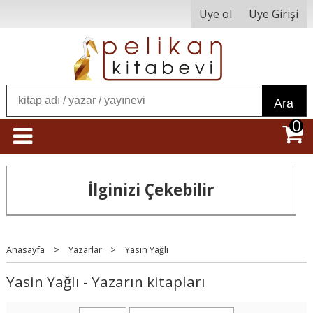
Üye ol
Üye Girişi
Ara
0
İlginizi Çekebilir
Anasayfa
>
Yazarlar
>
Yasin Yağlı
Yasin Yağlı - Yazarın kitapları