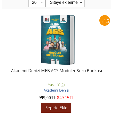
15
%
Akademi Denizi MEB AGS Modüler Soru Bankası
Yasin Yağlı
Akademi Denizi
999
,00
TL
849
,15
TL
Sepete Ekle