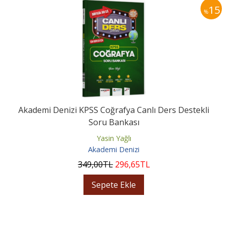
15
%
Akademi Denizi KPSS Coğrafya Canlı Ders Destekli
Soru Bankası
Yasin Yağlı
Akademi Denizi
349
,00
TL
296
,65
TL
Sepete Ekle