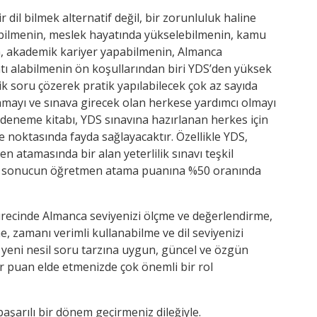
dil bilmek alternatif değil, bir zorunluluk haline
labilmenin, meslek hayatında yükselebilmenin, kamu
n, akademik kariyer yapabilmenin, Almanca
tı alabilmenin ön koşullarından biri YDS’den yüksek
k soru çözerek pratik yapılabilecek çok az sayıda
amayı ve sınava girecek olan herkese yardımcı olmayı
eneme kitabı, YDS sınavına hazırlanan herkes için
e noktasında fayda sağlayacaktır. Özellikle YDS,
 atamasında bir alan yeterlilik sınavı teşkil
an sonucun öğretmen atama puanına %50 oranında
ürecinde Almanca seviyenizi ölçme ve değerlendirme,
e, zamanı verimli kullanabilme ve dil seviyenizi
M yeni nesil soru tarzına uygun, güncel ve özgün
r puan elde etmenizde çok önemli bir rol
aşarılı bir dönem geçirmeniz dileğiyle.