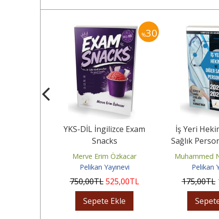
20
30
%
%
Problems for
YKS-DİL İngilizce Exam
İş Yeri Heki
perators
Snacks
Sağlık Perso
Deneme 
Ergün
Merve Erim Özkacar
Muhammed Nu
yınevi
Pelikan Yayınevi
Pelikan 
80
,00
TL
750
,00
TL
525
,00
TL
175
,00
TL
Ekle
Sepete Ekle
Sepete