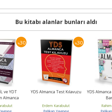
Bu kitabı alanlar bunları aldı
30
30
%
%
L ve YDT
YDS Almanca Test Kılavuzu
YDS Almanca D
çin Almanca
Ba
özcükler
rabulut
Erdem Karabulut
Rahim
Yayınevi
Pelikan Yayınevi
Pelikan