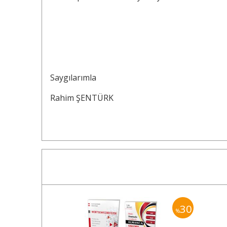
Saygılarımla
Rahim ŞENTÜRK
30
30
%
%