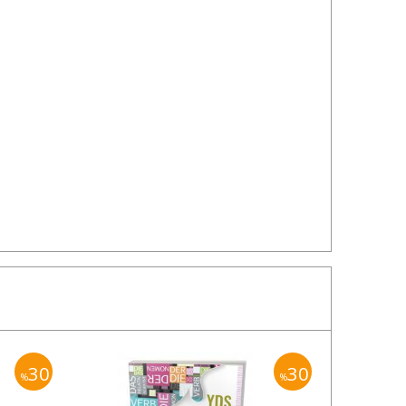
30
30
%
%