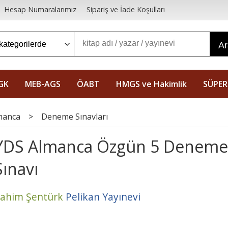
Hesap Numaralarımız
Sipariş ve İade Koşulları
A
GK
MEB-AGS
ÖABT
HMGS ve Hakimlik
SÜPER
manca
>
Deneme Sınavları
YDS Almanca Özgün 5 Deneme
Sınavı
ahim Şentürk
Pelikan Yayınevi