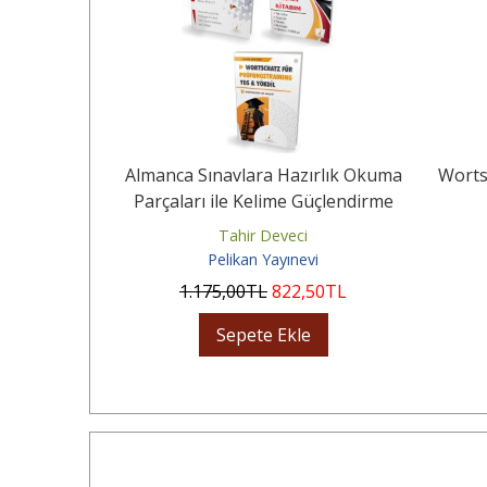
gisi Soru
Almanca Sınavlara Hazırlık Okuma
Worts
Parçaları ile Kelime Güçlendirme
Seti
k
Tahir Deveci
vi
Pelikan Yayınevi
0
TL
1.175
,00
TL
822
,50
TL
Sepete Ekle