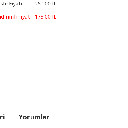
iste Fiyatı
:
250
,00
TL
ndirimli Fiyat
:
175
,00
TL
ri
Yorumlar