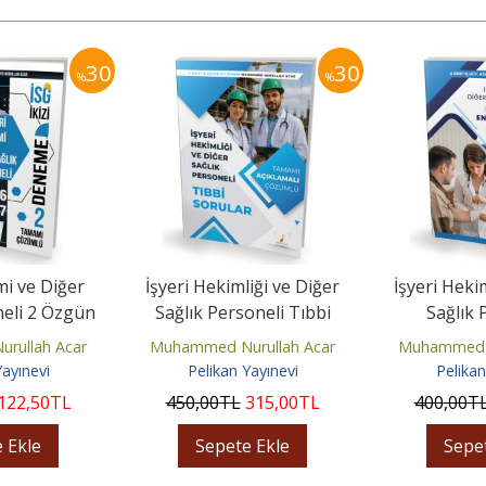
30
30
%
%
mi ve Diğer
İşyeri Hekimliği ve Diğer
İşyeri Heki
neli 2 Özgün
Sağlık Personeli Tıbbi
Sağlık 
Sınavı
Sorular
Sınavlar
rullah Acar
Muhammed Nurullah Acar
Muhammed N
Soru
Yayınevi
Pelikan Yayınevi
Pelikan
122
,50
TL
450
,00
TL
315
,00
TL
400
,00
T
 Ekle
Sepete Ekle
Sepe