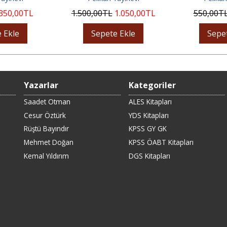
350
,00
TL
1.500
,00
TL
1.050
,00
TL
550
,00
T
 Ekle
Sepete Ekle
Sepe
Yazarlar
Kategoriler
Saadet Otman
ALES Kitapları
Cesur Öztürk
YDS Kitapları
Rüştü Bayındır
KPSS GY GK
Mehmet Doğan
KPSS ÖABT Kitapları
Kemal Yıldırım
DGS Kitapları