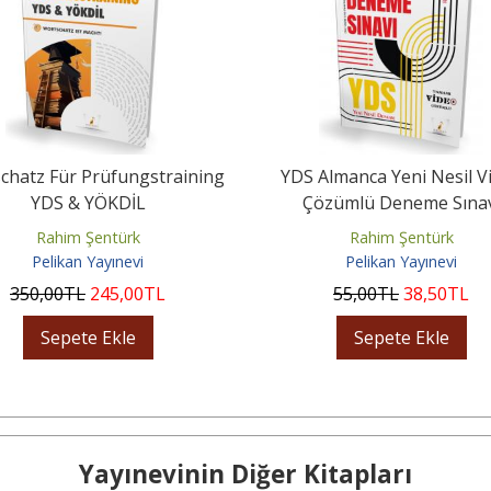
chatz Für Prüfungstraining
YDS Almanca Yeni Nesil V
YDS & YÖKDİL
Çözümlü Deneme Sınav
Rahim Şentürk
Rahim Şentürk
Pelikan Yayınevi
Pelikan Yayınevi
350
,00
TL
245
,00
TL
55
,00
TL
38
,50
TL
Sepete Ekle
Sepete Ekle
Yayınevinin Diğer Kitapları