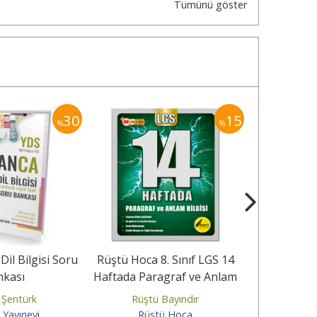
Tümünü göster
30
15
%
%
il Bilgisi Soru
Rüştü Hoca 8. Sınıf LGS 14
YDS Alm
nkası
Haftada Paragraf ve Anlam
Çözümlü 5
Bilgisi
 Şentürk
Rüştü Bayındır
Erdem
 Yayınevi
Rüştü Hoca
Pelik