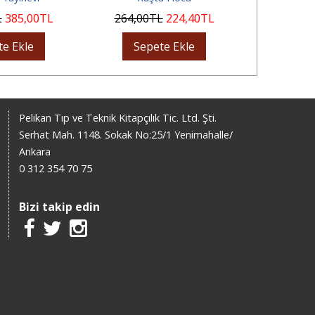
L
385
,00
TL
264
,00
TL
224
,40
TL
490
,00
te Ekle
Sepete Ekle
Sep
Pelikan Tıp ve Teknik Kitapçılık Tic. Ltd. Şti.
Serhat Mah. 1148. Sokak No:25/1 Yenimahalle/
Ankara
0 312 354 70 75
Bizi takip edin