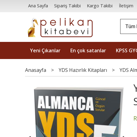
Ana Sayfa
Sipariş Takibi
Kargo Takibi
İletişim
Yeni Çıkanlar
En çok satanlar
KPSS GY
Anasayfa
>
YDS Hazırlık Kitapları
>
YDS Al
R