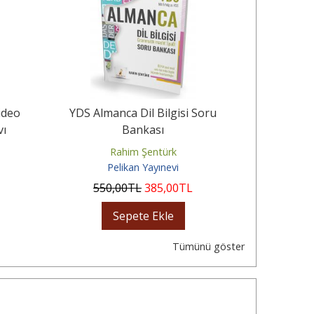
ideo
YDS Almanca Dil Bilgisi Soru
Almanca Sı
ı
Bankası
Parçaları 
Rahim Şentürk
Pelikan Yayınevi
P
550
,00
TL
385
,00
TL
1.17
Sepete Ekle
Tümünü göster