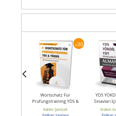
30
30
%
%
Yeni Nesil
Wortschatz Für
YDS YÖKDİ
lü Deneme
Prüfungstraining YDS &
Sınavları İ
ı
YÖKDİL
Anahtar S
ntürk
Rahim Şentürk
Erdem Ka
yınevi
Pelikan Yayınevi
Pelikan 