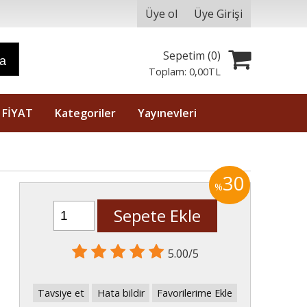
Üye ol
Üye Girişi
Sepetim (
0
)
ra
Toplam:
0
,00
TL
 FİYAT
Kategoriler
Yayınevleri
30
%
Sepete Ekle
5.00/5
Tavsiye et
Hata bildir
Favorilerime Ekle