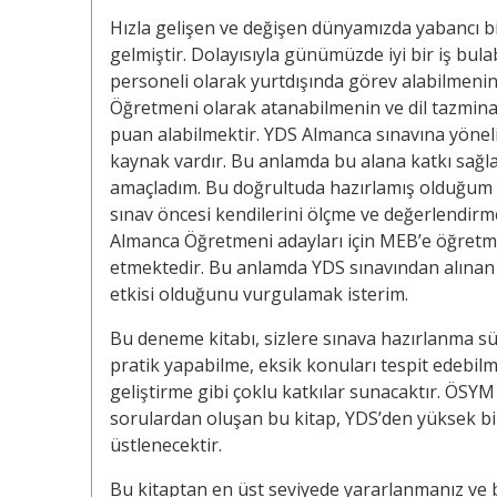
Hızla gelişen ve değişen dünyamızda yabancı bir 
gelmiştir. Dolayısıyla günümüzde iyi bir iş bu
personeli olarak yurtdışında görev alabilmeni
Öğretmeni olarak atanabilmenin ve dil tazmina
puan alabilmektir. YDS Almanca sınavına yöneli
kaynak vardır. Bu anlamda bu alana katkı sağl
amaçladım. Bu doğrultuda hazırlamış olduğum d
sınav öncesi kendilerini ölçme ve değerlendirm
Almanca Öğretmeni adayları için MEB’e öğretmen
etmektedir. Bu anlamda YDS sınavından alın
etkisi olduğunu vurgulamak isterim.
Bu deneme kitabı, sizlere sınava hazırlanma s
pratik yapabilme, eksik konuları tespit edebilm
geliştirme gibi çoklu katkılar sunacaktır. ÖSY
sorulardan oluşan bu kitap, YDS’den yüksek bi
üstlenecektir.
Bu kitaptan en üst seviyede yararlanmanız ve b