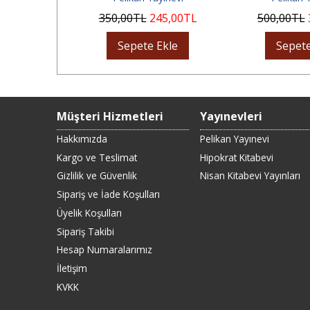
8
,50
TL
350
,00
TL
245
,00
TL
500
,00
TL
Ekle
Sepete Ekle
Sepete
Müşteri Hizmetleri
Yayınevleri
Hakkımızda
Pelikan Yayınevi
Kargo ve Teslimat
Hipokrat Kitabevi
Gizlilik ve Güvenlik
Nisan Kitabevi Yayınları
Sipariş ve İade Koşulları
Üyelik Koşulları
Sipariş Takibi
Hesap Numaralarımız
İletişim
KVKK