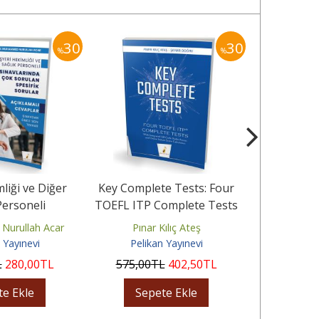
30
30
%
%
mliği ve Diğer
Key Complete Tests: Four
Pelikan Yay
Personeli
TOEFL ITP Complete Tests
Din Kültürü 
ında En Çok
Konu A
urullah Acar
Pınar Kılıç Ateş
Gül
lan...
 Yayınevi
Pelikan Yayınevi
Pelik
L
280
,00
TL
575
,00
TL
402
,50
TL
375
,00
te Ekle
Sepete Ekle
Sep