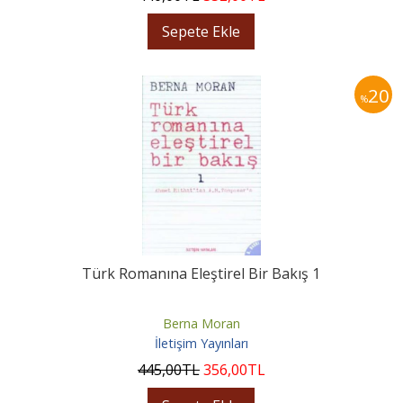
Sepete Ekle
20
%
Türk Romanına Eleştirel Bir Bakış 1
Berna Moran
İletişim Yayınları
445
,00
TL
356
,00
TL