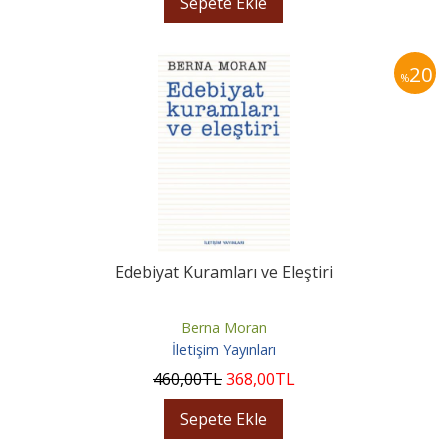
Sepete Ekle
20
%
Edebiyat Kuramları ve Eleştiri
Berna Moran
İletişim Yayınları
460
,00
TL
368
,00
TL
Sepete Ekle