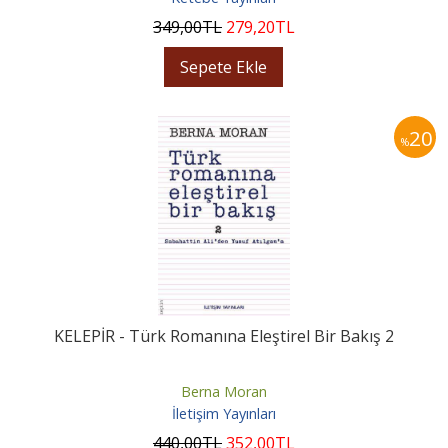
349
,00
TL
279
,20
TL
Sepete Ekle
20
%
KELEPİR - Türk Romanına Eleştirel Bir Bakış 2
Berna Moran
İletişim Yayınları
440
,00
TL
352
,00
TL