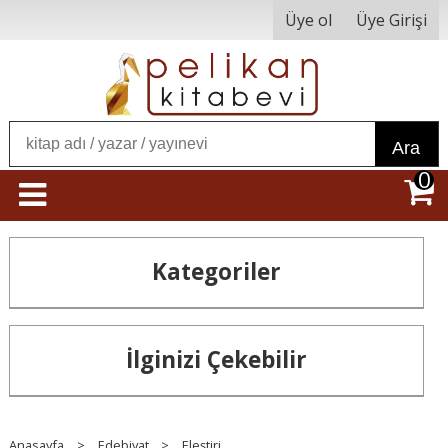
Üye ol
Üye Girişi
Ara
0
Kategoriler
İlginizi Çekebilir
Anasayfa
>
Edebiyat
>
Eleştiri