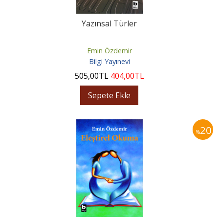
Yazınsal Türler
Emin Özdemir
Bilgi Yayınevi
505
,00
TL
404
,00
TL
Sepete Ekle
20
%