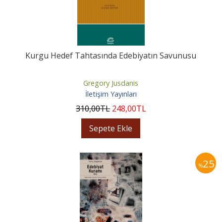
Kurgu Hedef Tahtasında Edebiyatın Savunusu
Gregory Jusdanis
İletişim Yayınları
310
,00
TL
248
,00
TL
Sepete Ekle
25
%