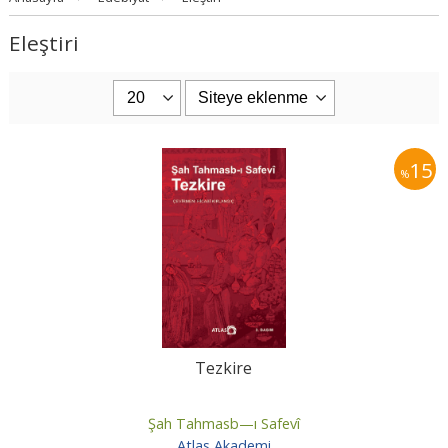
Eleştiri
15
%
Tezkire
Şah Tahmasb—ı Safevî
Atlas Akademi