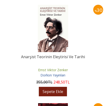
30
%
Anarşist Teorinin Eleştirisi Ve Tarihi
Ernst Viktor Zenker
Dorlion Yayınları
355
,00
TL
248
,50
TL
Sepete Ekle