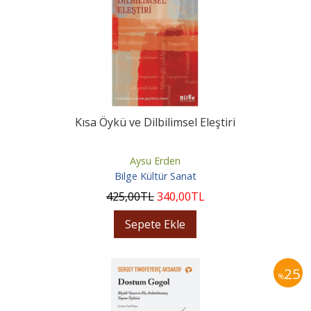
Kısa Öykü ve Dilbilimsel Eleştiri
Aysu Erden
Bilge Kültür Sanat
425
,00
TL
340
,00
TL
Sepete Ekle
25
%