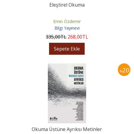
Eleştirel Okuma
Emin Özdemir
Bilgi Yayınevi
335
,00
TL
268
,00
TL
Sepete Ekle
20
%
Okuma Üstüne Ayrıksı Metinler