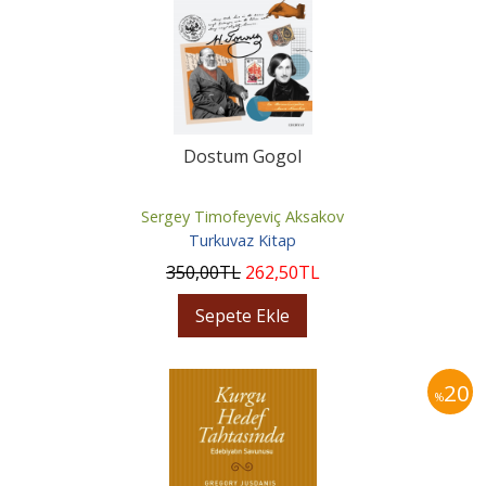
Dostum Gogol
Sergey Timofeyeviç Aksakov
Turkuvaz Kitap
350
,00
TL
262
,50
TL
Sepete Ekle
20
%