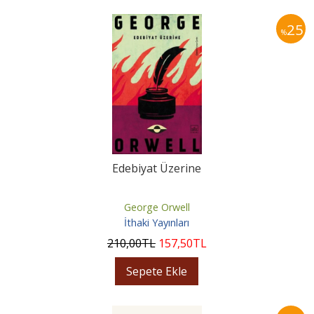
25
%
Edebiyat Üzerine
George Orwell
İthaki Yayınları
210
,00
TL
157
,50
TL
Sepete Ekle