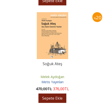
Sepete Ekle
20
%
Soğuk Ateş
Melek Aydoğan
Metis Yayınları
470
,00
TL
376
,00
TL
Sepete Ekle