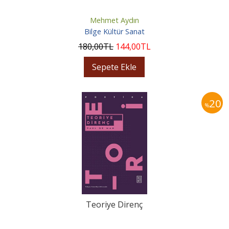
Mehmet Aydın
Bilge Kültür Sanat
180
,00
TL
144
,00
TL
Sepete Ekle
20
%
Teoriye Direnç