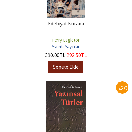
Edebiyat Kuramı
Terry Eagleton
Ayrıntı Yayınları
390
,00
TL
292
,50
TL
Sepete Ekle
20
%