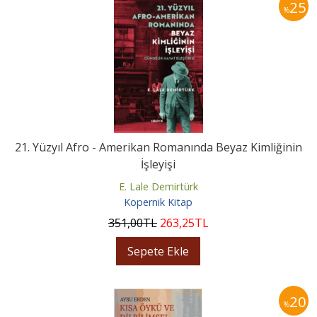
25
%
21. Yüzyıl Afro - Amerikan Romanında Beyaz Kimliğinin
İşleyişi
E. Lale Demirtürk
Kopernik Kitap
351
,00
TL
263
,25
TL
Sepete Ekle
20
%