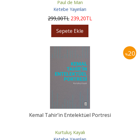
Paul de Man
Ketebe Yayınları
299
,00
TL
239
,20
TL
Sepete Ekle
20
%
Kemal Tahir’in Entelektüel Portresi
Kurtuluş Kayalı
Ketebe Yayınları