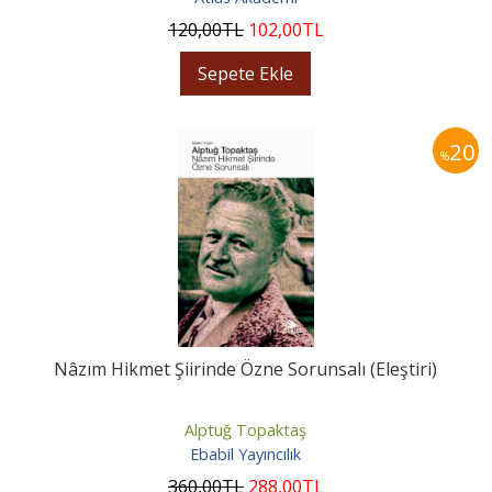
120
,00
TL
102
,00
TL
Sepete Ekle
20
%
Nâzım Hikmet Şiirinde Özne Sorunsalı (Eleştiri)
Alptuğ Topaktaş
Ebabil Yayıncılık
360
,00
TL
288
,00
TL