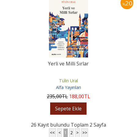
20
%
Yerli ve Milli Sırlar
Tülin Ural
Alfa Yayınları
235
,00
TL
188
,00
TL
Sepete Ekle
26 Kayıt bulundu Toplam 2 Sayfa
<<
<
1
2
>
>>