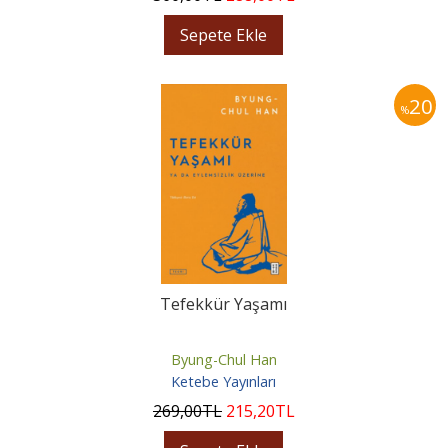
Sepete Ekle
20
%
Tefekkür Yaşamı
Byung-Chul Han
Ketebe Yayınları
269
,00
TL
215
,20
TL