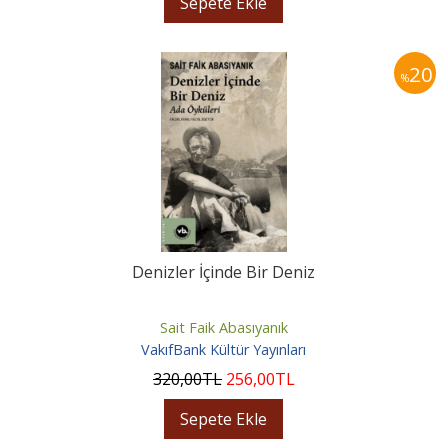
Sepete Ekle
20
%
Denizler İçinde Bir Deniz
Sait Faik Abasıyanık
VakıfBank Kültür Yayınları
320
,00
TL
256
,00
TL
Sepete Ekle