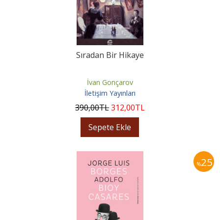
Sıradan Bir Hikaye
İvan Gonçarov
İletişim Yayınları
390
,00
TL
312
,00
TL
Sepete Ekle
25
%