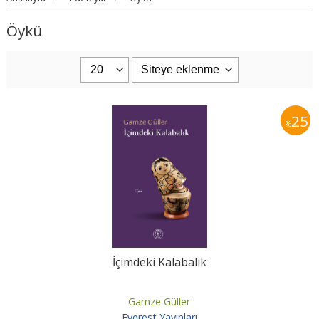
Öykü
25
%
İçimdeki Kalabalık
Gamze Güller
Everest Yayınları