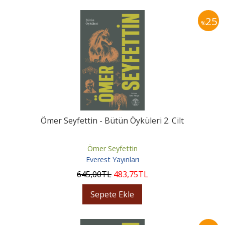
25
%
Ömer Seyfettin - Bütün Öyküleri 2. Cilt
Ömer Seyfettin
Everest Yayınları
645
,00
TL
483
,75
TL
Sepete Ekle