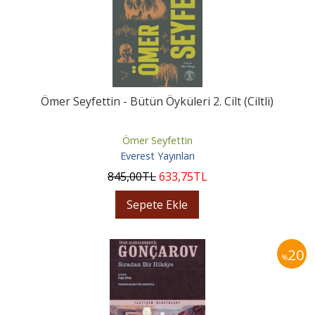
Ömer Seyfettin - Bütün Öyküleri 2. Cilt (Ciltli)
Ömer Seyfettin
Everest Yayınları
845
,00
TL
633
,75
TL
Sepete Ekle
20
%