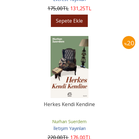
175
,00
TL
131
,25
TL
Sepete Ekle
20
%
Herkes Kendi Kendine
Nurhan Suerdem
İletişim Yayınları
220
,00
TL
176
,00
TL