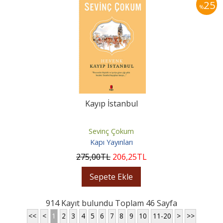
25
%
Kayıp İstanbul
Sevinç Çokum
Kapı Yayınları
275
,00
TL
206
,25
TL
Sepete Ekle
914 Kayıt bulundu Toplam 46 Sayfa
<<
<
1
2
3
4
5
6
7
8
9
10
11-20
>
>>