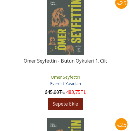
25
%
Ömer Seyfettin - Bütün Öyküleri 1. Cilt
Ömer Seyfettin
Everest Yayınları
645
,00
TL
483
,75
TL
Sepete Ekle
25
%