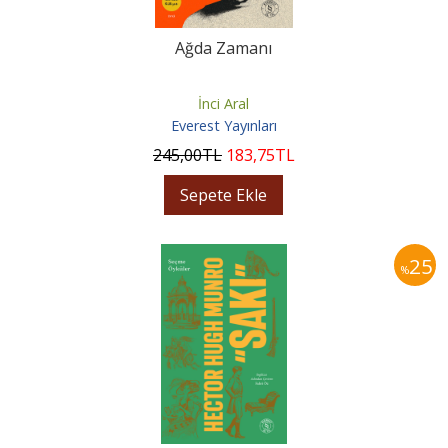
Ağda Zamanı
İnci Aral
Everest Yayınları
245
,00
TL
183
,75
TL
Sepete Ekle
25
%