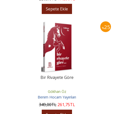
Sepete Ekle
25
%
Bir Rivayete Göre
Gökhan Öz
Benim Hocam Yayınları
349
,00
TL
261
,75
TL