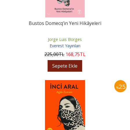
Bustos Domecq’in Yeni Hikâyeleri
Jorge Luis Borges
Everest Yayınları
225
,00
TL
168
,75
TL
Sepete Ekle
25
%