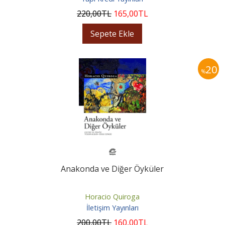
220
,00
TL
165
,00
TL
Sepete Ekle
20
%
Anakonda ve Diğer Öyküler
Horacio Quiroga
İletişim Yayınları
200
,00
TL
160
,00
TL