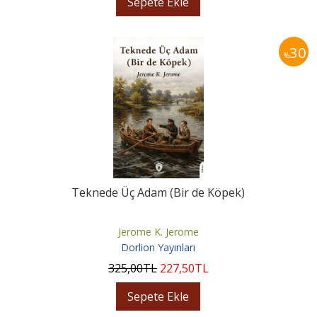
Sepete Ekle
30
%
Teknede Üç Adam (Bir de Köpek)
Jerome K. Jerome
Dorlion Yayınları
325
,00
TL
227
,50
TL
Sepete Ekle