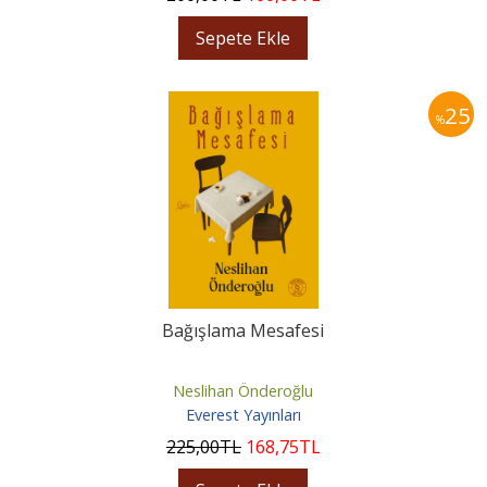
Sepete Ekle
25
%
Bağışlama Mesafesi
Neslihan Önderoğlu
Everest Yayınları
225
,00
TL
168
,75
TL