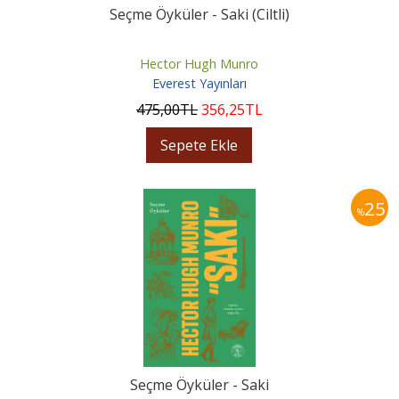
Seçme Öyküler - Saki (Ciltli)
Hector Hugh Munro
Everest Yayınları
475
,00
TL
356
,25
TL
Sepete Ekle
25
%
Seçme Öyküler - Saki