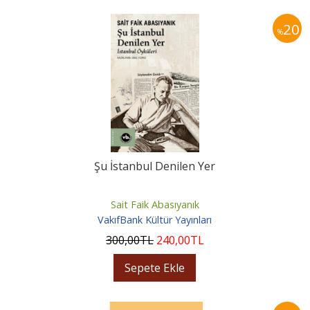
20
%
Şu İstanbul Denilen Yer
Sait Faik Abasıyanık
VakıfBank Kültür Yayınları
300
,00
TL
240
,00
TL
Sepete Ekle