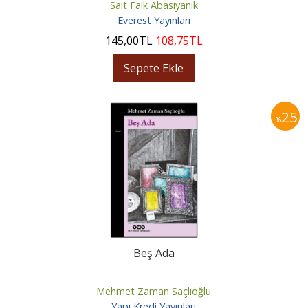
Sait Faik Abasıyanık
Everest Yayınları
145
,00
TL
108
,75
TL
Sepete Ekle
25
%
Beş Ada
Mehmet Zaman Saçlıoğlu
Yapı Kredi Yayınları