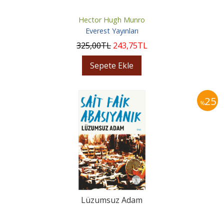
Hector Hugh Munro
Everest Yayınları
325
,00
TL
243
,75
TL
Sepete Ekle
25
%
Lüzumsuz Adam