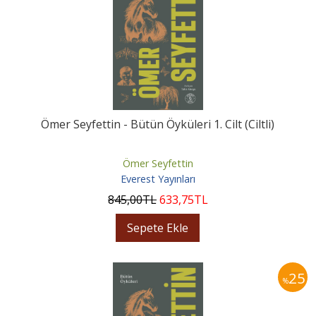
Ömer Seyfettin - Bütün Öyküleri 1. Cilt (Ciltli)
Ömer Seyfettin
Everest Yayınları
845
,00
TL
633
,75
TL
Sepete Ekle
25
%