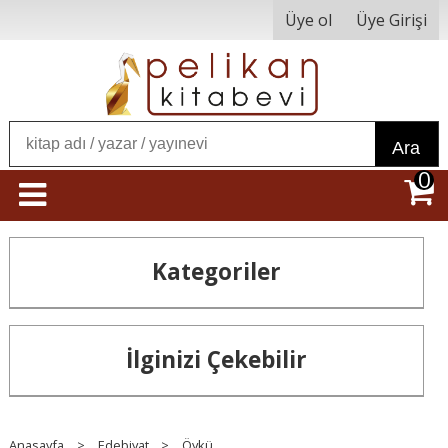
Üye ol
Üye Girişi
Ara
0
Kategoriler
İlginizi Çekebilir
Anasayfa
>
Edebiyat
>
Öykü