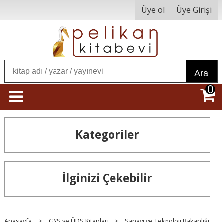
Üye ol
Üye Girişi
Ara
0
Kategoriler
İlginizi Çekebilir
Anasayfa
>
GYS ve ÜDS Kitapları
>
Sanayi ve Teknoloji Bakanlığı