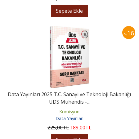
Sepete Ekle
16
%
Data Yayınları 2025 T.C. Sanayi ve Teknoloji Bakanlığı
UDS Mühendis -...
Komisyon
Data Yayınları
225
,00
TL
189
,00
TL