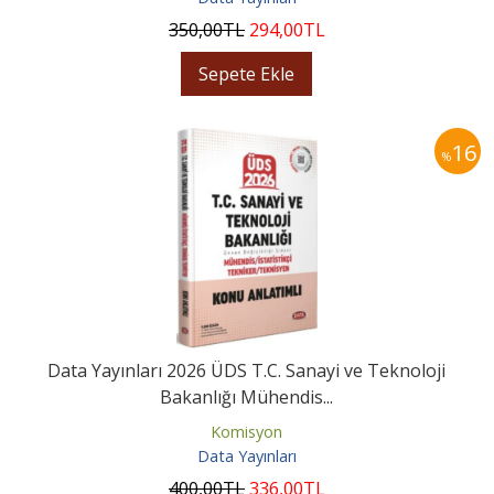
350
,00
TL
294
,00
TL
Sepete Ekle
16
%
Data Yayınları 2026 ÜDS T.C. Sanayi ve Teknoloji
Bakanlığı Mühendis...
Komisyon
Data Yayınları
400
,00
TL
336
,00
TL