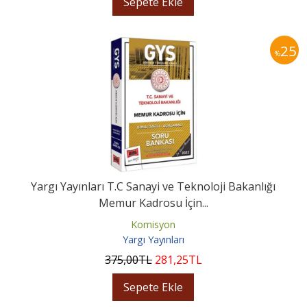
Sepete Ekle
25
%
Yargı Yayınları T.C Sanayi ve Teknoloji Bakanlığı
Memur Kadrosu İçin...
Komisyon
Yargı Yayınları
375
,00
TL
281
,25
TL
Sepete Ekle