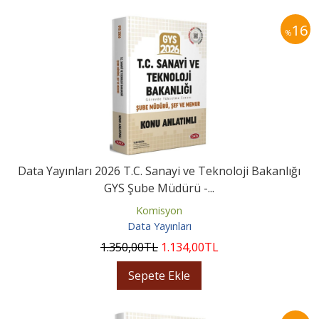
16
%
Data Yayınları 2026 T.C. Sanayi ve Teknoloji Bakanlığı
GYS Şube Müdürü -...
Komisyon
Data Yayınları
1.350
,00
TL
1.134
,00
TL
Sepete Ekle