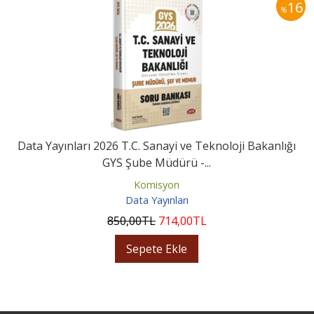
16
%
Data Yayınları 2026 T.C. Sanayi ve Teknoloji Bakanlığı
GYS Şube Müdürü -...
Komisyon
Data Yayınları
850
,00
TL
714
,00
TL
Sepete Ekle