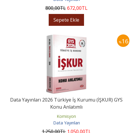
800
,00
TL
672
,00
TL
Sepete Ekle
16
%
Data Yayınları 2026 Türkiye İş Kurumu (İŞKUR) GYS
Konu Anlatımlı
Komisyon
Data Yayınları
1.250
,00
TL
1.050
,00
TL