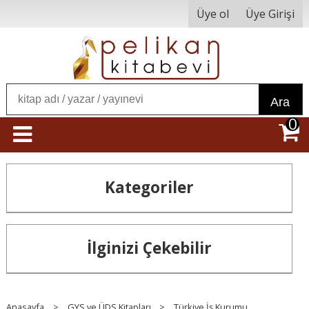
Üye ol
Üye Girişi
Ara
0
Kategoriler
İlginizi Çekebilir
Anasayfa
>
GYS ve ÜDS Kitapları
>
Türkiye İş Kurumu