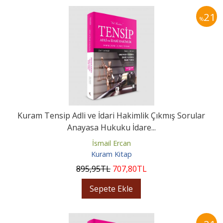
21
%
Kuram Tensip Adli ve İdari Hakimlik Çıkmış Sorular
Anayasa Hukuku İdare...
İsmail Ercan
Kuram Kitap
895
,95
TL
707
,80
TL
Sepete Ekle