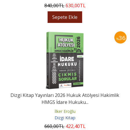
840
,00
TL
630
,00
TL
Sepete Ekle
36
%
Dizgi Kitap Yayınları 2026 Hukuk Atölyesi Hakimlik
HMGS İdare Hukuku...
İlker Eroğlu
Dizgi Kitap
660
,00
TL
422
,40
TL