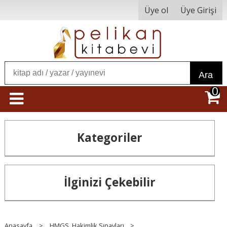
Üye ol
Üye Girişi
Ara
0
Kategoriler
İlginizi Çekebilir
Anasayfa
>
HMGS, Hakimlik Sınavları
>