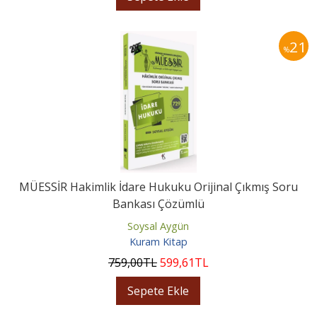
21
%
MÜESSİR Hakimlik İdare Hukuku Orijinal Çıkmış Soru
Bankası Çözümlü
Soysal Aygün
Kuram Kitap
759
,00
TL
599
,61
TL
Sepete Ekle