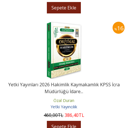
Sepete Ekle
16
%
Yetki Yayınları 2026 Hakimlik Kaymakamlık KPSS İcra
Müdürlüğü İdare...
Özal Duran
Yetki Yayıncılık
460
,00
TL
386
,40
TL
Sepete Ekle