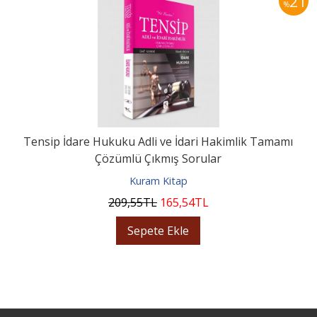
21
%
Tensip İdare Hukuku Adli ve İdari Hakimlik Tamamı
Çözümlü Çıkmış Sorular
Kuram Kitap
209
,55
TL
165
,54
TL
Sepete Ekle