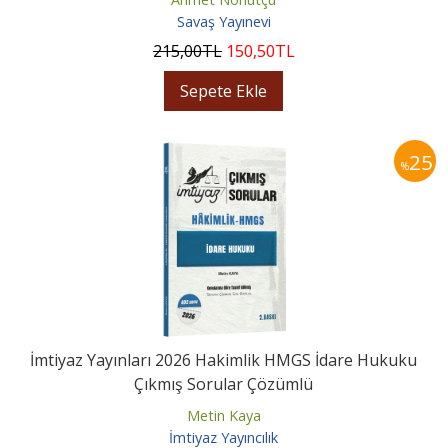
Savaş Yayınevi
215
,00
TL
150
,50
TL
Sepete Ekle
25
%
İmtiyaz Yayınları 2026 Hakimlik HMGS İdare Hukuku
Çıkmış Sorular Çözümlü
Metin Kaya
İmtiyaz Yayıncılık