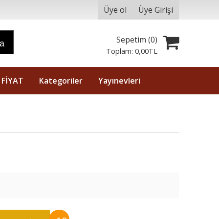
Üye ol
Üye Girişi
Sepetim (
0
)
ra
Toplam:
0
,00
TL
 FİYAT
Kategoriler
Yayınevleri