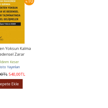
10
%
en Yoksun Kalma
edensel Zarar
natında Güncel
ıldırım Keser
Gelişmeler
isto Yayınları
00
TL
540
,00
TL
epete Ekle