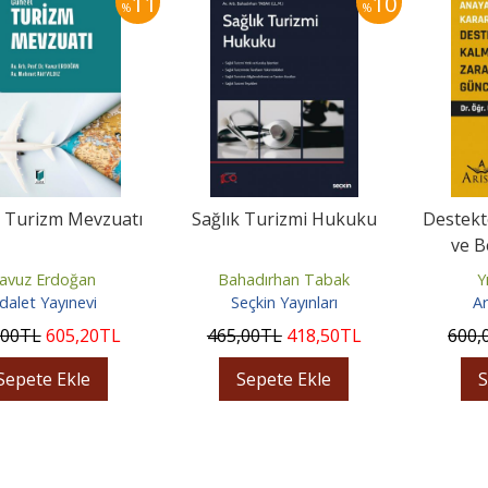
11
10
%
%
 Turizm Mevzuatı
Sağlık Turizmi Hukuku
Destekt
ve B
Tazmi
avuz Erdoğan
Bahadırhan Tabak
Y
dalet Yayınevi
Seçkin Yayınları
Ar
,00
TL
605
,20
TL
465
,00
TL
418
,50
TL
600
,
Sepete Ekle
Sepete Ekle
S