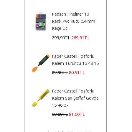
Pensan Fineliner 10
Renk Pvc Kutu 0.4 mm
Keçe Uç
299
,90
TL
269
,91
TL
Faber Castell Fosforlu
Kalem Turuncu 15 48 15
89
,90
TL
80
,91
TL
Faber Castell Fosforlu
Kalem Sarı Şeffaf Gövde
15 46 07
90
,00
TL
81
,00
TL