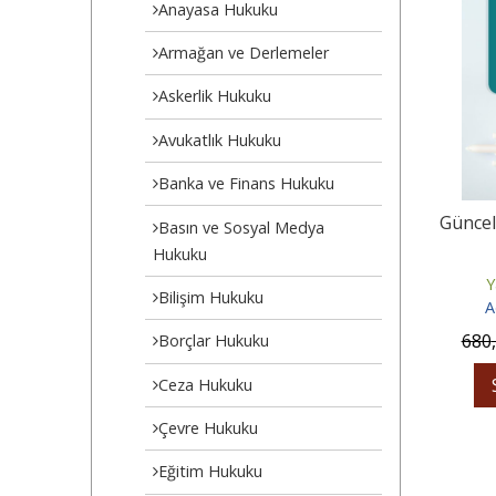
Anayasa Hukuku
Armağan ve Derlemeler
Askerlik Hukuku
Avukatlık Hukuku
Banka ve Finans Hukuku
Güncel
Basın ve Sosyal Medya
Hukuku
Y
Bilişim Hukuku
A
680
Borçlar Hukuku
Ceza Hukuku
Çevre Hukuku
Eğitim Hukuku