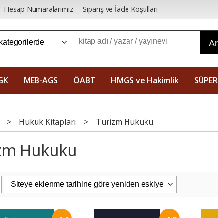
Hesap Numaralarımız
Sipariş ve İade Koşulları
A
GK
MEB-AGS
ÖABT
HMGS ve Hakimlik
SÜPER
>
Hukuk Kitapları
>
Turizm Hukuku
zm Hukuku