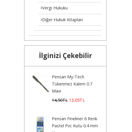
Vergi Hukuku
Diğer Hukuk Kitapları
İlginizi Çekebilir
Pensan My-Tech
Tükenmez Kalem 0.7
Mavi
14
,50
TL
13
,05
TL
Pensan Fineliner 6 Renk
Pastel Pvc Kutu 0.4 mm