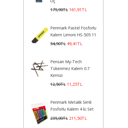
Uç
179
,90
TL
161
,91
TL
Penmark Pastel Fosforlu
Kalem Limoni HS-505 11
54
,90
TL
49
,41
TL
Pensan My-Tech
Tükenmez Kalem 0.7
Kırmızı
12
,50
TL
11
,25
TL
Penmark Metalik Simli
Fosforlu Kalem 4 lü Set
235
,00
TL
211
,50
TL