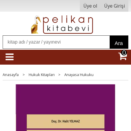
Üye ol
Üye Girişi
Ara
0
Anasayfa
>
Hukuk Kitapları
>
Anayasa Hukuku