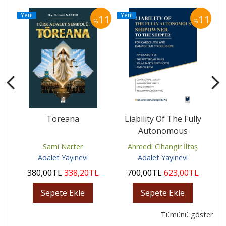
Yeni
Yeni
Y
11
11
11
%
%
Töreana
Liability Of The Fully
H
Autonomous
Shipowner To The
Sami Narter
Ahmedi Cihangir İltaş
Shipper
Adalet Yayınevi
Adalet Yayınevi
380
,00
TL
338
,20
TL
700
,00
TL
623
,00
TL
Sepete Ekle
Sepete Ekle
Tümünü göster