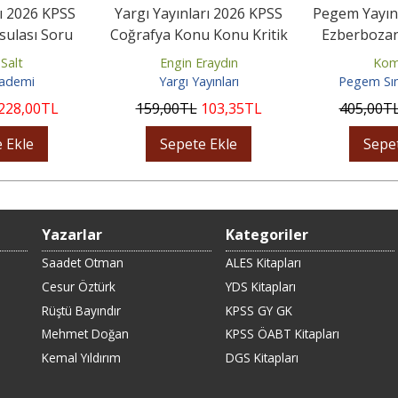
ı 2026 KPSS
Yargı Yayınları 2026 KPSS
Pegem Yayın
sulası Soru
Coğrafya Konu Konu Kritik
Ezberbozan
Çözümlü
10ar Soru +5 Kritik...
Tamamı Vid
 Salt
Engin Eraydın
Kom
ademi
Yargı Yayınları
Pegem Sın
228
,00
TL
159
,00
TL
103
,35
TL
405
,00
T
 Ekle
Sepete Ekle
Sepe
Yazarlar
Kategoriler
Saadet Otman
ALES Kitapları
Cesur Öztürk
YDS Kitapları
Rüştü Bayındır
KPSS GY GK
Mehmet Doğan
KPSS ÖABT Kitapları
Kemal Yıldırım
DGS Kitapları