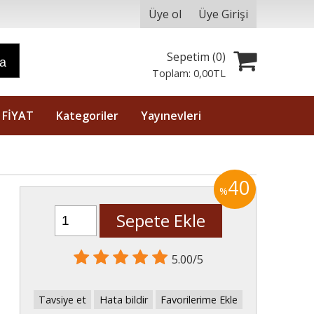
Üye ol
Üye Girişi
Sepetim (
0
)
ra
Toplam:
0
,00
TL
 FİYAT
Kategoriler
Yayınevleri
40
%
Sepete Ekle
5.00/5
Tavsiye et
Hata bildir
Favorilerime Ekle