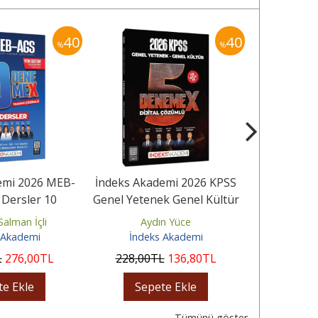
40
40
%
%
emi 2026 MEB-
İndeks Akademi 2026 KPSS
İndeks Aka
Dersler 10
Genel Yetenek Genel Kültür
Lise Ortaöğ
 Çözümlü
5 DenemeX Çözümlü
YEDİX 7 D
alman İçli
Aydın Yüce
Ay
 Akademi
İndeks Akademi
İndek
L
276
,00
TL
228
,00
TL
136
,80
TL
270
,00
te Ekle
Sepete Ekle
Sep
Tümünü göster