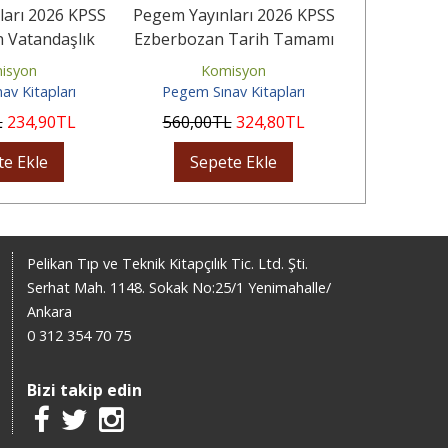
ları 2026 KPSS
Pegem Yayınları 2026 KPSS
Pegem Yayı
 Vatandaşlık
Ezberbozan Tarih Tamamı
Ezberbo
eo Çözümlü...
Video Çözümlü Soru...
Tamamı V
isyon
Komisyon
Ko
S
av Kitapları
Pegem Sınav Kitapları
Pegem Sı
L
234
,90
TL
560
,00
TL
324
,80
TL
325
,00
te Ekle
Sepete Ekle
Sep
Pelikan Tıp ve Teknik Kitapçılık Tic. Ltd. Şti.
Serhat Mah. 1148. Sokak No:25/1 Yenimahalle/
Ankara
0 312 354 70 75
Bizi takip edin