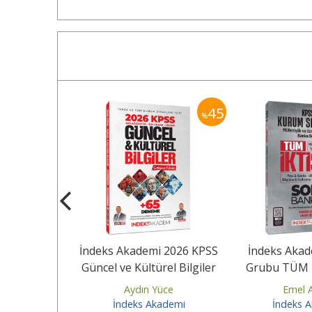
40
45
%
%
i 2026 KPSS
İndeks Akademi 2026 KPSS
İndeks Akad
Genel Kültür
Güncel ve Kültürel Bilgiler
Grubu TÜM İ
 Çözümlü
Çalışma Kitabı (65...
Bankası 
üce
Aydın Yüce
Emel 
ademi
İndeks Akademi
İndeks 