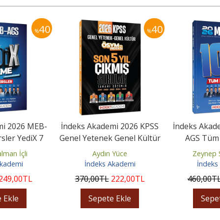
40
40
%
%
mi 2026 MEB-
İndeks Akademi 2026 KPSS
İndeks Akad
ler YediX 7
Genel Yetenek Genel Kültür
AGS Tüm 
Çözümlü
ÖSYM nin İndeksi...
DenemeX
lman İçli
Aydın Yüce
Zeynep S
Akademi
İndeks Akademi
İndeks
249
,00
TL
370
,00
TL
222
,00
TL
460
,00
T
 Ekle
Sepete Ekle
Sepe