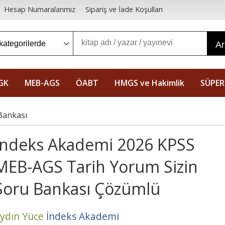
Hesap Numaralarımız
Sipariş ve İade Koşulları
A
GK
MEB-AGS
ÖABT
HMGS ve Hakimlik
SÜPER
Bankası
İndeks Akademi 2026 KPSS
MEB-AGS Tarih Yorum Sizin
Soru Bankası Çözümlü
ydın Yüce
İndeks Akademi