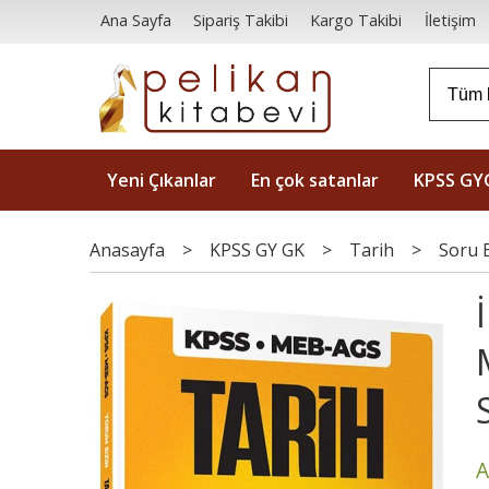
Ana Sayfa
Sipariş Takibi
Kargo Takibi
İletişim
Yeni Çıkanlar
En çok satanlar
KPSS GY
Anasayfa
>
KPSS GY GK
>
Tarih
>
Soru 
A