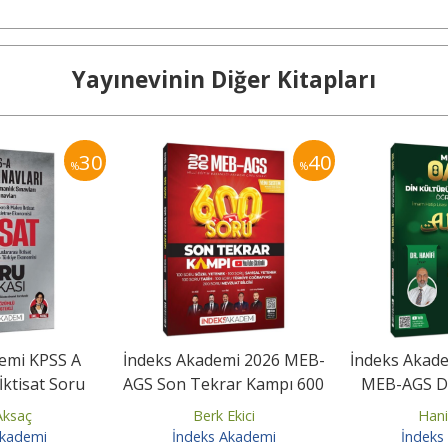
Yayınevinin Diğer Kitapları
30
40
%
%
emi KPSS A
İndeks Akademi 2026 MEB-
İndeks Akad
ktisat Soru
AGS Son Tekrar Kampı 600
MEB-AGS Di
Çözümlü
Soru Bankası Youtube...
Ahlak Bilg
Aksaç
Berk Ekici
Hani
Akademi
İndeks Akademi
İndeks