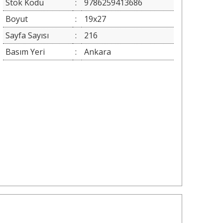
Stok Kodu
:
9786259413686
Boyut
:
19x27
Sayfa Sayısı
:
216
Basım Yeri
:
Ankara