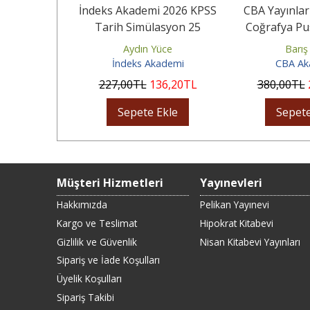
nları 2026
İndeks Akademi 2026 KPSS
CBA Yayınlar
iraj Serisi
Tarih Simülasyon 25
Coğrafya Pu
Yazılı...
Deneme Çözümlü
Bankası 
Karakuza
Aydın Yüce
Barış
yınları
İndeks Akademi
CBA Ak
29
,35
TL
227
,00
TL
136
,20
TL
380
,00
TL
Ekle
Sepete Ekle
Sepete
Müşteri Hizmetleri
Yayınevleri
Hakkımızda
Pelikan Yayınevi
Kargo ve Teslimat
Hipokrat Kitabevi
Gizlilik ve Güvenlik
Nisan Kitabevi Yayınları
Sipariş ve İade Koşulları
Üyelik Koşulları
Sipariş Takibi