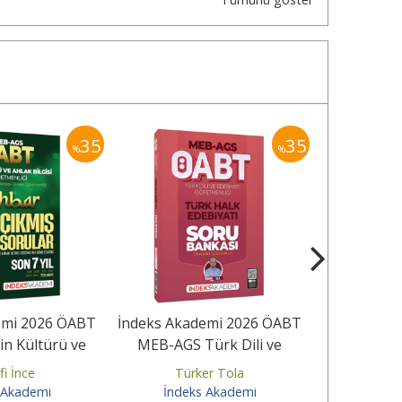
35
35
%
%
emi 2026 ÖABT
İndeks Akademi 2026 ÖABT
İndeks Aka
n Kültürü ve
MEB-AGS Türk Dili ve
AGS Tüm D
isi Ahbar...
Edebiyatı-Türkçe Türk
Denem
fi İnce
Türker Tola
Zeynep
Halk...
 Akademi
İndeks Akademi
İndek