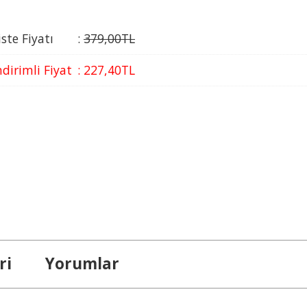
iste Fiyatı
:
379
,00
TL
ndirimli Fiyat
:
227
,40
TL
ri
Yorumlar