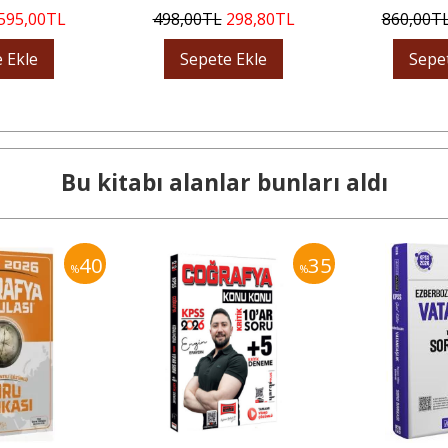
595
,00
TL
498
,00
TL
298
,80
TL
860
,00
T
 Ekle
Sepete Ekle
Sepe
Bu kitabı alanlar bunları aldı
40
35
%
%