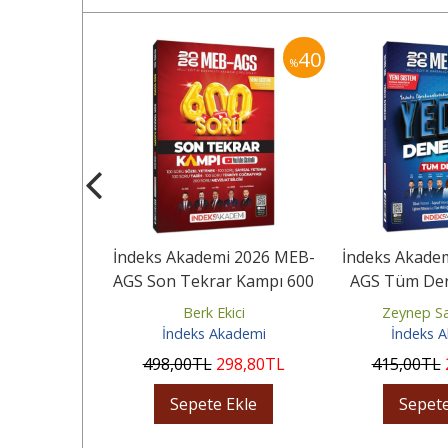
45
40
%
%
i 2026 KPSS
İndeks Akademi 2026 MEB-
İndeks Akade
rel Bilgiler
AGS Son Tekrar Kampı 600
AGS Tüm Ders
bı (65...
Soru Bankası Youtube...
Deneme 
üce
Berk Ekici
Zeynep Sa
ademi
İndeks Akademi
İndeks 
19
,45
TL
498
,00
TL
298
,80
TL
415
,00
TL
Ekle
Sepete Ekle
Sepete