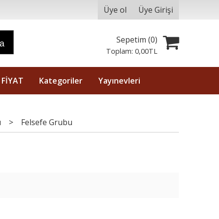
Üye ol
Üye Girişi
Sepetim (
0
)
ra
Toplam:
0
,00
TL
 FİYAT
Kategoriler
Yayınevleri
ı
>
Felsefe Grubu