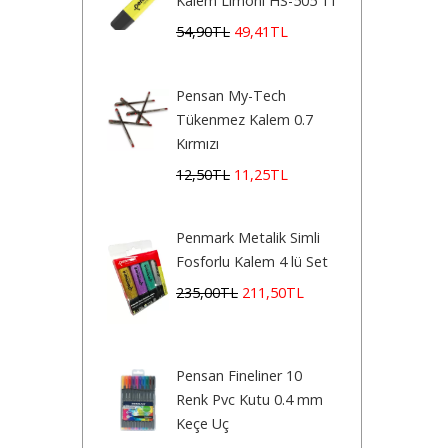
Kalem Limoni HS-505 11
54
,90
TL
49
,41
TL
Pensan My-Tech
Tükenmez Kalem 0.7
Kırmızı
12
,50
TL
11
,25
TL
Penmark Metalik Simli
Fosforlu Kalem 4 lü Set
235
,00
TL
211
,50
TL
Pensan Fineliner 10
Renk Pvc Kutu 0.4 mm
Keçe Uç