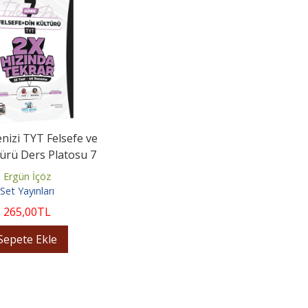
nizi TYT Felsefe ve
türü Ders Platosu 7
e 2X Hızında...
Ergün İçöz
Set Yayınları
265
,00
TL
Sepete Ekle