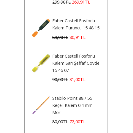
299
,90
TL
269
,91
TL
Faber Castell Fosforlu
Kalem Turuncu 15 48 15
89
,90
TL
80
,91
TL
Faber Castell Fosforlu
Kalem Sarı Şeffaf Gövde
15 46 07
90
,00
TL
81
,00
TL
Stabilo Point 88 / 55
Keçeli Kalem 0.4 mm
Mor
80
,00
TL
72
,00
TL