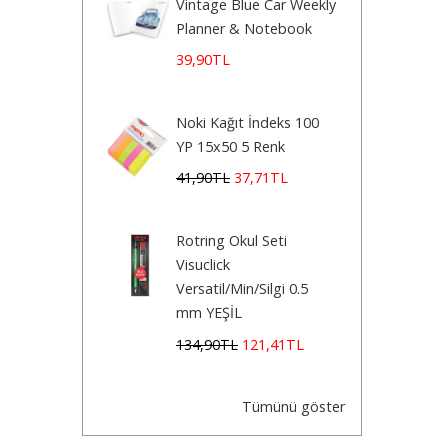
Vintage Blue Car Weekly
Planner & Notebook
39
,90
TL
Noki Kağıt İndeks 100
YP 15x50 5 Renk
41
,90
TL
37
,71
TL
Rotring Okul Seti
Visuclick
Versatil/Min/Silgi 0.5
mm YEŞİL
134
,90
TL
121
,41
TL
Tümünü göster