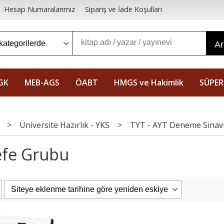
Hesap Numaralarımız
Sipariş ve İade Koşulları
A
GK
MEB-AGS
ÖABT
HMGS ve Hakimlik
SÜPER
>
Üniversite Hazırlık - YKS
>
TYT - AYT Deneme Sınav
efe Grubu