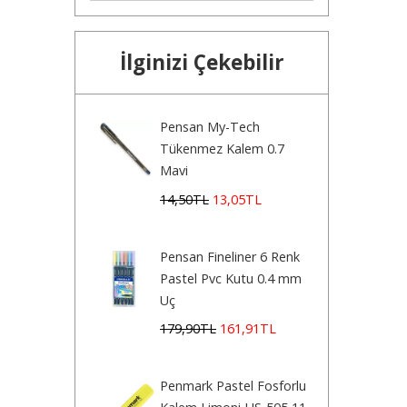
İlginizi Çekebilir
Pensan My-Tech
Tükenmez Kalem 0.7
Mavi
14
,50
TL
13
,05
TL
Pensan Fineliner 6 Renk
Pastel Pvc Kutu 0.4 mm
Uç
179
,90
TL
161
,91
TL
Penmark Pastel Fosforlu