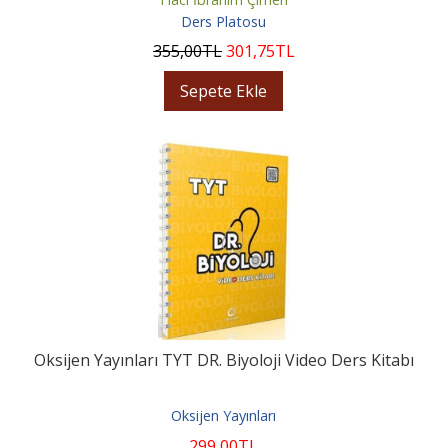
Ders Platosu
355
,00
TL
301
,75
TL
Sepete Ekle
Oksijen Yayınları TYT DR. Biyoloji Video Ders Kitabı
Oksijen Yayınları
299
,00
TL