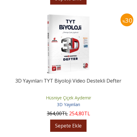
30
%
3D Yayınları TYT Biyoloji Video Destekli Defter
Hüsniye Çiçek Aydemir
3D Yayınları
364
,00
TL
254
,80
TL
Sepete Ekle