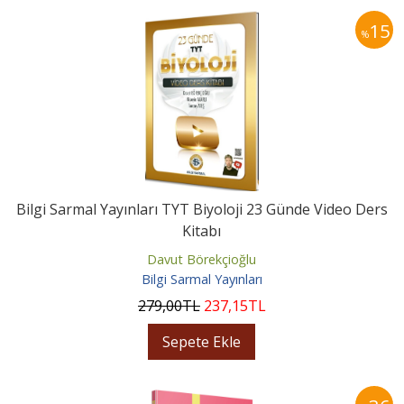
15
%
Bilgi Sarmal Yayınları TYT Biyoloji 23 Günde Video Ders
Kitabı
Davut Börekçioğlu
Bilgi Sarmal Yayınları
279
,00
TL
237
,15
TL
Sepete Ekle