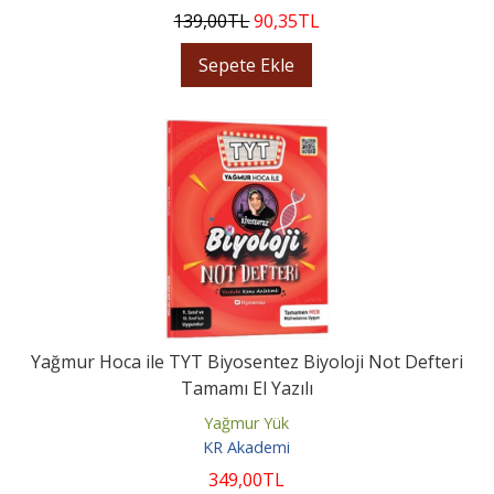
139
,00
TL
90
,35
TL
Sepete Ekle
Yağmur Hoca ile TYT Biyosentez Biyoloji Not Defteri
Tamamı El Yazılı
Yağmur Yük
KR Akademi
349
,00
TL