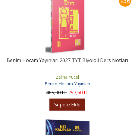
36
%
Benim Hocam Yayınları 2027 TYT Biyoloji Ders Notları
Zeliha Yücel
Benim Hocam Yayınları
465
,00
TL
297
,60
TL
Sepete Ekle