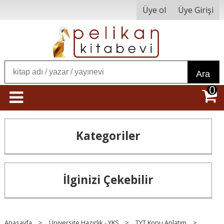
Üye ol
Üye Girişi
Ara
0
Kategoriler
İlginizi Çekebilir
Anasayfa
>
Üniversite Hazırlık - YKS
>
TYT Konu Anlatım
>