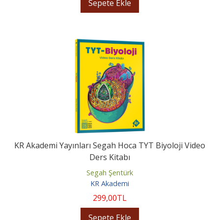
Sepete Ekle
KR Akademi Yayınları Segah Hoca TYT Biyoloji Video
Ders Kitabı
Segah Şentürk
KR Akademi
299
,00
TL
Sepete Ekle