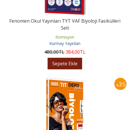
Fenomen Okul Yayınları TYT VAF Biyoloji Fasikülleri
Seti
Komisyon
Kurmay Yayınları
480
,00
TL
384
,00
TL
Sepete Ekle
35
%