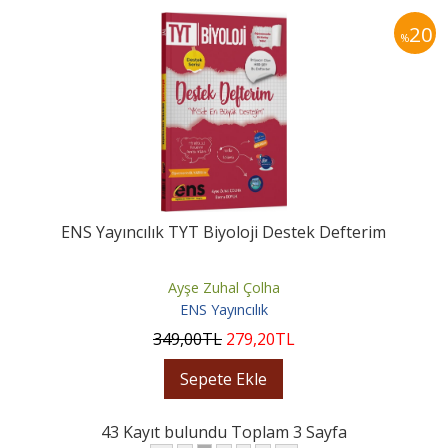
20
%
ENS Yayıncılık TYT Biyoloji Destek Defterim
Ayşe Zuhal Çolha
ENS Yayıncılık
349
,00
TL
279
,20
TL
Sepete Ekle
43 Kayıt bulundu Toplam 3 Sayfa