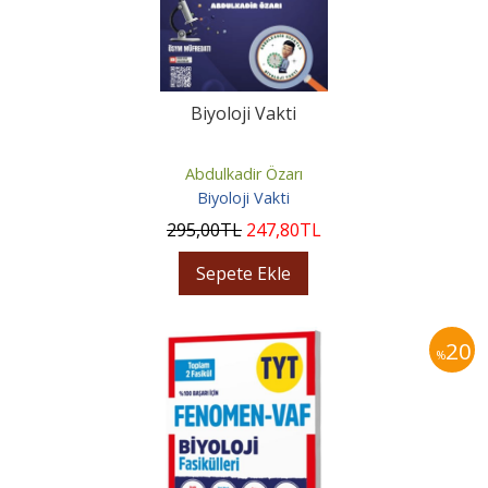
Biyoloji Vakti
Abdulkadir Özarı
Biyoloji Vakti
295
,00
TL
247
,80
TL
Sepete Ekle
20
%