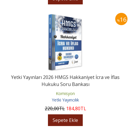
16
%
Yetki Yayınları 2026 HMGS Hakkaniyet İcra ve İflas
Hukuku Soru Bankası
Komisyon
Yetki Yayıncılık
220
,00
TL
184
,80
TL
Sepete Ekle