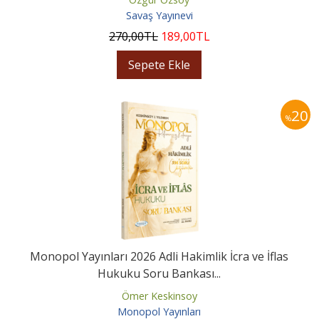
Savaş Yayınevi
270
,00
TL
189
,00
TL
Sepete Ekle
20
%
Monopol Yayınları 2026 Adli Hakimlik İcra ve İflas
Hukuku Soru Bankası...
Ömer Keskinsoy
Monopol Yayınları