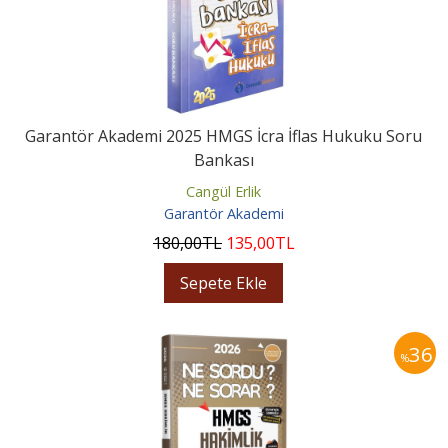
Garantör Akademi 2025 HMGS İcra İflas Hukuku Soru
Bankası
Cangül Erlik
Garantör Akademi
180
,00
TL
135
,00
TL
Sepete Ekle
36
%