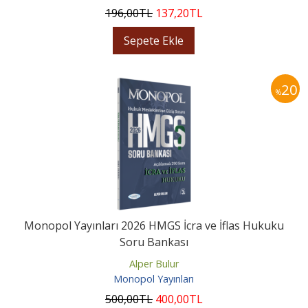
196
,00
TL
137
,20
TL
Sepete Ekle
20
%
Monopol Yayınları 2026 HMGS İcra ve İflas Hukuku
Soru Bankası
Alper Bulur
Monopol Yayınları
500
,00
TL
400
,00
TL