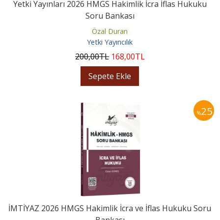
Yetki Yayınları 2026 HMGS Hakimlik İcra İflas Hukuku
Soru Bankası
Özal Duran
Yetki Yayıncılık
200
,00
TL
168
,00
TL
Sepete Ekle
25
%
İMTİYAZ 2026 HMGS Hakimlik İcra ve İflas Hukuku Soru
Bankası