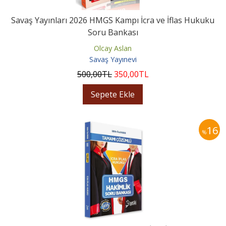
Savaş Yayınları 2026 HMGS Kampı İcra ve İflas Hukuku
Soru Bankası
Olcay Aslan
Savaş Yayınevi
500
,00
TL
350
,00
TL
Sepete Ekle
16
%