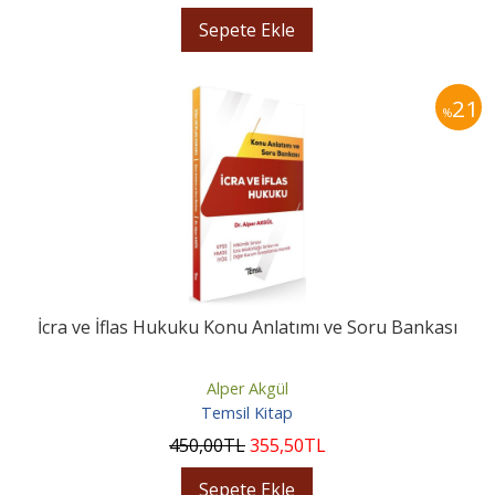
Sepete Ekle
21
%
İcra ve İflas Hukuku Konu Anlatımı ve Soru Bankası
Alper Akgül
Temsil Kitap
450
,00
TL
355
,50
TL
Sepete Ekle