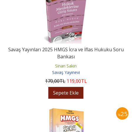
Savaş Yayınları 2025 HMGS İcra ve İflas Hukuku Soru
Bankası
Sinan Sakin
Savaş Yayınevi
170
,00
TL
119
,00
TL
Sepete Ekle
25
%