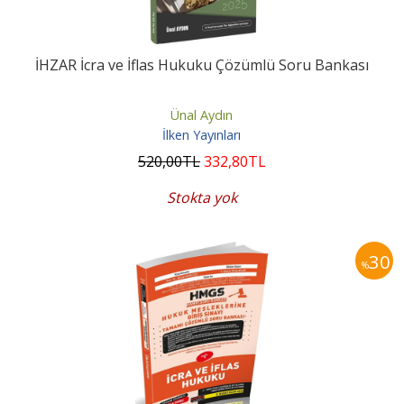
İHZAR İcra ve İflas Hukuku Çözümlü Soru Bankası
Ünal Aydın
İlken Yayınları
520
,00
TL
332
,80
TL
Stokta yok
30
%