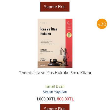
Sepete Ekle
20
%
Themis İcra ve İflas Hukuku Soru Kitabı
İsmail Ercan
Seçkin Yayınları
1.000
,00
TL
800
,00
TL
Sepete Ekle