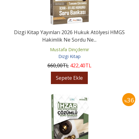
Dizgi Kitap Yayınları 2026 Hukuk Atölyesi HMGS
Hakimlik Ne Sordu Ne...
Mustafa Dinçdemir
Dizgi Kitap
660
,00
TL
422
,40
TL
Sepete Ekle
36
%