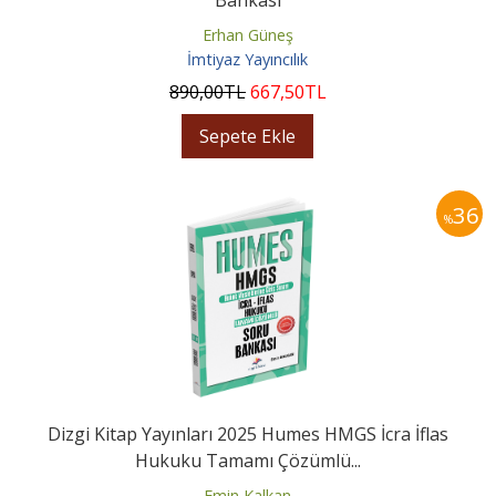
Erhan Güneş
İmtiyaz Yayıncılık
890
,00
TL
667
,50
TL
Sepete Ekle
36
%
Dizgi Kitap Yayınları 2025 Humes HMGS İcra İflas
Hukuku Tamamı Çözümlü...
Emin Kalkan