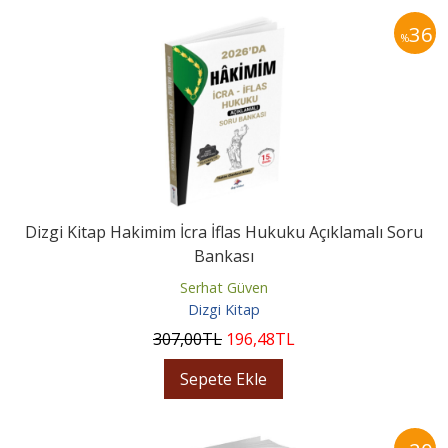
36
%
Dizgi Kitap Hakimim İcra İflas Hukuku Açıklamalı Soru
Bankası
Serhat Güven
Dizgi Kitap
307
,00
TL
196
,48
TL
Sepete Ekle