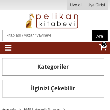
Üye ol
Üye Girişi
Ara
0
Kategoriler
İlginizi Çekebilir
Anasayfa
>
HMGS, Hakimlik Sınavları
>