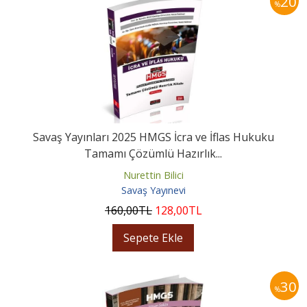
20
%
Savaş Yayınları 2025 HMGS İcra ve İflas Hukuku
Tamamı Çözümlü Hazırlık...
Nurettin Bilici
Savaş Yayınevi
160
,00
TL
128
,00
TL
Sepete Ekle
30
%