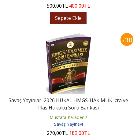
500
,00
TL
400
,00
TL
Sepete Ekle
30
%
Savaş Yayınları 2026 HUKAL HMGS-HAKİMLİK İcra ve
İflas Hukuku Soru Bankası
Mustafa Karadeniz
Savaş Yayınevi
270
,00
TL
189
,00
TL