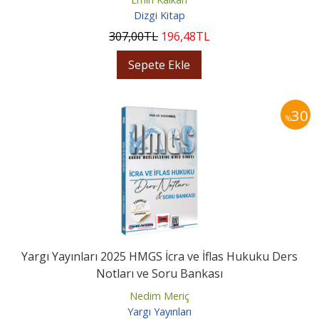
Dizgi Kitap
307
,00
TL
196
,48
TL
Sepete Ekle
30
%
Yargı Yayınları 2025 HMGS İcra ve İflas Hukuku Ders
Notları ve Soru Bankası
Nedim Meriç
Yargı Yayınları