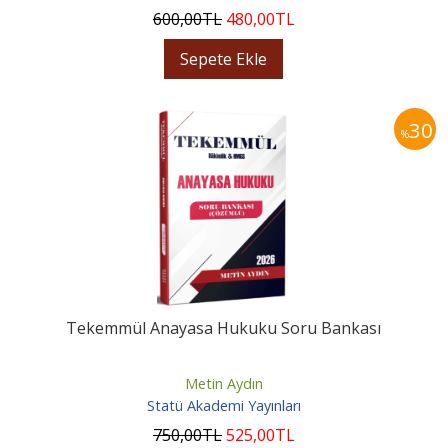
600
,00
TL
480
,00
TL
Sepete Ekle
30
%
Tekemmül Anayasa Hukuku Soru Bankası
Metin Aydın
Statü Akademi Yayınları
750
,00
TL
525
,00
TL