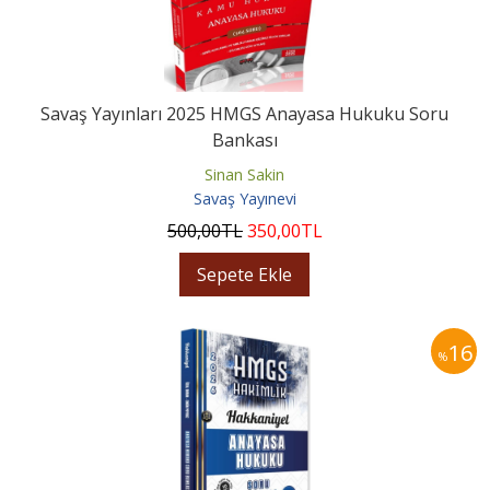
Savaş Yayınları 2025 HMGS Anayasa Hukuku Soru
Bankası
Sinan Sakin
Savaş Yayınevi
500
,00
TL
350
,00
TL
Sepete Ekle
16
%