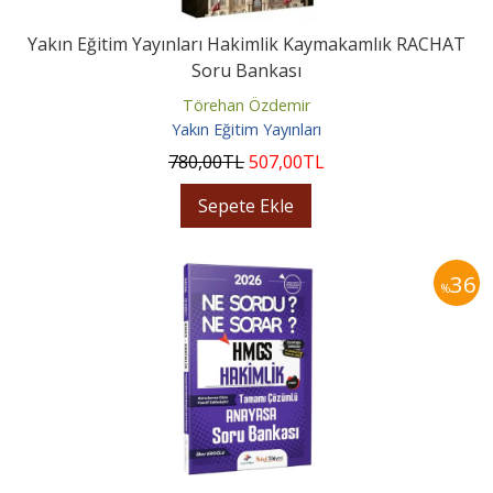
Yakın Eğitim Yayınları Hakimlik Kaymakamlık RACHAT
Soru Bankası
Törehan Özdemir
Yakın Eğitim Yayınları
780
,00
TL
507
,00
TL
Sepete Ekle
36
%