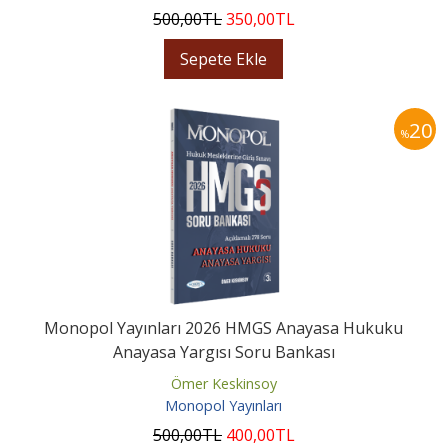
500
,00
TL
350
,00
TL
Sepete Ekle
20
%
Monopol Yayınları 2026 HMGS Anayasa Hukuku
Anayasa Yargısı Soru Bankası
Ömer Keskinsoy
Monopol Yayınları
500
,00
TL
400
,00
TL