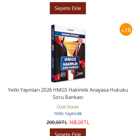
Sepete Ekle
16
%
Yetki Yayınları 2026 HMGS Hakimlik Anayasa Hukuku
Soru Bankası
Özal Duran
Yetki Yayıncılık
200
,00
TL
168
,00
TL
Sepete Ekle