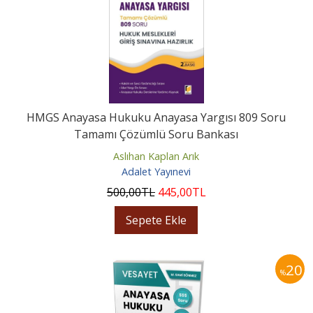
HMGS Anayasa Hukuku Anayasa Yargısı 809 Soru
Tamamı Çözümlü Soru Bankası
Aslıhan Kaplan Arık
Adalet Yayınevi
500
,00
TL
445
,00
TL
Sepete Ekle
20
%