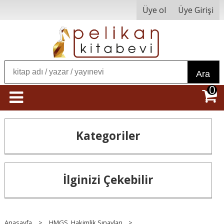
Üye ol
Üye Girişi
Ara
0
Kategoriler
İlginizi Çekebilir
Anasayfa
>
HMGS, Hakimlik Sınavları
>