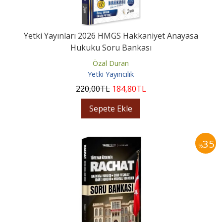
Yetki Yayınları 2026 HMGS Hakkaniyet Anayasa
Hukuku Soru Bankası
Özal Duran
Yetki Yayıncılık
220
,00
TL
184
,80
TL
Sepete Ekle
35
%