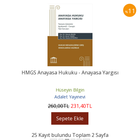
11
%
HMGS Anayasa Hukuku - Anayasa Yargısı
Hüseyin Bilgin
Adalet Yayınevi
260
,00
TL
231
,40
TL
Sepete Ekle
25 Kayıt bulundu Toplam 2 Sayfa