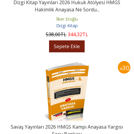
Dizgi Kitap Yayınları 2026 Hukuk Atölyesi HMGS
Hakimlik Anayasa Ne Sordu...
İlker Eroğlu
Dizgi Kitap
538
,00
TL
344
,32
TL
Sepete Ekle
30
%
Savaş Yayınları 2026 HMGS Kampı Anayasa Yargısı
Soru Bankası