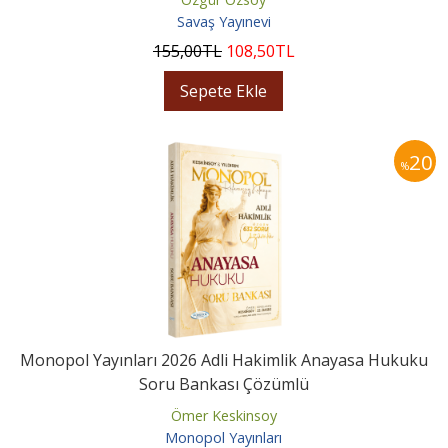
Savaş Yayınevi
155
,00
TL
108
,50
TL
Sepete Ekle
20
%
Monopol Yayınları 2026 Adli Hakimlik Anayasa Hukuku
Soru Bankası Çözümlü
Ömer Keskinsoy
Monopol Yayınları