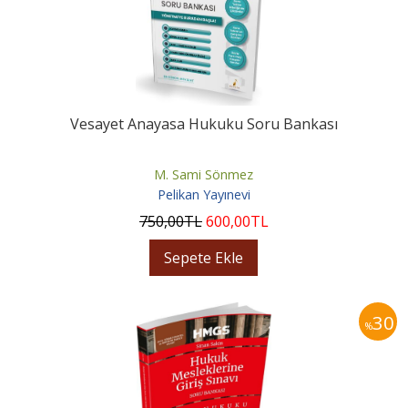
Vesayet Anayasa Hukuku Soru Bankası
M. Sami Sönmez
Pelikan Yayınevi
750
,00
TL
600
,00
TL
Sepete Ekle
30
%