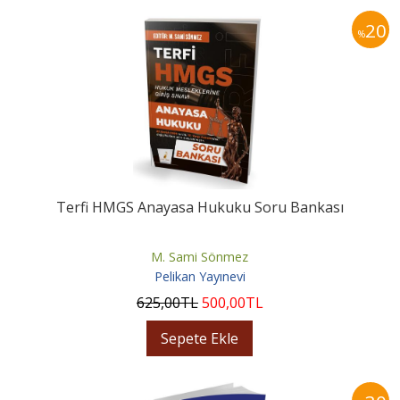
20
%
Terfi HMGS Anayasa Hukuku Soru Bankası
M. Sami Sönmez
Pelikan Yayınevi
625
,00
TL
500
,00
TL
Sepete Ekle