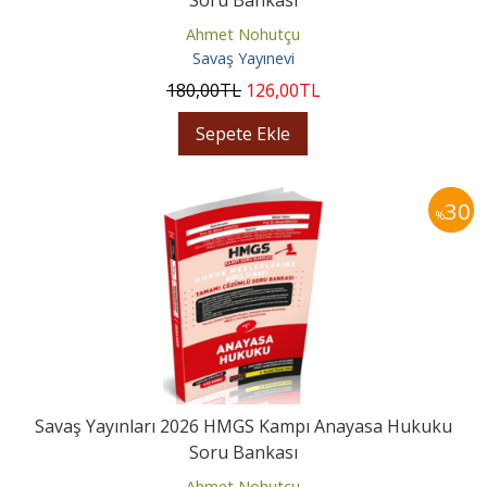
Ahmet Nohutçu
Savaş Yayınevi
180
,00
TL
126
,00
TL
Sepete Ekle
30
%
Savaş Yayınları 2026 HMGS Kampı Anayasa Hukuku
Soru Bankası
Ahmet Nohutçu