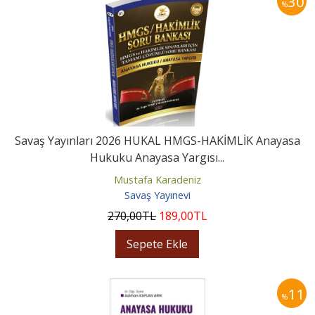
30
%
Savaş Yayınları 2026 HUKAL HMGS-HAKİMLİK Anayasa
Hukuku Anayasa Yargısı...
Mustafa Karadeniz
Savaş Yayınevi
270
,00
TL
189
,00
TL
Sepete Ekle
11
%