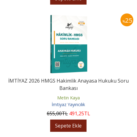
25
%
İMTİYAZ 2026 HMGS Hakimlik Anayasa Hukuku Soru
Bankası
Metin Kaya
İmtiyaz Yayıncılık
655
,00
TL
491
,25
TL
Sepete Ekle