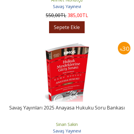
Savaş Yayınevi
550
,00
TL
385
,00
TL
Sepete Ekle
30
%
Savaş Yayınları 2025 Anayasa Hukuku Soru Bankası
Sinan Sakin
Savaş Yayınevi