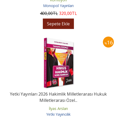
Monopol Yayınları
400
,00
TL
320
,00
TL
Sepete Ekle
16
%
Yetki Yayınları 2026 Hakimlik Milletlerarası Hukuk
Milletlerarası Özel...
İlyas Arslan
Yetki Yayıncılık