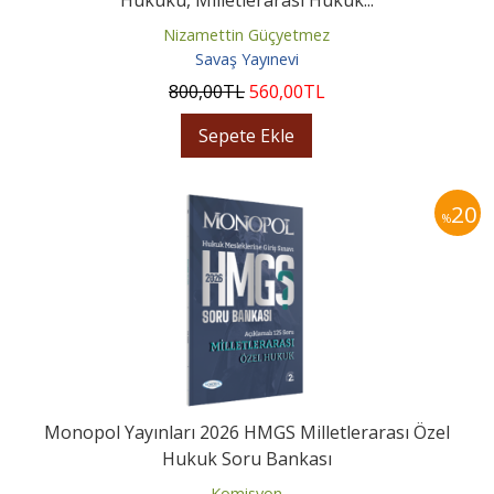
Nizamettin Güçyetmez
Savaş Yayınevi
800
,00
TL
560
,00
TL
Sepete Ekle
20
%
Monopol Yayınları 2026 HMGS Milletlerarası Özel
Hukuk Soru Bankası
Komisyon