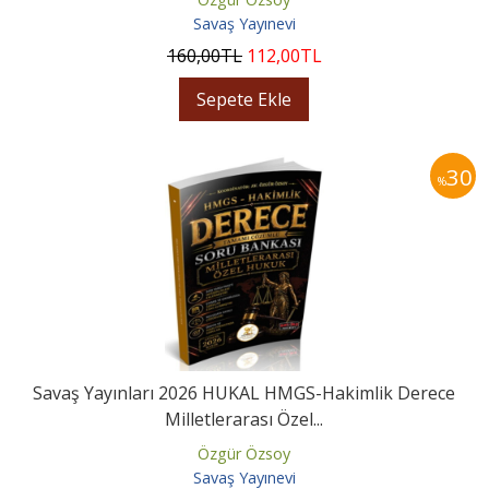
Savaş Yayınevi
160
,00
TL
112
,00
TL
Sepete Ekle
30
%
Savaş Yayınları 2026 HUKAL HMGS-Hakimlik Derece
Milletlerarası Özel...
Özgür Özsoy
Savaş Yayınevi