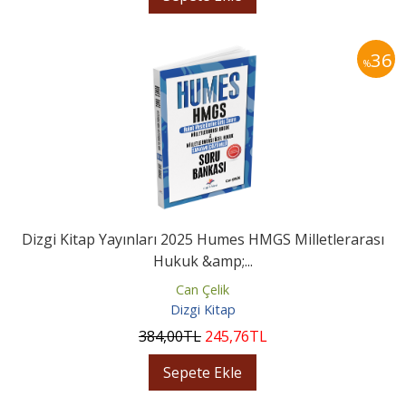
36
%
Dizgi Kitap Yayınları 2025 Humes HMGS Milletlerarası
Hukuk &amp;...
Can Çelik
Dizgi Kitap
384
,00
TL
245
,76
TL
Sepete Ekle