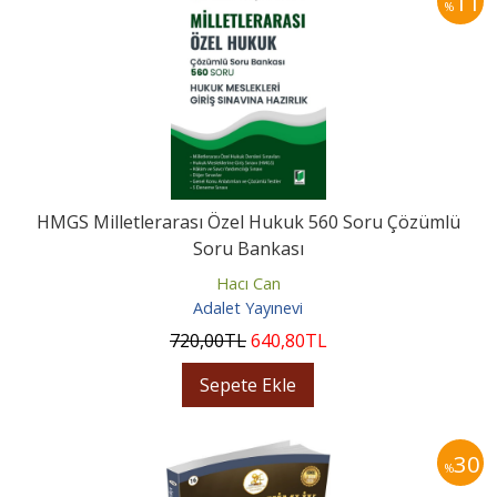
11
%
HMGS Milletlerarası Özel Hukuk 560 Soru Çözümlü
Soru Bankası
Hacı Can
Adalet Yayınevi
720
,00
TL
640
,80
TL
Sepete Ekle
30
%