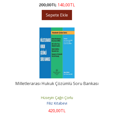
200
,00
TL
140
,00
TL
Sepete Ekle
Milletlerarası Hukuk Çözümlü Soru Bankası
Hüseyin Çağrı Çorlu
Filiz Kitabevi
420
,00
TL