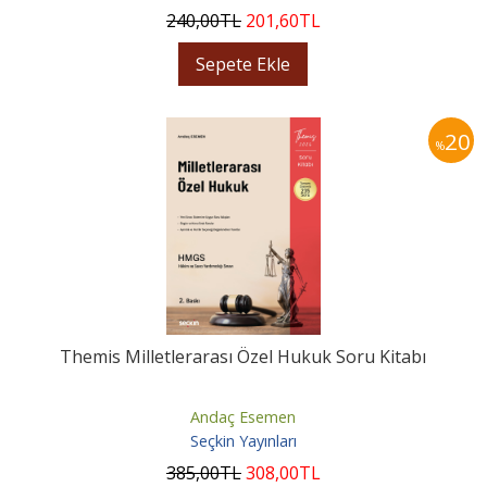
240
,00
TL
201
,60
TL
Sepete Ekle
20
%
Themis Milletlerarası Özel Hukuk Soru Kitabı
Andaç Esemen
Seçkin Yayınları
385
,00
TL
308
,00
TL