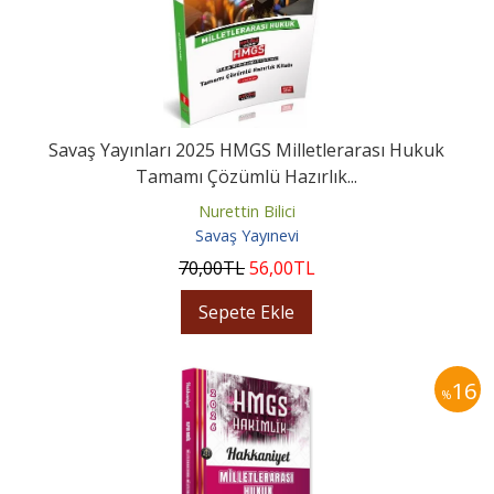
Savaş Yayınları 2025 HMGS Milletlerarası Hukuk
Tamamı Çözümlü Hazırlık...
Nurettin Bilici
Savaş Yayınevi
70
,00
TL
56
,00
TL
Sepete Ekle
16
%