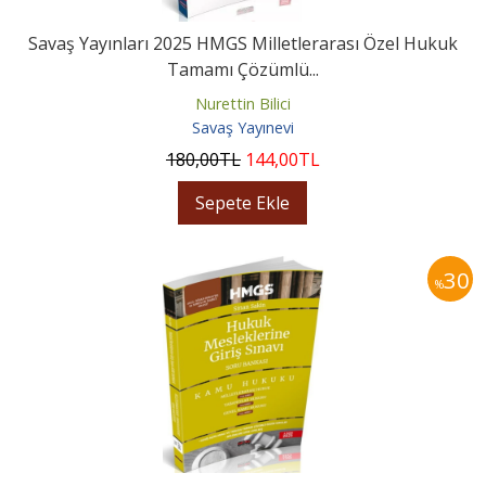
Savaş Yayınları 2025 HMGS Milletlerarası Özel Hukuk
Tamamı Çözümlü...
Nurettin Bilici
Savaş Yayınevi
180
,00
TL
144
,00
TL
Sepete Ekle
30
%