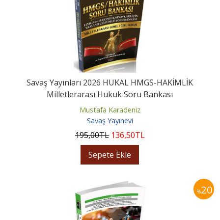
Savaş Yayınları 2026 HUKAL HMGS-HAKİMLİK
Milletlerarası Hukuk Soru Bankası
Mustafa Karadeniz
Savaş Yayınevi
195
,00
TL
136
,50
TL
Sepete Ekle
20
%