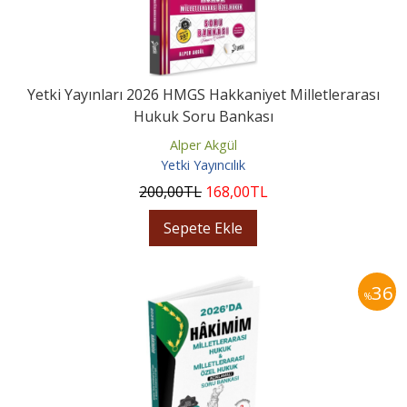
Yetki Yayınları 2026 HMGS Hakkaniyet Milletlerarası
Hukuk Soru Bankası
Alper Akgül
Yetki Yayıncılık
200
,00
TL
168
,00
TL
Sepete Ekle
36
%