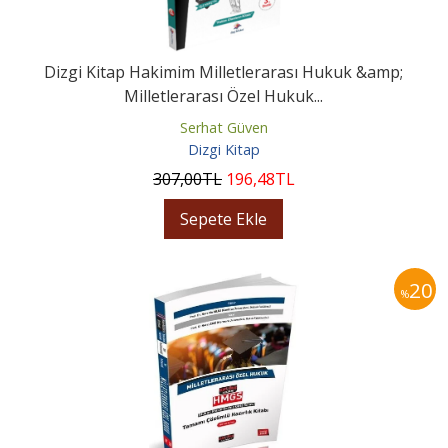
Dizgi Kitap Hakimim Milletlerarası Hukuk &amp;
Milletlerarası Özel Hukuk...
Serhat Güven
Dizgi Kitap
307
,00
TL
196
,48
TL
Sepete Ekle
20
%