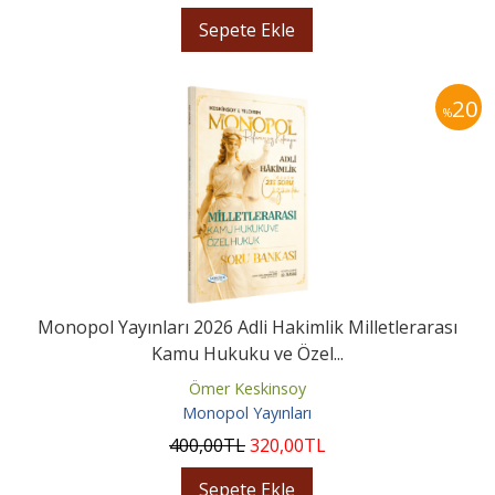
Sepete Ekle
20
%
Monopol Yayınları 2026 Adli Hakimlik Milletlerarası
Kamu Hukuku ve Özel...
Ömer Keskinsoy
Monopol Yayınları
400
,00
TL
320
,00
TL
Sepete Ekle