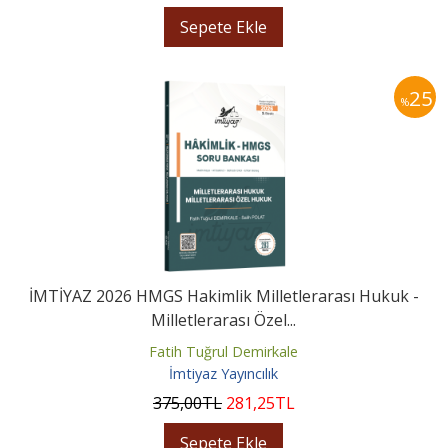
Sepete Ekle
25
%
İMTİYAZ 2026 HMGS Hakimlik Milletlerarası Hukuk -
Milletlerarası Özel...
Fatih Tuğrul Demirkale
İmtiyaz Yayıncılık
375
,00
TL
281
,25
TL
Sepete Ekle