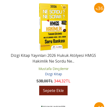
36
%
Dizgi Kitap Yayınları 2026 Hukuk Atölyesi HMGS
Hakimlik Ne Sordu Ne...
Mustafa Dinçdemir
Dizgi Kitap
538
,00
TL
344
,32
TL
Sepete Ekle