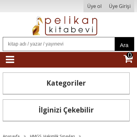
Üye ol
Üye Girişi
Ara
0
Kategoriler
İlginizi Çekebilir
Anasayfa
>
HMGS, Hakimlik Sınavları
>